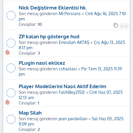
Nick Değiştirme Eklentisi hk.
Son mesaj gönderen
Mr.Persians
«
Cmt Ağu 16, 2025 7:10
pm
Cevaplar:
10
1
2
ZP kalan hp gösterge hud
Son mesaj gönderen
Emrullah AKTAŞ
«
Çrş Ağu 13, 2025
8:17 pm
Cevaplar:
3
PLugin nasıl eklicez
Son mesaj gönderen
cshastasi
«
Pzr Tem 13, 2025 11:39
pm
Player Modellerini Nasıl Aktif Ederim
Son mesaj gönderen
FatihBey21512
«
Cmt Haz 07, 2025
12:13 am
Cevaplar:
1
Map Silah
Son mesaj gönderen
jean pardaillan
«
Sal Haz 03, 2025
11:09 pm
Cevaplar:
2