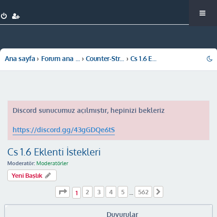
Ana sayfa
Forum ana sayfa
Counter-Strike 1.6
Cs 1.6 Eklenti İstekleri
Discord sunucumuz açılmıştır, hepinizi bekleriz
https://discord.gg/43gGDQe6tS
Cs 1.6 Eklenti İstekleri
Moderatör:
Moderatörler
Yeni Başlık
1
. sayfa (Toplam
562
sayfa)
2
3
4
5
562
Sonraki
1
…
Duyurular