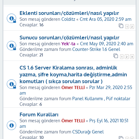
Eklenti sorunları/çözümleri/nasıl yapılır
Son mesaj gönderen
Colditz
«
Cmt Ara 05, 2020 2:59 am
Cevaplar:
16
1
2
Sunucu sorunları/çözümleri/nasıl yapılır
Son mesaj gönderen
Yek'-ta
«
Cmt May 09, 2020 2:40 am
Gönderilme zamanı forum
Counter-Strike 1.6 Genel
Cevaplar:
21
1
2
3
CS 1.6 Server Kiralama sonrası, adminlik
yazma, şifre koyma,harita değiştirme,admin
komutları ( sıkça sorulan sorular )
Son mesaj gönderen
Ömer TELLİ
«
Pzr Mar 29, 2020 2:55
am
Gönderilme zamanı forum
Panel Kullanımı , Püf noktalar
Cevaplar:
6
Forum Kuralları
Son mesaj gönderen
Ömer TELLİ
«
Prş Eyl 16, 2021 10:51
am
Gönderilme zamanı forum
CSDurağı Genel
Cevaplar:
10