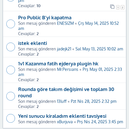
pm
Cevaplar:
10
1
2
Pro Public B'yi kapatma
Son mesaj gönderen
ENESIZM
«
Çrş May 14, 2025 10:52
am
Cevaplar:
2
istek eklenti
Son mesaj gönderen
jadejk21
«
Sal May 13, 2025 10:02 am
Cevaplar:
2
1v1 Kazanma fatih ejderya plugin hk
Son mesaj gönderen
Mr.Persians
«
Prş May 01, 2025 2:33
am
Cevaplar:
2
Rounda göre takım değişimi ve toplam 30
round
Son mesaj gönderen
13luff
«
Pzt Nis 28, 2025 2:32 pm
Cevaplar:
2
Yeni sunucu kiraladım eklenti tavsiyesi
Son mesaj gönderen
xBurjuva
«
Prş Nis 24, 2025 3:45 pm