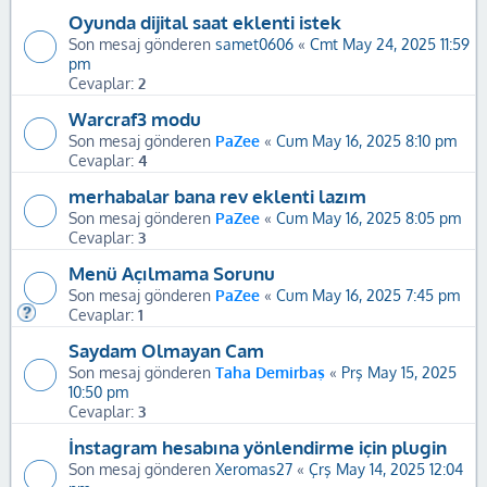
Oyunda dijital saat eklenti istek
Son mesaj gönderen
samet0606
«
Cmt May 24, 2025 11:59
pm
Cevaplar:
2
Warcraf3 modu
Son mesaj gönderen
PaZee
«
Cum May 16, 2025 8:10 pm
Cevaplar:
4
merhabalar bana rev eklenti lazım
Son mesaj gönderen
PaZee
«
Cum May 16, 2025 8:05 pm
Cevaplar:
3
Menü Açılmama Sorunu
Son mesaj gönderen
PaZee
«
Cum May 16, 2025 7:45 pm
Cevaplar:
1
Saydam Olmayan Cam
Son mesaj gönderen
Taha Demirbaş
«
Prş May 15, 2025
10:50 pm
Cevaplar:
3
İnstagram hesabına yönlendirme için plugin
Son mesaj gönderen
Xeromas27
«
Çrş May 14, 2025 12:04