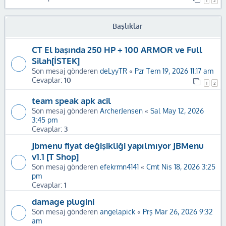
1
2
Başlıklar
CT El başında 250 HP + 100 ARMOR ve Full
Silah[İSTEK]
Son mesaj gönderen
deLyyTR
«
Pzr Tem 19, 2026 11:17 am
Cevaplar:
10
1
2
team speak apk acil
Son mesaj gönderen
ArcherJensen
«
Sal May 12, 2026
3:45 pm
Cevaplar:
3
Jbmenu fiyat değişikliği yapılmıyor JBMenu
v1.1 [T Shop]
Son mesaj gönderen
efekrmn4141
«
Cmt Nis 18, 2026 3:25
pm
Cevaplar:
1
damage plugini
Son mesaj gönderen
angelapick
«
Prş Mar 26, 2026 9:32
am