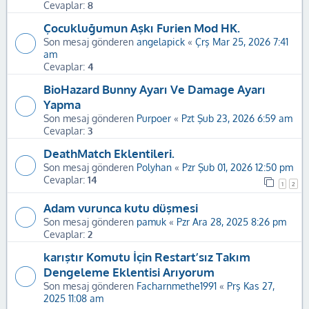
Cevaplar:
8
Çocukluğumun Aşkı Furien Mod HK.
Son mesaj gönderen
angelapick
«
Çrş Mar 25, 2026 7:41
am
Cevaplar:
4
BioHazard Bunny Ayarı Ve Damage Ayarı
Yapma
Son mesaj gönderen
Purpoer
«
Pzt Şub 23, 2026 6:59 am
Cevaplar:
3
DeathMatch Eklentileri.
Son mesaj gönderen
Polyhan
«
Pzr Şub 01, 2026 12:50 pm
Cevaplar:
14
1
2
Adam vurunca kutu düşmesi
Son mesaj gönderen
pamuk
«
Pzr Ara 28, 2025 8:26 pm
Cevaplar:
2
karıştır Komutu İçin Restart’sız Takım
Dengeleme Eklentisi Arıyorum
Son mesaj gönderen
Facharnmethe1991
«
Prş Kas 27,
2025 11:08 am