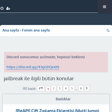
Ana sayfa
Forum ana sayfa
Discord sunucumuz açılmıştır, hepinizi bekleriz
https://discord.gg/43gGDQe6tS
jailbreak ile ilgili bütün konular
1
. sayfa (Toplam
8
sayfa)
2
3
4
5
8
Sonraki
192 başlık
1
…
Başlıklar
[ReAPI] Çift Zıplama Eklentisi (Multi Jump)