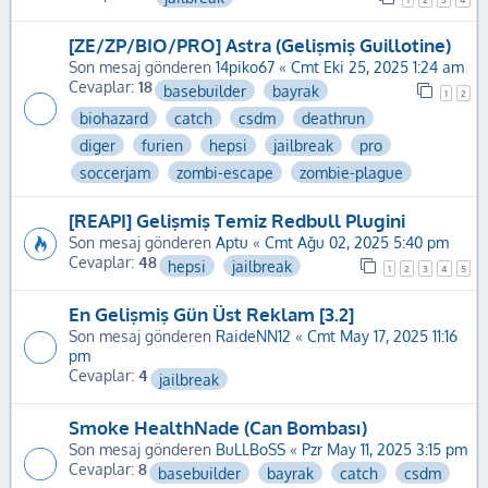
[ZE/ZP/BIO/PRO] Astra (Gelişmiş Guillotine)
Son mesaj gönderen
14piko67
«
Cmt Eki 25, 2025 1:24 am
Cevaplar:
18
basebuilder
bayrak
1
2
biohazard
catch
csdm
deathrun
diger
furien
hepsi
jailbreak
pro
soccerjam
zombi-escape
zombie-plague
[REAPI] Gelişmiş Temiz Redbull Plugini
Son mesaj gönderen
Aptu
«
Cmt Ağu 02, 2025 5:40 pm
Cevaplar:
48
hepsi
jailbreak
1
2
3
4
5
En Gelişmiş Gün Üst Reklam [3.2]
Son mesaj gönderen
RaideNN12
«
Cmt May 17, 2025 11:16
pm
Cevaplar:
4
jailbreak
Smoke HealthNade (Can Bombası)
Son mesaj gönderen
BuLLBoSS
«
Pzr May 11, 2025 3:15 pm
Cevaplar:
8
basebuilder
bayrak
catch
csdm