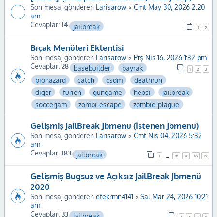
Son mesaj gönderen
Larisarow
«
Cmt May 30, 2026 2:20
am
Cevaplar:
14
jailbreak
1
2
Bıçak Menüleri Eklentisi
Son mesaj gönderen
Larisarow
«
Prş Nis 16, 2026 1:32 pm
Cevaplar:
28
basebuilder
bayrak
1
2
3
biohazard
catch
csdm
deathrun
diger
furien
gungame
hepsi
jailbreak
soccerjam
zombi-escape
zombie-plague
Gelişmiş JailBreak Jbmenu (İstenen Jbmenu)
Son mesaj gönderen
Larisarow
«
Cmt Nis 04, 2026 5:32
am
Cevaplar:
183
jailbreak
1
16
17
18
19
…
Gelişmiş Bugsuz ve Açıksız JailBreak Jbmenü
2020
Son mesaj gönderen
efekrmn4141
«
Sal Mar 24, 2026 10:21
am
Cevaplar:
33
jailbreak
1
2
3
4