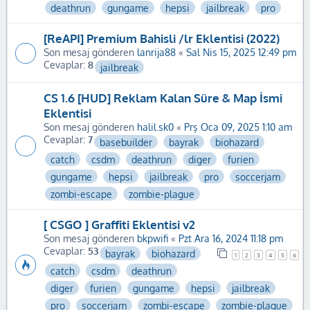
deathrun
gungame
hepsi
jailbreak
pro
[ReAPI] Premium Bahisli /lr Eklentisi (2022)
Son mesaj gönderen
lanrija88
«
Sal Nis 15, 2025 12:49 pm
Cevaplar:
8
jailbreak
CS 1.6 [HUD] Reklam Kalan Süre & Map İsmi
Eklentisi
Son mesaj gönderen
halil.sk0
«
Prş Oca 09, 2025 1:10 am
Cevaplar:
7
basebuilder
bayrak
biohazard
catch
csdm
deathrun
diger
furien
gungame
hepsi
jailbreak
pro
soccerjam
zombi-escape
zombie-plague
[ CSGO ] Graffiti Eklentisi v2
Son mesaj gönderen
bkpwifi
«
Pzt Ara 16, 2024 11:18 pm
Cevaplar:
53
bayrak
biohazard
1
2
3
4
5
6
catch
csdm
deathrun
diger
furien
gungame
hepsi
jailbreak
pro
soccerjam
zombi-escape
zombie-plague