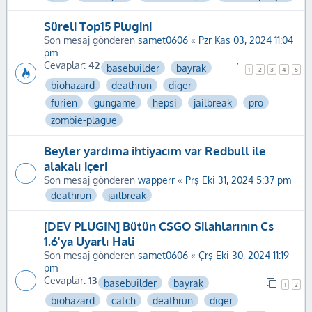
Süreli Top15 Plugini
Son mesaj gönderen
samet0606
«
Pzr Kas 03, 2024 11:04
pm
Cevaplar:
42
basebuilder
bayrak
1
2
3
4
5
biohazard
deathrun
diger
furien
gungame
hepsi
jailbreak
pro
zombie-plague
Beyler yardıma ihtiyacım var Redbull ile
alakalı içeri
Son mesaj gönderen
wapperr
«
Prş Eki 31, 2024 5:37 pm
deathrun
jailbreak
[DEV PLUGIN] Bütün CSGO Silahlarının Cs
1.6'ya Uyarlı Hali
Son mesaj gönderen
samet0606
«
Çrş Eki 30, 2024 11:19
pm
Cevaplar:
13
basebuilder
bayrak
1
2
biohazard
catch
deathrun
diger