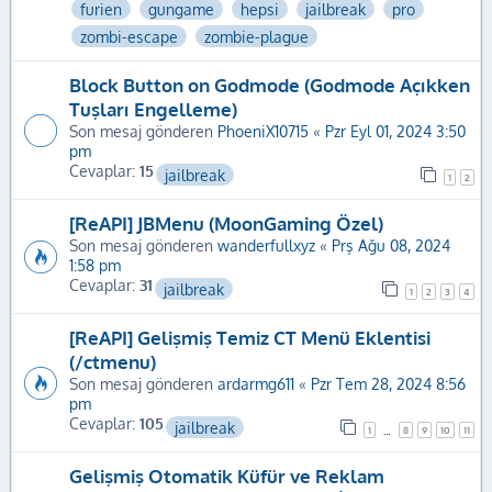
furien
gungame
hepsi
jailbreak
pro
zombi-escape
zombie-plague
Block Button on Godmode (Godmode Açıkken
Tuşları Engelleme)
Son mesaj gönderen
PhoeniX10715
«
Pzr Eyl 01, 2024 3:50
pm
Cevaplar:
15
jailbreak
1
2
[ReAPI] JBMenu (MoonGaming Özel)
Son mesaj gönderen
wanderfullxyz
«
Prş Ağu 08, 2024
1:58 pm
Cevaplar:
31
jailbreak
1
2
3
4
[ReAPI] Gelişmiş Temiz CT Menü Eklentisi
(/ctmenu)
Son mesaj gönderen
ardarmg611
«
Pzr Tem 28, 2024 8:56
pm
Cevaplar:
105
jailbreak
1
8
9
10
11
…
Gelişmiş Otomatik Küfür ve Reklam