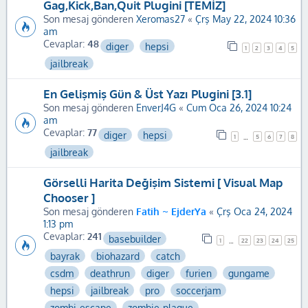
Gag,Kick,Ban,Quit Plugini [TEMİZ]
Son mesaj gönderen
Xeromas27
«
Çrş May 22, 2024 10:36
am
Cevaplar:
48
diger
hepsi
1
2
3
4
5
jailbreak
En Gelişmiş Gün & Üst Yazı Plugini [3.1]
Son mesaj gönderen
EnverJ4G
«
Cum Oca 26, 2024 10:24
am
Cevaplar:
77
diger
hepsi
1
5
6
7
8
…
jailbreak
Görselli Harita Değişim Sistemi [ Visual Map
Chooser ]
Son mesaj gönderen
Fatih ~ EjderYa
«
Çrş Oca 24, 2024
1:13 pm
Cevaplar:
241
basebuilder
1
22
23
24
25
…
bayrak
biohazard
catch
csdm
deathrun
diger
furien
gungame
hepsi
jailbreak
pro
soccerjam
zombi-escape
zombie-plague