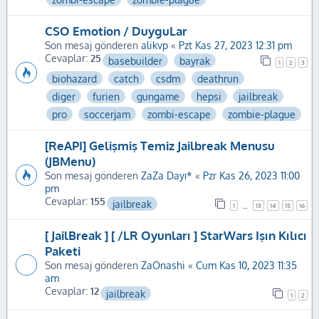
CSO Emotion / DuyguLar
Son mesaj gönderen
alikvp
«
Pzt Kas 27, 2023 12:31 pm
Cevaplar:
25
basebuilder
bayrak
1
2
3
biohazard
catch
csdm
deathrun
diger
furien
gungame
hepsi
jailbreak
pro
soccerjam
zombi-escape
zombie-plague
[ReAPI] Gelişmiş Temiz Jailbreak Menusu
(JBMenu)
Son mesaj gönderen
ZaZa Dayı*
«
Pzr Kas 26, 2023 11:00
pm
Cevaplar:
155
jailbreak
1
13
14
15
16
…
[ JailBreak ] [ /LR Oyunları ] StarWars Işın Kılıcı
Paketi
Son mesaj gönderen
ZaOnashi
«
Cum Kas 10, 2023 11:35
am
Cevaplar:
12
jailbreak
1
2