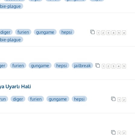
bie-plague
diger
furien
gungame
hepsi
1
2
3
4
5
6
bie-plague
ger
furien
gungame
hepsi
jailbreak
1
2
3
4
5
a Uyarlı Hali
run
diger
furien
gungame
hepsi
1
2
1
2