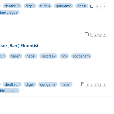
deathrun
diger
furien
gungame
hepsi
1
2
3
bie-plague
1
2
3
4
ker ,Ban ) Eklentisi
run
furien
hepsi
jailbreak
pro
soccerjam
deathrun
diger
gungame
hepsi
1
2
3
4
5
bie-plague