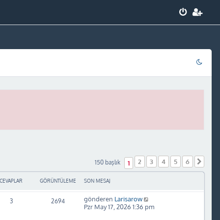
2
3
4
5
6
Sonr
150 başlık
1
CEVAPLAR
GÖRÜNTÜLEME
SON MESAJ
gönderen
Larisarow
3
2694
Pzr May 17, 2026 1:36 pm