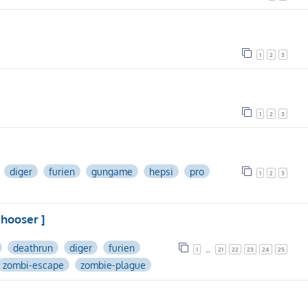
1
2
3
1
2
3
diger
furien
gungame
hepsi
pro
1
2
3
Chooser ]
deathrun
diger
furien
1
21
22
23
24
25
…
zombi-escape
zombie-plague