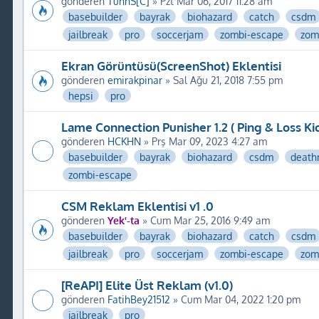
gönderen
TunnS[C]
» Pzt Mar 06, 2017 11:28 am
basebuilder
bayrak
biohazard
catch
csdm
jailbreak
pro
soccerjam
zombi-escape
zom
Ekran Görüntüsü(ScreenShot) Eklentisi
gönderen
emirakpinar
» Sal Ağu 21, 2018 7:55 pm
hepsi
pro
Lame Connection Punisher 1.2 ( Ping & Loss Kic
gönderen
HCKHN
» Prş Mar 09, 2023 4:27 am
basebuilder
bayrak
biohazard
csdm
death
zombi-escape
CSM Reklam Eklentisi v1 .0
gönderen
Yek'-ta
» Cum Mar 25, 2016 9:49 am
basebuilder
bayrak
biohazard
catch
csdm
jailbreak
pro
soccerjam
zombi-escape
zom
[ReAPI] Elite Üst Reklam (v1.0)
gönderen
FatihBey21512
» Cum Mar 04, 2022 1:20 pm
jailbreak
pro