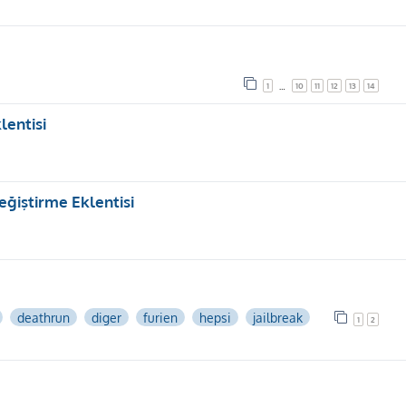
1
10
11
12
13
14
…
lentisi
Değiştirme Eklentisi
deathrun
diger
furien
hepsi
jailbreak
1
2