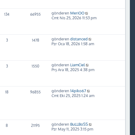
gönderen
MeriOO
134
66955
Cmt Nis 25, 2026 11:53 pm
gönderen
distanced
3
1478
Pzr Oca 18, 2026 1:58 am
gönderen
LiamCiel
3
1550
Prş Ara 18, 2025 4:38 pm
gönderen
14piko67
18
96855
Cmt Eki 25, 2025 1:24 am
gönderen
BuLLBoSS
8
21195
Pzr May 11, 2025 3:15 pm