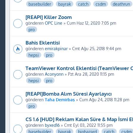
basebuilder
bayrak
catch
csdm
deathrun
[REAPI] Killer Zoom
gönderen
OPC Line
» Cum Haz 12, 2020 7:05 pm
pro
Bahis Eklentisi
gönderen
emirakpinar
» Cmt Ağu 25, 2018 9:44 pm
hepsi
pro
TeamViewer Kontrol Eklentisi (TeamViewer C
gönderen
Aconyonn
» Pzt Ara 28, 2020 11:15 pm
hepsi
pro
[REAPI]Bomba Alım Süresi Ayarlayıcı
gönderen
Taha Demirbaş
» Cum Ağu 24, 2018 11:28 pm
pro
CS 1.6 [HUD] Reklam Kalan Süre & Map İsmi Ek
gönderen
byxed16
» Cmt Eyl 03, 2022 11:55 pm
basebuilder
bayrak
biohazard
catch
csdm