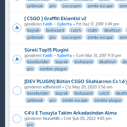
jailbreak
pro
soccerjam
zombi-escape
zom
[ CSGO ] Graffiti Eklentisi v2
gönderen
Fatih ~ EjderYa
» Pzt Haz 17, 2019 3:49 pm
bayrak
biohazard
catch
csdm
deathrun
jailbreak
pro
soccerjam
zombi-escape
zom
Süreli Top15 Plugini
gönderen
Fatih ~ EjderYa
» Cum Mar 31, 2017 9:31 pm
basebuilder
bayrak
biohazard
deathrun
di
pro
zombie-plague
[DEV PLUGIN] Bütün CSGO Silahlarının Cs 1.6'y
gönderen
xdferlesh1
» Çrş May 20, 2020 3:56 am
basebuilder
bayrak
biohazard
catch
death
jailbreak
pro
zombi-escape
zombie-plague
C4'ü E Tusuyla Takim Arkadasindan Alma
gönderen
heaveNN
» Cmt Şub 05, 2022 4:05 pm
pro