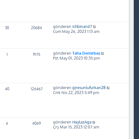
gönderen
ichbinanil7
30
20684
Cum May 26, 2023 1:13 am
gönderen
Taha Demirbaş
1
9175
Pzt May 01, 2023 10:35 pm
gönderen
giresunlufurkan28
40
126467
Cmt Nis 22, 2023 5:49 pm
gönderen
HaylazAga
6
4069
Çrş Mar 15, 2023 12:07 am