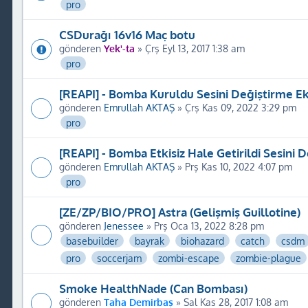
pro
CSDurağı 16v16 Maç botu
gönderen
Yek'-ta
» Çrş Eyl 13, 2017 1:38 am
pro
[REAPI] - Bomba Kuruldu Sesini Değiştirme Ek
gönderen
Emrullah AKTAŞ
» Çrş Kas 09, 2022 3:29 pm
pro
[REAPI] - Bomba Etkisiz Hale Getirildi Sesini 
gönderen
Emrullah AKTAŞ
» Prş Kas 10, 2022 4:07 pm
pro
[ZE/ZP/BIO/PRO] Astra (Gelişmiş Guillotine)
gönderen
Jenessee
» Prş Oca 13, 2022 8:28 pm
basebuilder
bayrak
biohazard
catch
csdm
pro
soccerjam
zombi-escape
zombie-plague
Smoke HealthNade (Can Bombası)
gönderen
Taha Demirbaş
» Sal Kas 28, 2017 1:08 am