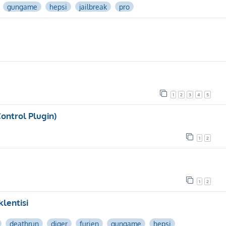
gungame
hepsi
jailbreak
pro
1
2
3
4
5
ontrol Plugin)
1
2
1
2
lentisi
deathrun
diger
furien
gungame
hepsi