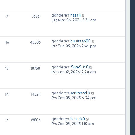
gönderen
hasa11
7
7636
Çrş Mar 05, 2025 2:35 am
gönderen
bulutas600
46
45506
Pzr Şub 09, 2025 2:45 pm
gönderen
'SİVASLI58
17
18758
Pzr Oca 12, 2025 12:24 am
gönderen
serkancelik
14
14521
Prş Oca 09, 2025 6:34 pm
gönderen
halil.sk0
7
19807
Prş Oca 09, 2025 1:10 am