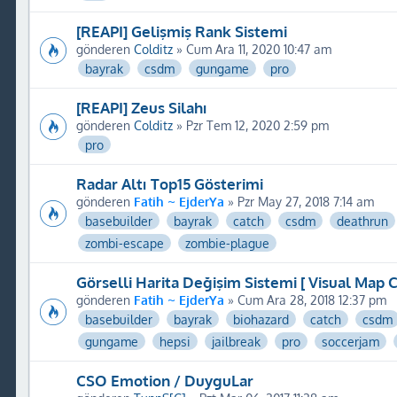
[REAPI] Gelişmiş Rank Sistemi
gönderen
Colditz
» Cum Ara 11, 2020 10:47 am
bayrak
csdm
gungame
pro
[REAPI] Zeus Silahı
gönderen
Colditz
» Pzr Tem 12, 2020 2:59 pm
pro
Radar Altı Top15 Gösterimi
gönderen
Fatih ~ EjderYa
» Pzr May 27, 2018 7:14 am
basebuilder
bayrak
catch
csdm
deathrun
zombi-escape
zombie-plague
Görselli Harita Değişim Sistemi [ Visual Map 
gönderen
Fatih ~ EjderYa
» Cum Ara 28, 2018 12:37 pm
basebuilder
bayrak
biohazard
catch
csdm
gungame
hepsi
jailbreak
pro
soccerjam
CSO Emotion / DuyguLar