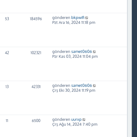
gönderen
bkpwifi
53
184596
Pzt Ara 16, 2024 11:18 pm
gönderen
samet0606
42
102321
Pzr Kas 03, 2024 11:04 pm
gönderen
samet0606
13
42331
Çrş Eki 30, 2024 11:19 pm
gönderen
uurxp
11
6500
Çrş Ağu 14, 2024 7:40 pm