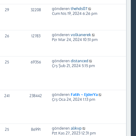
gönderen
thehds07
29
32208
Cum Nis 19, 2024 6:26 pm
gönderen
volkanerek
26
12783
Pzr Mar 24, 2024 10:51 pm
gönderen
distanced
25
69356
Çrş Şub 21, 2024 5:15 pm
gönderen
Fatih ~ EjderYa
241
238442
Çrş Oca 24, 2024 1:13 pm
gönderen
alikvp
25
86991
Pzt Kas 27, 2023 12:31 pm