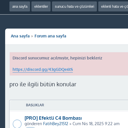
ana sayfa
eklentiler
sunucu hata ve çözümleri
eklenti hata ve ç
Ana sayfa
Forum ana sayfa
Discord sunucumuz açılmıştır, hepinizi bekleriz
https://discord.gg/43gGDQe6tS
pro ile ilgili bütün konular
BAŞLIKLAR
[PRO] Efektli C4 Bombası
gönderen
FatihBey21512
» Cum Nis 18, 2025 9:22 am