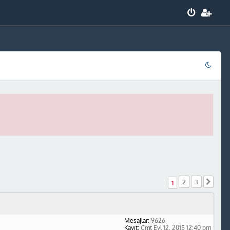
2
3
Sonr
1
Mesajlar:
9626
Kayıt:
Cmt Eyl 12, 2015 12:40 pm