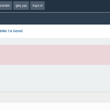
özümleri
giriş yap
kayıt ol
trike 1.6 Genel