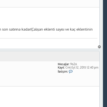
t
i
ş
i
m
Y
e
k
'
en son satırına kadar(Çalışan eklenti sayısı ve kaç eklentinin
-
t
a
B
a
ş
a
d
Mesajlar:
9626
ö
Kayıt:
Cmt Eyl 12, 2015 12:40 pm
n
İ
İletişim:
l
e
t
i
ş
i
m
Y
e
k