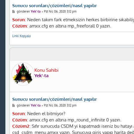
Sunucu sorunları/çözümleri/nasıl yapılır
M
gönderen
Yek'-ta
»
Pzt Nis 06, 2020 3:12 pm
e
s
Sorun
:
Neden takım fark etmeksizin herkes birbirine sıkabiliy
a
Çözüm
:
amxx.cfg en altına mp_freeforall 0 yazın.
j
Linki Kopyala
Konu Sahibi
Yek'-ta
Sunucu sorunları/çözümleri/nasıl yapılır
M
gönderen
Yek'-ta
»
Pzt Nis 06, 2020 3:12 pm
e
s
Sorun
:
Neden el bitmiyor?
a
Çözüm
:
amxx.cfg en altına mp_round_infinite 0 yazın.
j
Çözüm2
:
Sıfır sunucuda CSDM yi kapatmadı iseniz bu hatayı a
csd_csdm_menu.amxx yazın. Sunucuya giriş yapıp harita deği