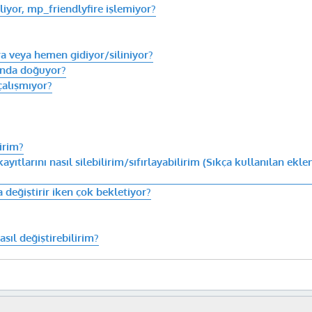
liyor, mp_friendlyfire işlemiyor?
ra veya hemen gidiyor/siliniyor?
ında doğuyor?
çalışmıyor?
irim?
yıtlarını nasıl silebilirim/sıfırlayabilirim (Sıkça kullanılan ekl
 değiştirir iken çok bekletiyor?
ıl değiştirebilirim?