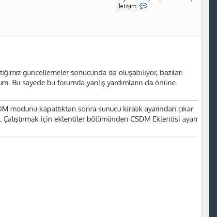
İ
İletişim:
l
e
t
i
ş
i
m
Y
e
aptığımız güncellemeler sonucunda da oluşabiliyor, bazıları
k
'
orum. Bu sayede bu forumda yanlış yardımların da önüne
-
t
a
 modunu kapattıktan sonra sunucu kiralık ayarından çıkar
Çalıştırmak için eklentiler bölümünden CSDM Eklentisi ayarı