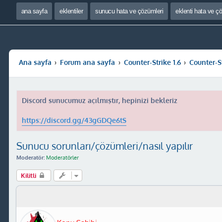
ana sayfa
eklentiler
sunucu hata ve çözümleri
eklenti hata ve ç
Ana sayfa
Forum ana sayfa
Counter-Strike 1.6
Counter-S
Discord sunucumuz açılmıştır, hepinizi bekleriz
https://discord.gg/43gGDQe6tS
Sunucu sorunları/çözümleri/nasıl yapılır
Moderatör:
Moderatörler
Kilitli