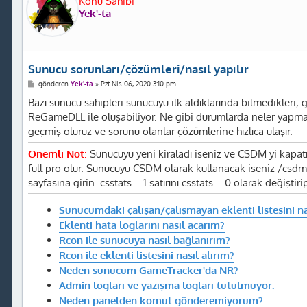
Konu Sahibi
Yek'-ta
Sunucu sorunları/çözümleri/nasıl yapılır
M
gönderen
Yek'-ta
»
Pzt Nis 06, 2020 3:10 pm
e
s
Bazı sunucu sahipleri sunucuyu ilk aldıklarında bilmedikleri, 
a
ReGameDLL ile oluşabiliyor. Ne gibi durumlarda neler yapman
j
geçmiş oluruz ve sorunu olanlar çözümlerine hızlıca ulaşır.
Önemli Not
:
Sunucuyu yeni kiraladı iseniz ve CSDM yi kapat
full pro olur. Sunucuyu CSDM olarak kullanacak iseniz /csdm
sayfasına girin. csstats = 1 satırını csstats = 0 olarak değişti
Sunucumdaki çalışan/çalışmayan eklenti listesini nas
Eklenti hata loglarını nasıl açarım?
Rcon ile sunucuya nasıl bağlanırım?
Rcon ile eklenti listesini nasıl alırım?
Neden sunucum GameTracker'da NR?
Admin logları ve yazışma logları tutulmuyor.
Neden panelden komut gönderemiyorum?