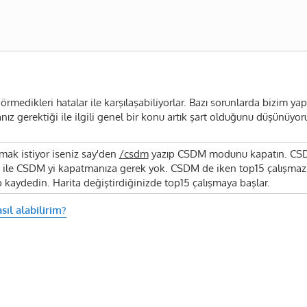
görmedikleri hatalar ile karşılaşabiliyorlar. Bazı sorunlarda bizim y
ız gerektiği ile ilgili genel bir konu artık şart olduğunu düşünüy
mak istiyor iseniz say'den
/csdm
yazıp CSDM modunu kapatın. CSDM
 ile CSDM yi kapatmanıza gerek yok. CSDM de iken top15 çalışmaz. 
rip kaydedin. Harita değiştirdiğinizde top15 çalışmaya başlar.
ıl alabilirim?