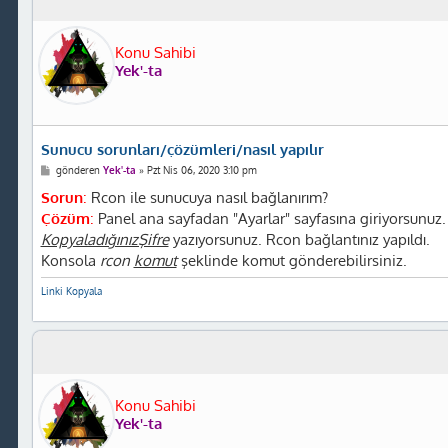
Konu Sahibi
Yek'-ta
Sunucu sorunları/çözümleri/nasıl yapılır
M
gönderen
Yek'-ta
»
Pzt Nis 06, 2020 3:10 pm
e
s
Sorun
:
Rcon ile sunucuya nasıl bağlanırım?
a
Çözüm
:
Panel ana sayfadan "Ayarlar" sayfasına giriyorsunuz
j
KopyaladığınızŞifre
yazıyorsunuz. Rcon bağlantınız yapıldı.
Konsola
rcon
komut
şeklinde komut gönderebilirsiniz.
Linki Kopyala
Konu Sahibi
Yek'-ta