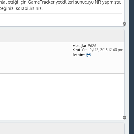
'
l ettiği için GameTracker yetkilileri sunucuyu NR yapmıştır.
-
inizi sorabilirsiniz.
t
a
B
a
ş
a
d
Mesajlar:
9626
ö
Kayıt:
Cmt Eyl 12, 2015 12:40 pm
n
İ
İletişim:
l
e
t
i
ş
i
m
Y
e
k
'
-
t
a
B
a
ş
a