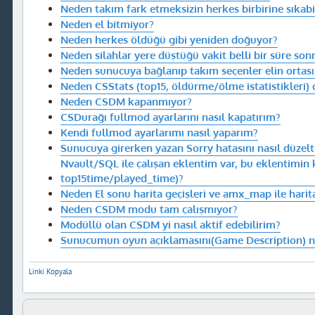
Neden takım fark etmeksizin herkes birbirine sıkabi
Neden el bitmiyor?
Neden herkes öldüğü gibi yeniden doğuyor?
Neden silahlar yere düştüğü vakit belli bir süre son
Neden sunucuya bağlanıp takım seçenler elin ortas
Neden CSStats (top15, öldürme/ölme istatistikleri) 
Neden CSDM kapanmıyor?
CSDurağı fullmod ayarlarını nasıl kapatırım?
Kendi fullmod ayarlarımı nasıl yaparım?
Sunucuya girerken yazan Sorry hatasını nasıl düzelt
Nvault/SQL ile çalışan eklentim var, bu eklentimin ka
top15time/played_time)?
Neden El sonu harita geçişleri ve amx_map ile harita
Neden CSDM modu tam çalışmıyor?
Modüllü olan CSDM yi nasıl aktif edebilirim?
Sunucumun oyun açıklamasını(Game Description) nas
Linki Kopyala