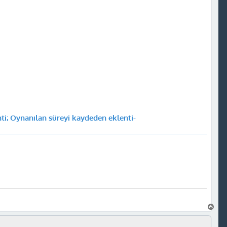
enti; Oynanılan süreyi kaydeden eklenti-
B
a
ş