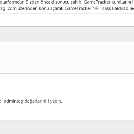
tformdur. Sizden önceki sunucu sahibi GameTracker kurallarını ihla
gi.com üzerinden konu açarak GameTracker NR'ı nasıl kaldırabileceğ
_adminlog değerlerini 1 yapın.