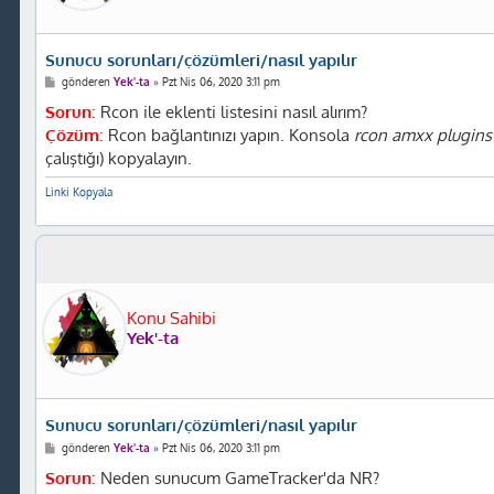
Sunucu sorunları/çözümleri/nasıl yapılır
M
gönderen
Yek'-ta
»
Pzt Nis 06, 2020 3:11 pm
e
s
Sorun
:
Rcon ile eklenti listesini nasıl alırım?
a
Çözüm
:
Rcon bağlantınızı yapın. Konsola
rcon amxx plugins
j
çalıştığı) kopyalayın.
Linki Kopyala
Konu Sahibi
Yek'-ta
Sunucu sorunları/çözümleri/nasıl yapılır
M
gönderen
Yek'-ta
»
Pzt Nis 06, 2020 3:11 pm
e
s
Sorun
:
Neden sunucum GameTracker'da NR?
a