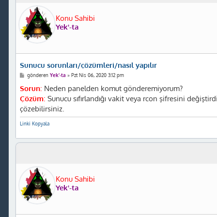
Konu Sahibi
Yek'-ta
Sunucu sorunları/çözümleri/nasıl yapılır
M
gönderen
Yek'-ta
»
Pzt Nis 06, 2020 3:12 pm
e
s
Sorun
:
Neden panelden komut gönderemiyorum?
a
Çözüm
:
Sunucu sıfırlandığı vakit veya rcon şifresini değişti
j
çözebilirsiniz.
Linki Kopyala
Konu Sahibi
Yek'-ta