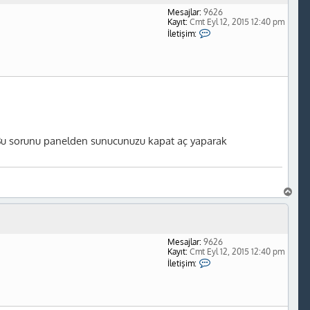
d
Mesajlar:
9626
ö
Kayıt:
Cmt Eyl 12, 2015 12:40 pm
n
İ
İletişim:
l
e
t
i
ş
i
m
Y
e
k
'
r. Bu sorunu panelden sunucunuzu kapat aç yaparak
-
t
a
B
a
ş
a
d
Mesajlar:
9626
ö
Kayıt:
Cmt Eyl 12, 2015 12:40 pm
n
İ
İletişim:
l
e
t
i
ş