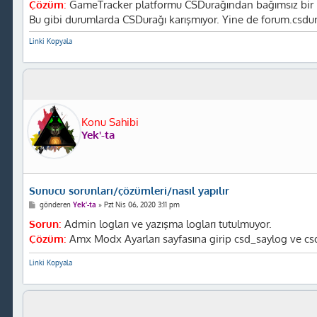
Çözüm
:
GameTracker platformu CSDurağından bağımsız bir pla
j
Bu gibi durumlarda CSDurağı karışmıyor. Yine de forum.csdura
Linki Kopyala
Konu Sahibi
Yek'-ta
Sunucu sorunları/çözümleri/nasıl yapılır
M
gönderen
Yek'-ta
»
Pzt Nis 06, 2020 3:11 pm
e
s
Sorun
:
Admin logları ve yazışma logları tutulmuyor.
a
Çözüm
:
Amx Modx Ayarları sayfasına girip csd_saylog ve csd
j
Linki Kopyala