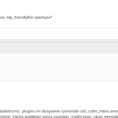
or, mp_friendlyfire işlemiyor?
labilirsiniz. plugins.ini dosyasının içerisinde csd_csdm_menu.amxx
ştirin. Harita açıldıktan sonra oyundan
/csdm
yazın, çıkan menüden