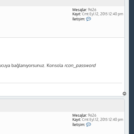
a
d
Mesajlar:
9626
ö
Kayıt:
Cmt Eyl 12, 2015 12:40 pm
n
İ
İletişim:
l
e
t
i
ş
i
m
Y
e
k
'
unucuya bağlanıyorsunuz. Konsola
rcon_password
-
t
a
B
a
ş
a
d
Mesajlar:
9626
ö
Kayıt:
Cmt Eyl 12, 2015 12:40 pm
n
İ
İletişim:
l
e