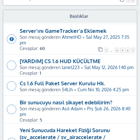
1
2
Başlıklar
Server'ını GameTracker'a Eklemek
Son mesaj gönderen
AhmetHD
«
Sal May 27, 2025 7:35
pm
Cevaplar:
60
1
4
5
6
7
…
[YARDIM] CS 1.6 HUD KÜÇÜLTME
Son mesaj gönderen
lanet223
«
Sal May 12, 2026 1:40 pm
Cevaplar:
1
Cs 1.6 Full Paket Server Kurulu Hk.
Son mesaj gönderen
54Lih
«
Cum Nis 10, 2026 4:25 pm
Bir sunucuyu nasıl şikayet edebilirim?
Son mesaj gönderen
Asil-Adam
«
Prş Şub 26, 2026 8:40
pm
Cevaplar:
5
Yeni Sunucuda Hareket Fiziği Sorunu
(sv_accelerate / sv_airaccelerate /