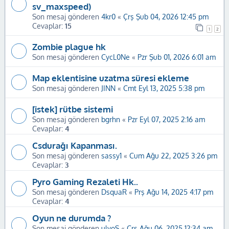
sv_maxspeed)
Son mesaj gönderen
4kr0
«
Çrş Şub 04, 2026 12:45 pm
Cevaplar:
15
1
2
Zombie plague hk
Son mesaj gönderen
CycL0Ne
«
Pzr Şub 01, 2026 6:01 am
Map eklentisine uzatma süresi ekleme
Son mesaj gönderen
JINN
«
Cmt Eyl 13, 2025 5:38 pm
[istek] rütbe sistemi
Son mesaj gönderen
bgrhn
«
Pzr Eyl 07, 2025 2:16 am
Cevaplar:
4
Csdurağı Kapanması.
Son mesaj gönderen
sassy1
«
Cum Ağu 22, 2025 3:26 pm
Cevaplar:
3
Pyro Gaming Rezaleti Hk..
Son mesaj gönderen
DsquaR
«
Prş Ağu 14, 2025 4:17 pm
Cevaplar:
4
Oyun ne durumda ?
Son mesaj gönderen
ulyoS
«
Çrş Ağu 06, 2025 12:34 am