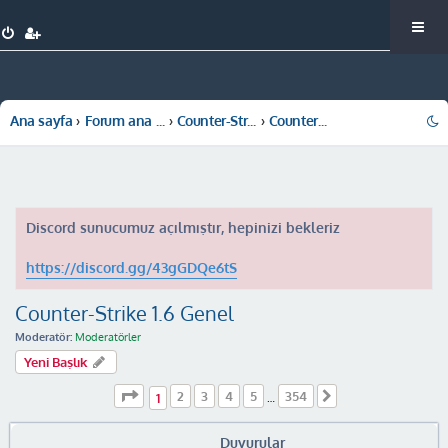
Ana sayfa
Forum ana sayfa
Counter-Strike 1.6
Counter-Strike 1.6 Genel
Discord sunucumuz açılmıştır, hepinizi bekleriz
https://discord.gg/43gGDQe6tS
Counter-Strike 1.6 Genel
Moderatör:
Moderatörler
Yeni Başlık
1
. sayfa (Toplam
354
sayfa)
2
3
4
5
354
Sonraki
1
…
Duyurular