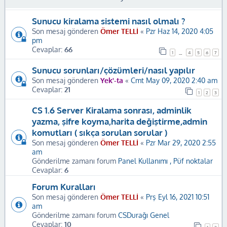
Sunucu kiralama sistemi nasıl olmalı ?
Son mesaj gönderen
Ömer TELLİ
«
Pzr Haz 14, 2020 4:05
pm
Cevaplar:
66
1
4
5
6
7
…
Sunucu sorunları/çözümleri/nasıl yapılır
Son mesaj gönderen
Yek'-ta
«
Cmt May 09, 2020 2:40 am
Cevaplar:
21
1
2
3
CS 1.6 Server Kiralama sonrası, adminlik
yazma, şifre koyma,harita değiştirme,admin
komutları ( sıkça sorulan sorular )
Son mesaj gönderen
Ömer TELLİ
«
Pzr Mar 29, 2020 2:55
am
Gönderilme zamanı forum
Panel Kullanımı , Püf noktalar
Cevaplar:
6
Forum Kuralları
Son mesaj gönderen
Ömer TELLİ
«
Prş Eyl 16, 2021 10:51
am
Gönderilme zamanı forum
CSDurağı Genel
Cevaplar:
10