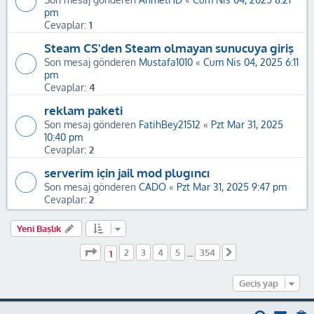
pm
Cevaplar:
1
Steam CS'den Steam olmayan sunucuya giriş
Son mesaj gönderen
Mustafa1010
«
Cum Nis 04, 2025 6:11
pm
Cevaplar:
4
reklam paketi
Son mesaj gönderen
FatihBey21512
«
Pzt Mar 31, 2025
10:40 pm
Cevaplar:
2
serverim için jail mod plugıncı
Son mesaj gönderen
CADO
«
Pzt Mar 31, 2025 9:47 pm
Cevaplar:
2
Yeni Başlık
1
. sayfa (Toplam
354
sayfa)
2
3
4
5
354
Sonraki
1
…
Geçiş yap