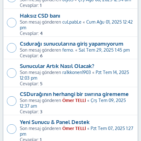
Cevaplar:
1
Haksız CSD banı
Son mesaj gönderen
cuLpabLe
«
Cum Ağu 01, 2025 12:42
pm
Cevaplar:
4
Csdurağı sunucularına giriş yapamıyorum
Son mesaj gönderen
ferno.
«
Sal Tem 29, 2025 1:45 pm
Cevaplar:
6
Sunucular Artık Nasıl Olacak?
Son mesaj gönderen
ra1kkonen1903
«
Pzt Tem 14, 2025
12:03 pm
Cevaplar:
5
CSDurağının herhangi bir swrına girememe
Son mesaj gönderen
Ömer TELLİ
«
Çrş Tem 09, 2025
12:37 am
Cevaplar:
3
Yeni Sunucu & Panel Destek
Son mesaj gönderen
Ömer TELLİ
«
Pzt Tem 07, 2025 1:27
pm
Cevaplar:
1