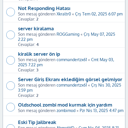
Not Responding Hatası
Son mesaj gönderen
Xkraltr0
«
Çrş Tem 02, 2025 6:07 pm
Cevaplar:
2
server kiralama
Son mesaj gönderen
ROGGaming
«
Çrş May 07, 2025
2:22 pm
Cevaplar:
4
kiralik server ön ip
Son mesaj gönderen
commandertzx61
«
Cmt May 03,
2025 7:22 pm
Cevaplar:
3
Server Giriş Ekranı eklediğim görsel gelmiyor
Son mesaj gönderen
commandertzx61
«
Çrş Nis 30, 2025
3:59 pm
Cevaplar:
2
Oldschool zombi mod kurmak için yardım
Son mesaj gönderen
zombimod
«
Pzr Nis 13, 2025 4:47 pm
Eski Tip Jailbreak
Son mesaj gönderen
AhmetHD
«
Cum Nis 04, 2025 8:21