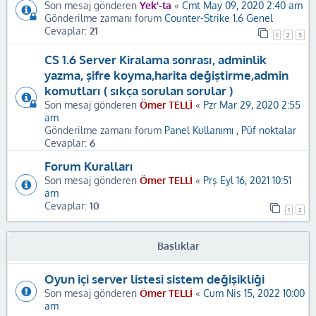
Son mesaj gönderen
Yek'-ta
«
Cmt May 09, 2020 2:40 am
Gönderilme zamanı forum
Counter-Strike 1.6 Genel
Cevaplar:
21
1
2
3
CS 1.6 Server Kiralama sonrası, adminlik
yazma, şifre koyma,harita değiştirme,admin
komutları ( sıkça sorulan sorular )
Son mesaj gönderen
Ömer TELLİ
«
Pzr Mar 29, 2020 2:55
am
Gönderilme zamanı forum
Panel Kullanımı , Püf noktalar
Cevaplar:
6
Forum Kuralları
Son mesaj gönderen
Ömer TELLİ
«
Prş Eyl 16, 2021 10:51
am
Cevaplar:
10
1
2
Başlıklar
Oyun içi server listesi sistem değişikliği
Son mesaj gönderen
Ömer TELLİ
«
Cum Nis 15, 2022 10:00
am