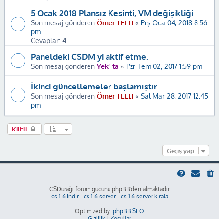
5 Ocak 2018 Plansız Kesinti, VM değişikliği
Son mesaj gönderen
Ömer TELLİ
«
Prş Oca 04, 2018 8:56
pm
Cevaplar:
4
Paneldeki CSDM yi aktif etme.
Son mesaj gönderen
Yek'-ta
«
Pzr Tem 02, 2017 1:59 pm
İkinci güncellemeler başlamıştır
Son mesaj gönderen
Ömer TELLİ
«
Sal Mar 28, 2017 12:45
pm
Kilitli
Geçiş yap
CSDurağı forum gücünü phpBB'den almaktadır
cs 1.6 indir
-
cs 1.6 server
-
cs 1.6 server kirala
Optimized by:
phpBB SEO
Gizlilik
|
Koşullar