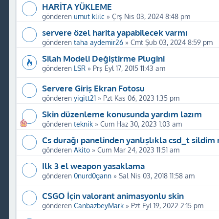
HARİTA YÜKLEME
gönderen
umut klilc
»
Çrş Nis 03, 2024 8:48 pm
servere özel harita yapabilecek varmı
gönderen
taha aydemir26
»
Cmt Şub 03, 2024 8:59 pm
Silah Modeli Değiştirme Plugini
gönderen
LSR
»
Prş Eyl 17, 2015 11:43 am
Servere Giriş Ekran Fotosu
gönderen
yigitt21
»
Pzt Kas 06, 2023 1:35 pm
Skin düzenleme konusunda yardım lazım
gönderen
teknik
»
Cum Haz 30, 2023 1:03 am
Cs durağı panelinden yanlışlıkla csd_t sildim
gönderen
Akito
»
Cum Mar 24, 2023 11:51 am
Ilk 3 el weapon yasaklama
gönderen
0nurd0gann
»
Sal Nis 03, 2018 11:58 am
CSGO İçin valorant animasyonlu skin
gönderen
CanbazbeyMark
»
Pzt Eyl 19, 2022 2:15 pm