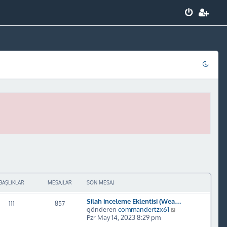
BAŞLIKLAR
MESAJLAR
SON MESAJ
Silah inceleme Eklentisi (Wea…
111
857
S
gönderen
commandertzx61
o
Pzr May 14, 2023 8:29 pm
n