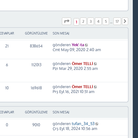
m
e
s
a
1
. sayfa (Toplam
17
sayfa)
2
3
4
5
17
Sonr
1
…
j
ı
g
CEVAPLAR
GÖRÜNTÜLEME
SON MESAJ
ö
r
gönderen
Yek'-ta
21
838654
ü
Cmt May 09, 2020 2:40 am
n
t
ü
gönderen
Ömer TELLİ
6
112013
l
Pzr Mar 29, 2020 2:55 am
e
gönderen
Ömer TELLİ
10
169618
Prş Eyl 16, 2021 10:51 am
CEVAPLAR
GÖRÜNTÜLEME
SON MESAJ
gönderen
tufan_34_53
0
9010
Çrş Eyl 18, 2024 10:56 am