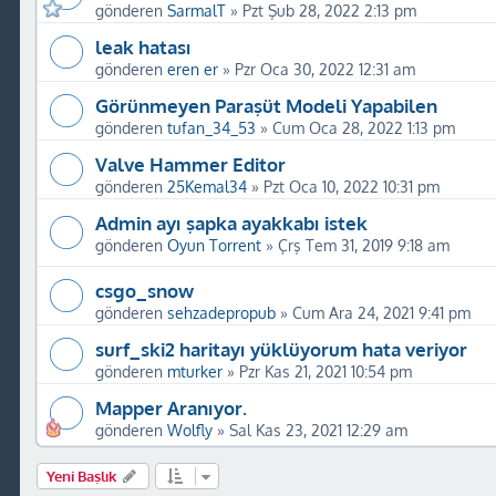
gönderen
SarmalT
»
Pzt Şub 28, 2022 2:13 pm
leak hatası
gönderen
eren er
»
Pzr Oca 30, 2022 12:31 am
Görünmeyen Paraşüt Modeli Yapabilen
gönderen
tufan_34_53
»
Cum Oca 28, 2022 1:13 pm
Valve Hammer Editor
gönderen
25Kemal34
»
Pzt Oca 10, 2022 10:31 pm
Admin ayı şapka ayakkabı istek
gönderen
Oyun Torrent
»
Çrş Tem 31, 2019 9:18 am
csgo_snow
gönderen
sehzadepropub
»
Cum Ara 24, 2021 9:41 pm
surf_ski2 haritayı yüklüyorum hata veriyor
gönderen
mturker
»
Pzr Kas 21, 2021 10:54 pm
Mapper Aranıyor.
gönderen
Wolfly
»
Sal Kas 23, 2021 12:29 am
Yeni Başlık