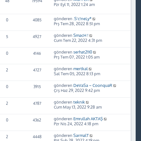
48
19594
Pzr Eyl 11, 2022 1:24 am
gönderen
.S'c!neLy*
0
4085
Prş Tem 28, 2022 8:51 pm
gönderen
SmacH !
5
4927
Cum Tem 22, 2022 4:31 pm
gönderen
serhat2110
0
4146
Prş Tem 07, 2022 1:05 am
gönderen
mertkal
2
4727
Sal Tem 05, 2022 8:13 pm
gönderen
DeVaSa ~ CoonquaR
0
3915
Çrş Haz 29, 2022 9:42 pm
gönderen
teknik
2
4787
Cum May 13, 2022 9:28 am
gönderen
Emrullah AKTAŞ
0
4362
Pzr Nis 24, 2022 4:18 pm
gönderen
SarmalT
2
4448
Pzt Şub 28, 2022 4:19 pm