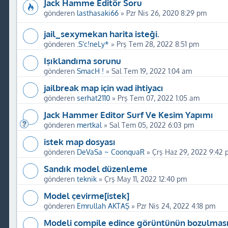
Jack Hamme Editör Soru
gönderen
lasthasaki66
»
Pzr Nis 26, 2020 8:29 pm
jail_sexymekan harita isteği.
gönderen
.S'c!neLy*
»
Prş Tem 28, 2022 8:51 pm
Işıklandıma sorunu
gönderen
SmacH !
»
Sal Tem 19, 2022 1:04 am
jailbreak map için wad ihtiyacı
gönderen
serhat2110
»
Prş Tem 07, 2022 1:05 am
Jack Hammer Editor Surf Ve Kesim Yapımı
gönderen
mertkal
»
Sal Tem 05, 2022 6:03 pm
istek map dosyası
gönderen
DeVaSa ~ CoonquaR
»
Çrş Haz 29, 2022 9:42 
Sandık model düzenleme
gönderen
teknik
»
Çrş May 11, 2022 12:40 pm
Model çevirme[istek]
gönderen
Emrullah AKTAŞ
»
Pzr Nis 24, 2022 4:18 pm
Modeli compile edince görüntünün bozulmas