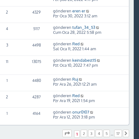
gönderen
eren er
2
4329
Pzr Oca 30, 2022 3:12 am
gönderen
tufan_34_53
4
5117
Cum Oca 28, 2022 5:58 pm
gönderen
Red
3
4498
Sal Oca 11, 2022 1:44 am
gönderen
keindabest15
11
13075
Pzt Oca 10, 2022 7:47 pm
gönderen
Ruj
1
4480
Pzr Ara 26, 2021 12:21 am
gönderen
Red
2
4287
Pzr Ara 19, 2021 1:54 pm
gönderen
onur0107
1
4164
Pzr Ara 12, 2021 3:18 pm
1
. sayfa (Toplam
17
sayfa)
2
3
4
5
17
Sonr
1
…