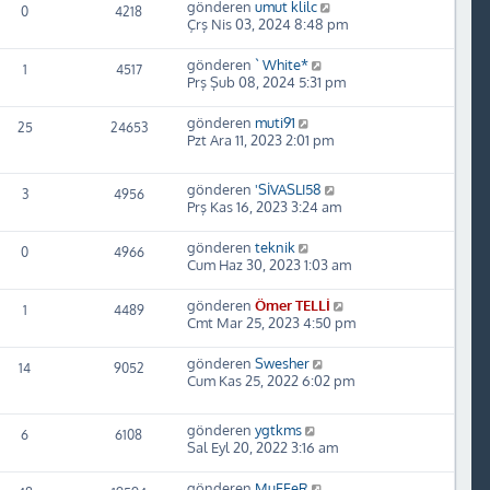
gönderen
umut klilc
0
4218
Çrş Nis 03, 2024 8:48 pm
gönderen
` White*
1
4517
Prş Şub 08, 2024 5:31 pm
gönderen
muti91
25
24653
Pzt Ara 11, 2023 2:01 pm
gönderen
'SİVASLI58
3
4956
Prş Kas 16, 2023 3:24 am
gönderen
teknik
0
4966
Cum Haz 30, 2023 1:03 am
gönderen
Ömer TELLİ
1
4489
Cmt Mar 25, 2023 4:50 pm
gönderen
Swesher
14
9052
Cum Kas 25, 2022 6:02 pm
gönderen
ygtkms
6
6108
Sal Eyl 20, 2022 3:16 am
gönderen
MuFFeR