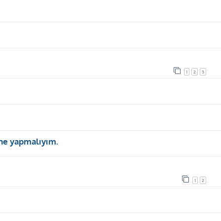
1
2
3
 ne yapmalıyım.
1
2