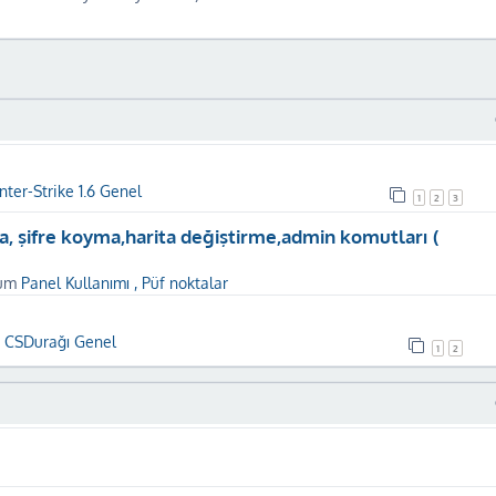
ter-Strike 1.6 Genel
1
2
3
a, şifre koyma,harita değiştirme,admin komutları (
rum
Panel Kullanımı , Püf noktalar
m
CSDurağı Genel
1
2