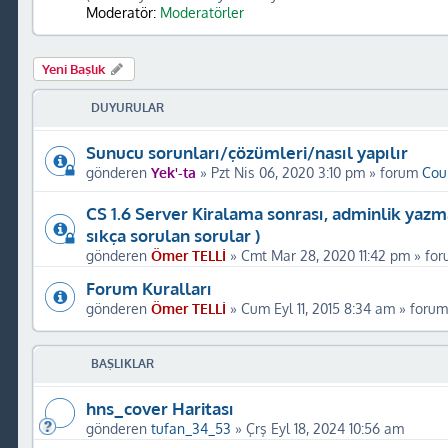
Moderatör:
Moderatörler
Yeni Başlık
DUYURULAR
Sunucu sorunları/çözümleri/nasıl yapılır
gönderen
Yek'-ta
»
Pzt Nis 06, 2020 3:10 pm
» forum
Coun
CS 1.6 Server Kiralama sonrası, adminlik yazm
sıkça sorulan sorular )
gönderen
Ömer TELLİ
»
Cmt Mar 28, 2020 11:42 pm
» fo
Forum Kuralları
gönderen
Ömer TELLİ
»
Cum Eyl 11, 2015 8:34 am
» foru
BAŞLIKLAR
hns_cover Haritası
gönderen
tufan_34_53
»
Çrş Eyl 18, 2024 10:56 am