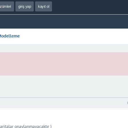
özümleri
giriş yap
kayıt ol
 Modelleme
aritalar onaylanmayacaktır )