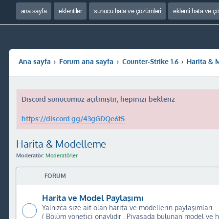
ana sayfa
eklentiler
sunucu hata ve çözümleri
eklenti hata ve ç
Ana sayfa
Forum ana sayfa
Counter-Strike 1.6
Harita &
Discord sunucumuz açılmıştır, hepinizi bekleriz
https://discord.gg/43gGDQe6tS
Harita & Modelleme
Moderatör:
Moderatörler
FORUM
Harita ve Model Paylaşımı
Yalnızca size ait olan harita ve modellerin paylaşımları.
( Bölüm yönetici onaylıdır . Piyasada bulunan model ve h