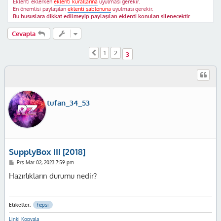
Eklenti eklerken
eklenti kurallarına
uyulması gerekir.
En önemlisi paylaşılan
eklenti şablonuna
uyulması gerekir.
Bu hususlara dikkat edilmeyip paylaşılan eklenti konuları silenecektir.
Cevapla
1
2
Önceki
3
tufan_34_53
SupplyBox III [2018]
M
Prş Mar 02, 2023 7:59 pm
e
s
Hazırlıkların durumu nedir?
a
j
Etiketler:
hepsi
Linki Kopyala