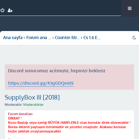
Ana sayfa
Forum ana sayfa
Counter-Strike 1.6
Cs 1.6 Eklentiler ( Pluginler )
Discord sunucumuz açılmıştır, hepinizi bekleriz
https://discord.gg/43gGDQe6tS
SupplyBox III [2018]
Moderatör:
Moderatörler
Forum kuralları
DİKKAT !
Konu Başlığı veya içeriği BÜYÜK HARFLERLE olan konular direk silenecektir !
Burası eklenti paylaşım bölümüdür ve yönetici onaylıdır. Alakasız konular
hiçbir şekilde onaylanmayacaktır