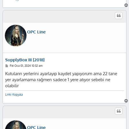
OPC Line
SupplyBox III [2018]
M
Pzt Oca 01, 2024 10:32 am
e
s
Kutuların yerlerini ayarlayıp kaydet yapıyorum ama 22 tane
a
yer ayarlamama rağmen sadece 1 yere atıyor sebebi ne
j
olabilir
Linki Kopyala
OPC Line