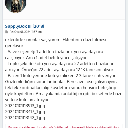
SupplyBox III [2018]
M
Pzt Oca 01, 2024 11:57 am
e
s
eklentide sorunlar yaşıyorum. Eklentinin düzeltilmesi
a
gerekiyor.
j
- Save seçeneği 1 adetten fazla box yeri ayarlayınca
çalışmıyor. Ama 1 adet belirleyince çalışıyor.
- Toplu şekilde kutu yeri ayarlayınca 22 adetten bazılarını
atmıyor. Örneğin 22 adet ayarlayınca 12 13 tanesini atıyor.
- Bazen 1 kutu yerinde kutuyu alırken 2 3 tane silah veriyor.
Gözlemlediğim sorunlar bunlar. Ben save tuşu çalışmayınca
tek tek kordinatları alıp kaydettim sonra hepsini birleştirip
öyle kaydettim. Ama yukarıda anlattığım gibi bu seferde bazı
yerlere kutuları atmıyor.
20240101113913_1.jpg
20240101113417_1.jpg
20240101113142_1.jpg
Bu mesaja eklenen dosyaları görüntülemek için gerekli izinlere sahip değilsiniz.