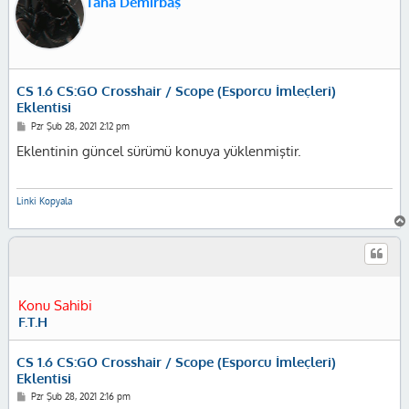
Taha Demirbaş
CS 1.6 CS:GO Crosshair / Scope (Esporcu İmleçleri)
Eklentisi
M
Pzr Şub 28, 2021 2:12 pm
e
s
Eklentinin güncel sürümü konuya yüklenmiştir.
a
j
Linki Kopyala
Konu Sahibi
F.T.H
CS 1.6 CS:GO Crosshair / Scope (Esporcu İmleçleri)
Eklentisi
M
Pzr Şub 28, 2021 2:16 pm
e