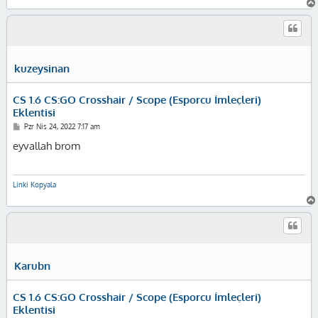
kuzeysinan
CS 1.6 CS:GO Crosshair / Scope (Esporcu İmleçleri)
Eklentisi
M
Pzr Nis 24, 2022 7:17 am
e
s
eyvallah brom
a
j
Linki Kopyala
Karubn
CS 1.6 CS:GO Crosshair / Scope (Esporcu İmleçleri)
Eklentisi