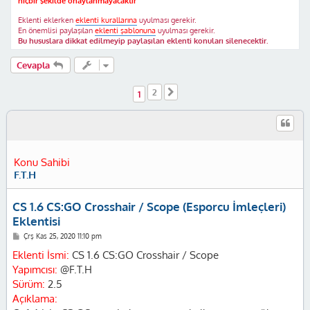
hiçbir şekilde onaylanmayacaktır
Eklenti eklerken
eklenti kurallarına
uyulması gerekir.
En önemlisi paylaşılan
eklenti şablonuna
uyulması gerekir.
Bu hususlara dikkat edilmeyip paylaşılan eklenti konuları silenecektir.
Cevapla
2
Sonraki
1
Konu Sahibi
F.T.H
CS 1.6 CS:GO Crosshair / Scope (Esporcu İmleçleri)
Eklentisi
M
Çrş Kas 25, 2020 11:10 pm
e
s
Eklenti İsmi:
CS 1.6 CS:GO Crosshair / Scope
a
Yapımcısı:
@F.T.H
j
Sürüm:
2.5
Açıklama: