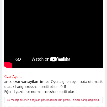
Cvar Ayarları:
amx_cvar varsayilan_imlec:
Oyuna giren oyuncuda otomatik
olarak hangi crosshair seçili olsun. 0-11
Eğer -1 yazılır ise normal crosshair seçili olur
Bu mesaja eklenen dosyaları görüntülemek için gerekli izinlere sahip değilsiniz.