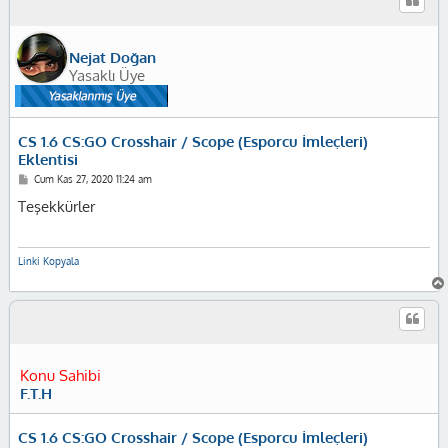
Nejat Doğan
Yasaklı Üye
CS 1.6 CS:GO Crosshair / Scope (Esporcu İmleçleri)
Eklentisi
M
Cum Kas 27, 2020 11:24 am
e
s
Teşekkürler
a
j
Linki Kopyala
Konu Sahibi
F.T.H
CS 1.6 CS:GO Crosshair / Scope (Esporcu İmleçleri)