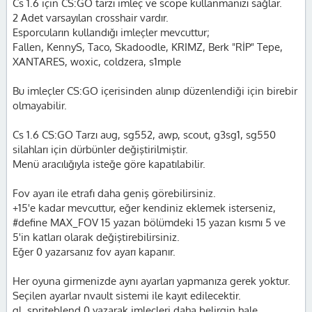
Cs 1.6 için CS:GO tarzı imleç ve scope kullanmanızı sağlar.
2 Adet varsayılan crosshair vardır.
Esporcuların kullandığı imleçler mevcuttur;
Fallen, KennyS, Taco, Skadoodle, KRIMZ, Berk "RİP" Tepe,
XANTARES, woxic, coldzera, s1mple
Bu imleçler CS:GO içerisinden alınıp düzenlendiği için birebir
olmayabilir.
Cs 1.6 CS:GO Tarzı aug, sg552, awp, scout, g3sg1, sg550
silahları için dürbünler değiştirilmiştir.
Menü aracılığıyla isteğe göre kapatılabilir.
Fov ayarı ile etrafı daha geniş görebilirsiniz.
+15'e kadar mevcuttur, eğer kendiniz eklemek isterseniz,
#define MAX_FOV 15 yazan bölümdeki 15 yazan kısmı 5 ve
5'in katları olarak değiştirebilirsiniz.
Eğer 0 yazarsanız fov ayarı kapanır.
Her oyuna girmenizde aynı ayarları yapmanıza gerek yoktur.
Seçilen ayarlar nvault sistemi ile kayıt edilecektir.
gl_spriteblend 0 yazarak imleçleri daha belirgin hale