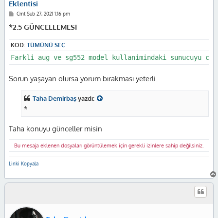
Eklentisi
M
Cmt Şub 27, 2021 1:16 pm
e
s
*2.5 GÜNCELLEMESİ
a
j
KOD:
TÜMÜNÜ SEÇ
Farkli aug ve sg552 model kullanimindaki sunucuyu cok
Sorun yaşayan olursa yorum bırakması yeterli.
Taha Demirbaş
yazdı:
*
Taha konuyu günceller misin
Bu mesaja eklenen dosyaları görüntülemek için gerekli izinlere sahip değilsiniz.
Linki Kopyala