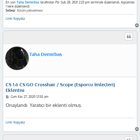
En son
Taha Demirbaş
tarafından Pzr Şub 28, 2021 2:23 pm tarihinde düzenlendi, toplamda
1 kere düzenlendi.
Sebep:
Sürüm yükseltmesi
Linki Kopyala
Taha Demirbaş
CS 1.6 CS:GO Crosshair / Scope (Esporcu İmleçleri)
Eklentisi
M
Cum Kas 27, 2020 12:50 am
e
s
Onaylandı. Yaratıcı bir eklenti olmuş.
a
j
Linki Kopyala