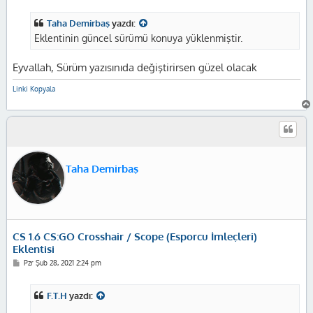
s
a
Taha Demirbaş
yazdı:
j
Eklentinin güncel sürümü konuya yüklenmiştir.
Eyvallah, Sürüm yazısınıda değiştirirsen güzel olacak
Linki Kopyala
Taha Demirbaş
CS 1.6 CS:GO Crosshair / Scope (Esporcu İmleçleri)
Eklentisi
M
Pzr Şub 28, 2021 2:24 pm
e
s
a
F.T.H
yazdı:
j