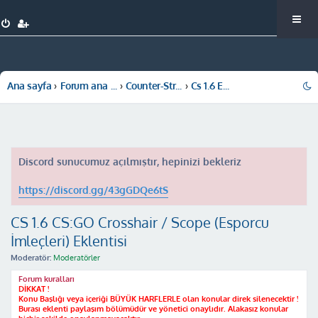
Ana sayfa
Forum ana sayfa
Counter-Strike 1.6
Cs 1.6 Eklentiler ( Pluginler )
Discord sunucumuz açılmıştır, hepinizi bekleriz
https://discord.gg/43gGDQe6tS
CS 1.6 CS:GO Crosshair / Scope (Esporcu
İmleçleri) Eklentisi
Moderatör:
Moderatörler
Forum kuralları
DİKKAT !
Konu Başlığı veya içeriği BÜYÜK HARFLERLE olan konular direk silenecektir !
Burası eklenti paylaşım bölümüdür ve yönetici onaylıdır. Alakasız konular