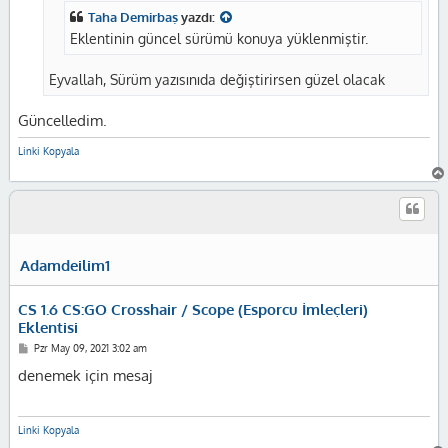
Taha Demirbaş
yazdı:
Eklentinin güncel sürümü konuya yüklenmiştir.
Eyvallah, Sürüm yazısınıda değiştirirsen güzel olacak
Güncelledim.
Linki Kopyala
Adamdeilim1
CS 1.6 CS:GO Crosshair / Scope (Esporcu İmleçleri)
Eklentisi
M
Pzr May 09, 2021 3:02 am
e
s
denemek için mesaj
a
j
Linki Kopyala