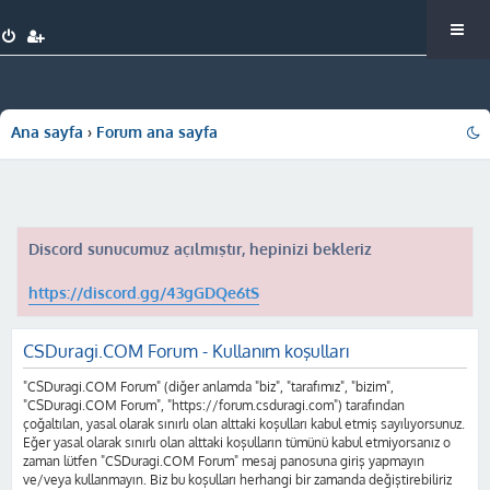
Ana sayfa
Forum ana sayfa
Discord sunucumuz açılmıştır, hepinizi bekleriz
https://discord.gg/43gGDQe6tS
CSDuragi.COM Forum - Kullanım koşulları
"CSDuragi.COM Forum" (diğer anlamda "biz", "tarafımız", "bizim",
"CSDuragi.COM Forum", "https://forum.csduragi.com") tarafından
çoğaltılan, yasal olarak sınırlı olan alttaki koşulları kabul etmiş sayılıyorsunuz.
Eğer yasal olarak sınırlı olan alttaki koşulların tümünü kabul etmiyorsanız o
zaman lütfen "CSDuragi.COM Forum" mesaj panosuna giriş yapmayın
ve/veya kullanmayın. Biz bu koşulları herhangi bir zamanda değiştirebiliriz