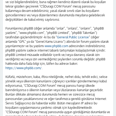
ve sizi bilgilendirebiliriz, buna rağmen kendiniz düzenli olarak bu koşulları
tekrar gözden geçirerek "CSDuragi.COM Forum" mesaj panosunu
kullanmaya devam edebilirsiniz, yasal olarak sınırlı olan bu koşulların
güncellenmesi ve/veya düzenlenmesi durumunda meydana gelebilecek
değişiklikleri de kabul etmiş sayılırsınız.
Forumlarımız phpBB (diğer anlamda “onlar”, “onlara”, “onların”, “phpBB
yazılımı”, “www.phpbb.com”, “phpBB Limited”, “phpBB Takımları”)
tarafından güçlendirilmiştir -ki bu da “
General Public License
” (diğer
anlamda “GPL” ya da “Genel Kamu Lisansı”) altında bir forum yazılımı olarak
yayınlanmıştır ve bu yazılımı
www.phpbb.com
adresinden indirebilirsiniz.
phpBB yazılımı sadece internet tabanlı tartışmaları kolaylaştırmak içindir;
phpBB Limited müsaade edilebilir içerik ve/veya davranış olarak izin
verdiğimiz ve/veya izin vermediğimiz şeylerden sorumlu değildir. phpBB
hakkında daha fazla bilgi için, lütfen bu adrese bakın:
https://www.phpbb.com/
.
Küfürlü, müstehcen, kaba, iftira niteliğinde, nefret dolu, tehdit edici, sekse
yönelik veya ülkenizin kanunlarını çiğneyici içerikler göndermemeyi kabul
ediyorsunuz, "CSDuragi.COM Forum" mesaj panosu hangi ülkede
barındırılıyorsa o ülkenin kanunları veya Uluslararası kanunlar geçerlidir.
Bunları dikkate almamanız durumunda hemen ve süresizce mesaj
panosundan yasaklanırsınız ve eğer tarafımızca gerekli görülürse İnternet
Servis Sağlayıcınız da haberdar edilir. Bütün mesajların IP adresi bu
koşulların uygulanmasına yardımcı olmak için kaydedilmektedir.
"CSDuragi.COM Forum" mesaj panosunda uygun gördüğümüz durumlarda ve