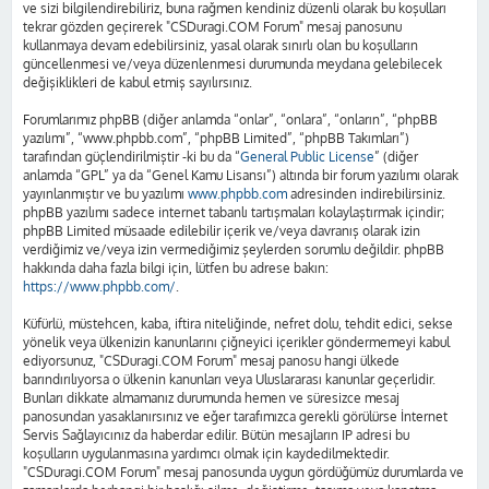
ve sizi bilgilendirebiliriz, buna rağmen kendiniz düzenli olarak bu koşulları
tekrar gözden geçirerek "CSDuragi.COM Forum" mesaj panosunu
kullanmaya devam edebilirsiniz, yasal olarak sınırlı olan bu koşulların
güncellenmesi ve/veya düzenlenmesi durumunda meydana gelebilecek
değişiklikleri de kabul etmiş sayılırsınız.
Forumlarımız phpBB (diğer anlamda “onlar”, “onlara”, “onların”, “phpBB
yazılımı”, “www.phpbb.com”, “phpBB Limited”, “phpBB Takımları”)
tarafından güçlendirilmiştir -ki bu da “
General Public License
” (diğer
anlamda “GPL” ya da “Genel Kamu Lisansı”) altında bir forum yazılımı olarak
yayınlanmıştır ve bu yazılımı
www.phpbb.com
adresinden indirebilirsiniz.
phpBB yazılımı sadece internet tabanlı tartışmaları kolaylaştırmak içindir;
phpBB Limited müsaade edilebilir içerik ve/veya davranış olarak izin
verdiğimiz ve/veya izin vermediğimiz şeylerden sorumlu değildir. phpBB
hakkında daha fazla bilgi için, lütfen bu adrese bakın:
https://www.phpbb.com/
.
Küfürlü, müstehcen, kaba, iftira niteliğinde, nefret dolu, tehdit edici, sekse
yönelik veya ülkenizin kanunlarını çiğneyici içerikler göndermemeyi kabul
ediyorsunuz, "CSDuragi.COM Forum" mesaj panosu hangi ülkede
barındırılıyorsa o ülkenin kanunları veya Uluslararası kanunlar geçerlidir.
Bunları dikkate almamanız durumunda hemen ve süresizce mesaj
panosundan yasaklanırsınız ve eğer tarafımızca gerekli görülürse İnternet
Servis Sağlayıcınız da haberdar edilir. Bütün mesajların IP adresi bu
koşulların uygulanmasına yardımcı olmak için kaydedilmektedir.
"CSDuragi.COM Forum" mesaj panosunda uygun gördüğümüz durumlarda ve