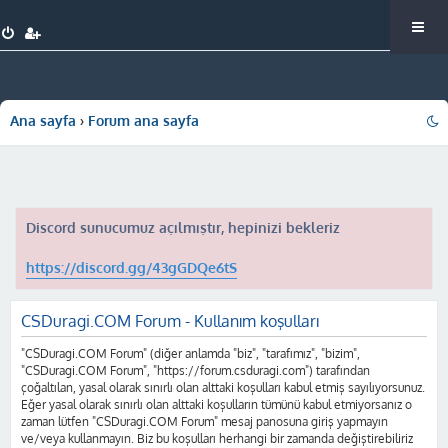
Ana sayfa
Forum ana sayfa
Discord sunucumuz açılmıştır, hepinizi bekleriz
https://discord.gg/43gGDQe6tS
CSDuragi.COM Forum - Kullanım koşulları
"CSDuragi.COM Forum" (diğer anlamda "biz", "tarafımız", "bizim",
"CSDuragi.COM Forum", "https://forum.csduragi.com") tarafından
çoğaltılan, yasal olarak sınırlı olan alttaki koşulları kabul etmiş sayılıyorsunuz.
Eğer yasal olarak sınırlı olan alttaki koşulların tümünü kabul etmiyorsanız o
zaman lütfen "CSDuragi.COM Forum" mesaj panosuna giriş yapmayın
ve/veya kullanmayın. Biz bu koşulları herhangi bir zamanda değiştirebiliriz