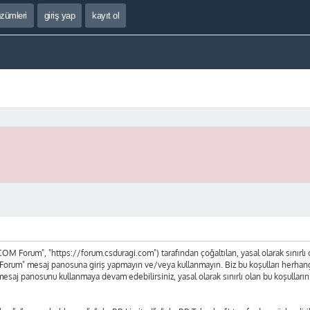
özümleri
giriş yap
kayıt ol
 Forum", "https://forum.csduragi.com") tarafından çoğaltılan, yasal olarak sınırlı olan
orum" mesaj panosuna giriş yapmayın ve/veya kullanmayın. Biz bu koşulları herhangi bi
mesaj panosunu kullanmaya devam edebilirsiniz, yasal olarak sınırlı olan bu koşul