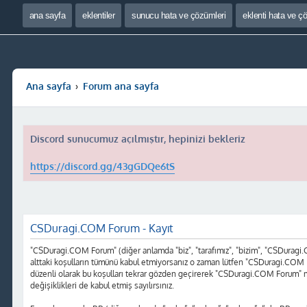
ana sayfa
eklentiler
sunucu hata ve çözümleri
eklenti hata ve ç
Ana sayfa
Forum ana sayfa
Discord sunucumuz açılmıştır, hepinizi bekleriz
https://discord.gg/43gGDQe6tS
CSDuragi.COM Forum - Kayıt
"CSDuragi.COM Forum" (diğer anlamda "biz", "tarafımız", "bizim", "CSDuragi.COM
alttaki koşulların tümünü kabul etmiyorsanız o zaman lütfen "CSDuragi.COM F
düzenli olarak bu koşulları tekrar gözden geçirerek "CSDuragi.COM Forum" 
değişiklikleri de kabul etmiş sayılırsınız.