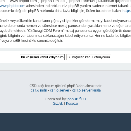
lımı”, “www.phpbb.com”, “phpBB Limited”, “phpBB Takımları”) tarafından güçlendirilm
www.phpbb.com
adresinden indirebilirsiniz. phpBB yazılımı sadece internet tabanlı t
sorumlu değildir. phpBB hakkında daha fazla bilgi için, lütfen bu adrese bakın:
http
se yönelik veya ülkenizin kanunlarını çiğneyici içerikler göndermemeyi kabul ediyors
amanız durumunda hemen ve süresizce mesaj panosundan yasaklanırsınız ve eğer tarafım
n kaydedilmektedir. "CSDuragi.COM Forum" mesaj panosunda uygun gördüğümüz durumla
ğiniz bilginin veritabanında saklanacağını kabul ediyorsunuz. Her ne kadar bu bilgiler
 veya phpBB kesinlikle sorumlu değildir.
CSDurağı forum gücünü phpBB'den almaktadır
cs 1.6 indir
-
cs 1.6 server
-
cs 1.6 server kirala
Optimized by:
phpBB SEO
Gizlilik
|
Koşullar