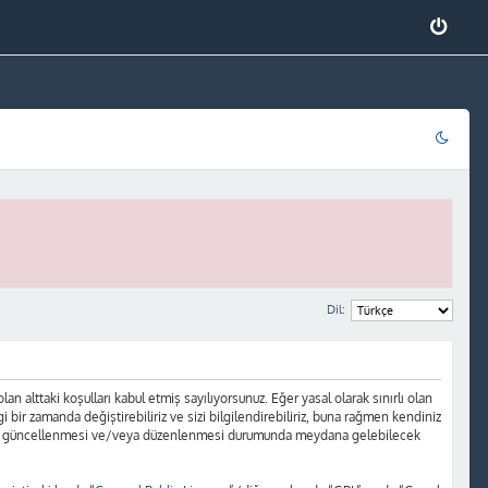
Dil:
 alttaki koşulları kabul etmiş sayılıyorsunuz. Eğer yasal olarak sınırlı olan
r zamanda değiştirebiliriz ve sizi bilgilendirebiliriz, buna rağmen kendiniz
ların güncellenmesi ve/veya düzenlenmesi durumunda meydana gelebilecek