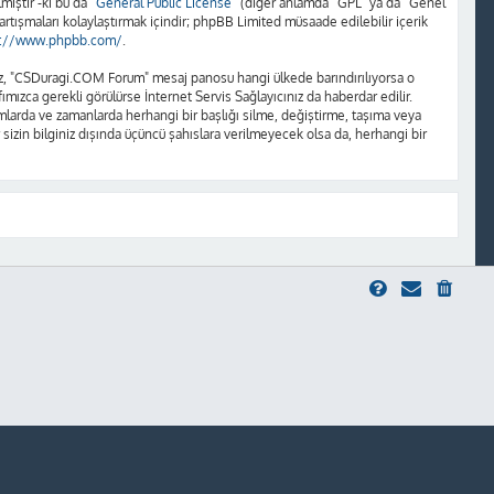
iştir -ki bu da “
General Public License
” (diğer anlamda “GPL” ya da “Genel
artışmaları kolaylaştırmak içindir; phpBB Limited müsaade edilebilir içerik
s://www.phpbb.com/
.
unuz, "CSDuragi.COM Forum" mesaj panosu hangi ülkede barındırılıyorsa o
ızca gerekli görülürse İnternet Servis Sağlayıcınız da haberdar edilir.
rda ve zamanlarda herhangi bir başlığı silme, değiştirme, taşıma veya
 sizin bilginiz dışında üçüncü şahıslara verilmeyecek olsa da, herhangi bir