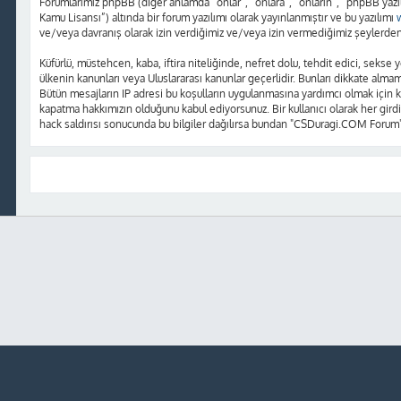
Forumlarımız phpBB (diğer anlamda “onlar”, “onlara”, “onların”, “phpBB yazı
Kamu Lisansı”) altında bir forum yazılımı olarak yayınlanmıştır ve bu yazılımı
ve/veya davranış olarak izin verdiğimiz ve/veya izin vermediğimiz şeylerden 
Küfürlü, müstehcen, kaba, iftira niteliğinde, nefret dolu, tehdit edici, sek
ülkenin kanunları veya Uluslararası kanunlar geçerlidir. Bunları dikkate alm
Bütün mesajların IP adresi bu koşulların uygulanmasına yardımcı olmak içi
kapatma hakkımızın olduğunu kabul ediyorsunuz. Bir kullanıcı olarak her girdi
hack saldırısı sonucunda bu bilgiler dağılırsa bundan "CSDuragi.COM Forum"