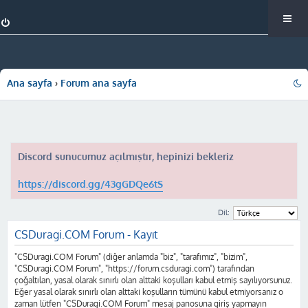
Ana sayfa
Forum ana sayfa
Discord sunucumuz açılmıştır, hepinizi bekleriz
https://discord.gg/43gGDQe6tS
Dil:
CSDuragi.COM Forum - Kayıt
"CSDuragi.COM Forum" (diğer anlamda "biz", "tarafımız", "bizim",
"CSDuragi.COM Forum", "https://forum.csduragi.com") tarafından
çoğaltılan, yasal olarak sınırlı olan alttaki koşulları kabul etmiş sayılıyorsunuz.
Eğer yasal olarak sınırlı olan alttaki koşulların tümünü kabul etmiyorsanız o
zaman lütfen "CSDuragi.COM Forum" mesaj panosuna giriş yapmayın