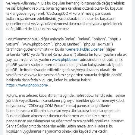
ve/veya kullanmayın. Biz bu koşulları herhangi bir zamanda değiştirebiliriz
ve sizi bilgilendirebiliriz, buna rağmen kendiniz düzenli olarak bu koşulları
tekrar gözden geçirerek "CSDuragi.COM Forum" mesaj panosunu
kullanmaya devam edebilirsiniz, yasal olarak sınırlı olan bu koşulların
güncellenmesi ve/veya düzenlenmesi durumunda meydana gelebilecek
değişiklikleri de kabul etmiş sayılırsınız.
Forumlarımız phpBB (diğer anlamda “onlar”, “onlara”, “onların”, “phpBB
yazılımı”, “www.phpbb.com”, “phpBB Limited”, “phpBB Takımları”)
tarafından güçlendirilmiştir -ki bu da “
General Public License
” (diğer
anlamda “GPL” ya da “Genel Kamu Lisansı”) altında bir forum yazılımı olarak
yayınlanmıştır ve bu yazılımı
www.phpbb.com
adresinden indirebilirsiniz.
phpBB yazılımı sadece internet tabanlı tartışmaları kolaylaştırmak içindir;
phpBB Limited müsaade edilebilir içerik ve/veya davranış olarak izin
verdiğimiz ve/veya izin vermediğimiz şeylerden sorumlu değildir. phpBB
hakkında daha fazla bilgi için, lütfen bu adrese bakın:
https://www.phpbb.com/
.
Küfürlü, müstehcen, kaba, iftira niteliğinde, nefret dolu, tehdit edici, sekse
yönelik veya ülkenizin kanunlarını çiğneyici içerikler göndermemeyi kabul
ediyorsunuz, "CSDuragi.COM Forum" mesaj panosu hangi ülkede
barındırılıyorsa o ülkenin kanunları veya Uluslararası kanunlar geçerlidir.
Bunları dikkate almamanız durumunda hemen ve süresizce mesaj
panosundan yasaklanırsınız ve eğer tarafımızca gerekli görülürse İnternet
Servis Sağlayıcınız da haberdar edilir. Bütün mesajların IP adresi bu
koşulların uygulanmasına yardımcı olmak için kaydedilmektedir.