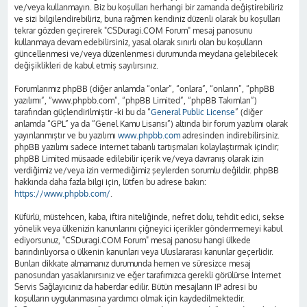
ve/veya kullanmayın. Biz bu koşulları herhangi bir zamanda değiştirebiliriz
ve sizi bilgilendirebiliriz, buna rağmen kendiniz düzenli olarak bu koşulları
tekrar gözden geçirerek "CSDuragi.COM Forum" mesaj panosunu
kullanmaya devam edebilirsiniz, yasal olarak sınırlı olan bu koşulların
güncellenmesi ve/veya düzenlenmesi durumunda meydana gelebilecek
değişiklikleri de kabul etmiş sayılırsınız.
Forumlarımız phpBB (diğer anlamda “onlar”, “onlara”, “onların”, “phpBB
yazılımı”, “www.phpbb.com”, “phpBB Limited”, “phpBB Takımları”)
tarafından güçlendirilmiştir -ki bu da “
General Public License
” (diğer
anlamda “GPL” ya da “Genel Kamu Lisansı”) altında bir forum yazılımı olarak
yayınlanmıştır ve bu yazılımı
www.phpbb.com
adresinden indirebilirsiniz.
phpBB yazılımı sadece internet tabanlı tartışmaları kolaylaştırmak içindir;
phpBB Limited müsaade edilebilir içerik ve/veya davranış olarak izin
verdiğimiz ve/veya izin vermediğimiz şeylerden sorumlu değildir. phpBB
hakkında daha fazla bilgi için, lütfen bu adrese bakın:
https://www.phpbb.com/
.
Küfürlü, müstehcen, kaba, iftira niteliğinde, nefret dolu, tehdit edici, sekse
yönelik veya ülkenizin kanunlarını çiğneyici içerikler göndermemeyi kabul
ediyorsunuz, "CSDuragi.COM Forum" mesaj panosu hangi ülkede
barındırılıyorsa o ülkenin kanunları veya Uluslararası kanunlar geçerlidir.
Bunları dikkate almamanız durumunda hemen ve süresizce mesaj
panosundan yasaklanırsınız ve eğer tarafımızca gerekli görülürse İnternet
Servis Sağlayıcınız da haberdar edilir. Bütün mesajların IP adresi bu
koşulların uygulanmasına yardımcı olmak için kaydedilmektedir.