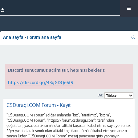
Ana sayfa
Forum ana sayfa
Discord sunucumuz açılmıştır, hepinizi bekleriz
https://discord.gg/43gGDQe6tS
Dil:
CSDuragi.COM Forum - Kayıt
"CSDuragi.COM Forum" (diğer anlamda "biz", "tarafımız", "bizim",
"CSDuragi.COM Forum", "https://forum.csduragi.com") tarafından
çoğaltılan, yasal olarak sınırlı olan alttaki koşulları kabul etmiş sayılıyorsunuz.
Eğer yasal olarak sınırlı olan alttaki koşulların tümünü kabul etmiyorsanız o
zaman lütfen "CSDuragi.COM Forum" mesaj panosuna giriş yapmayın