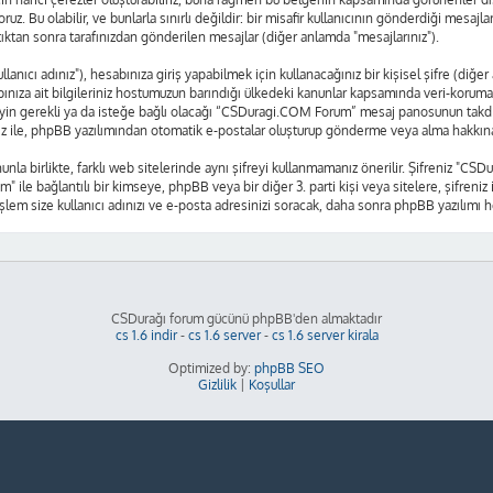
oruz. Bu olabilir, ve bunlarla sınırlı değildir: bir misafir kullanıcının gönderdiği mes
tıktan sonra tarafınızdan gönderilen mesajlar (diğer anlamda "mesajlarınız").
nıcı adınız"), hesabınıza giriş yapabilmek için kullanacağınız bir kişisel şifre (diğer
nıza ait bilgileriniz hostumuzun barındığı ülkedeki kanunlar kapsamında veri-korum
 neyin gerekli ya da isteğe bağlı olacağı “CSDuragi.COM Forum” mesaj panosunun takdiri
ız ile, phpBB yazılımından otomatik e-postalar oluşturup gönderme veya alma hakkına
nunla birlikte, farklı web sitelerinde aynı şifreyi kullanmamanız önerilir. Şifreniz 
m" ile bağlantılı bir kimseye, phpBB veya bir diğer 3. parti kişi veya sitelere, şifre
işlem size kullanıcı adınızı ve e-posta adresinizi soracak, daha sonra phpBB yazılımı he
CSDurağı forum gücünü phpBB'den almaktadır
cs 1.6 indir
-
cs 1.6 server
-
cs 1.6 server kirala
Optimized by:
phpBB SEO
Gizlilik
|
Koşullar