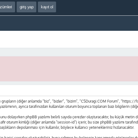
özümleri
giriş yap
kayıt ol
upların (diğer anlamda “biz”, “bizler”, “bizim”, “CSDuragi.COM Forum”, “https://fo
mının, ayrıca tarafınızdan kullanılan oturum boyunca toplanan bazı bilgilerin (diğer a
nu dolaşırken phpBB yazılımı belirli sayıda çerezler oluşturacaktır, bu küçük metin dos
 misafir oturum kimliği (diğer anlamda "session-id") içerir, bu size phpBB yazılımı ta
lıkların depolanması için kullanılır, böylece kullanıcı yetenekleriniz hızlanacaktır.
harici çerezler oluşturabiliriz, buna rağmen bu belgenin kapsamında görünenler dış