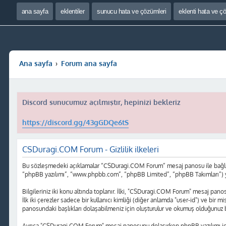
ana sayfa
eklentiler
sunucu hata ve çözümleri
eklenti hata ve ç
Ana sayfa
Forum ana sayfa
Discord sunucumuz açılmıştır, hepinizi bekleriz
https://discord.gg/43gGDQe6tS
CSDuragi.COM Forum - Gizlilik ilkeleri
Bu sözleşmedeki açıklamalar “CSDuragi.COM Forum” mesaj panosu ile bağlı gr
“phpBB yazılımı”, “www.phpbb.com”, “phpBB Limited”, “phpBB Takımları”) yazılı
Bilgileriniz iki konu altında toplanır. İlki, "CSDuragi.COM Forum" mesaj panosu
İlk iki çerezler sadece bir kullanıcı kimliği (diğer anlamda "user-id") ve bir
panosundaki başlıkları dolaşabilmeniz için oluşturulur ve okumuş olduğunuz baş
Ayrıca "CSDuragi.COM Forum" mesaj panosunu dolaşırken phpBB yazılımı için 