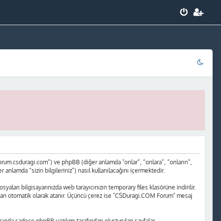
rum.csduragi.com”) ve phpBB (diğer anlamda "onlar”, “onlara”, “onların”,
nlamda “sizin bilgileriniz”) nasıl kullanılacağını içermektedir.
yaları bilgisayarınızda web tarayıcınızın temporary files klasörüne indirilir.
rafından otomatik olarak atanır. Üçüncü çerez ise "CSDuragi.COM Forum" mesaj
ında sadece phpBB yazılımı tarafından oluşturulan sayfalar