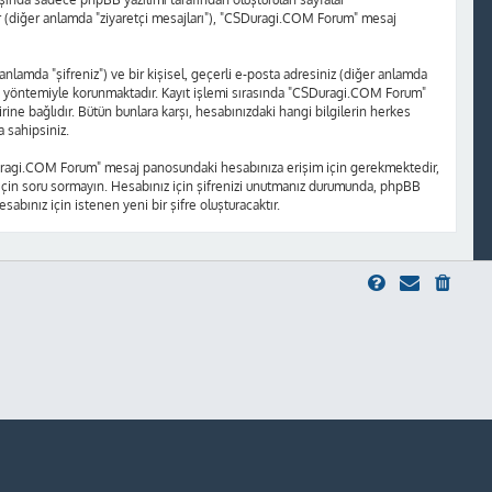
ajlar (diğer anlamda "ziyaretçi mesajları"), "CSDuragi.COM Forum" mesaj
 anlamda "şifreniz") ve bir kişisel, geçerli e-posta adresiniz (diğer anlamda
a yöntemiyle korunmaktadır. Kayıt işlemi sırasında "CSDuragi.COM Forum"
ne bağlıdır. Bütün bunlara karşı, hesabınızdaki hangi bilgilerin herkes
 sahipsiniz.
"CSDuragi.COM Forum" mesaj panosundaki hesabınıza erişim için gerekmektedir,
niz için soru sormayın. Hesabınız için şifrenizi unutmanız durumunda, phpBB
sabınız için istenen yeni bir şifre oluşturacaktır.