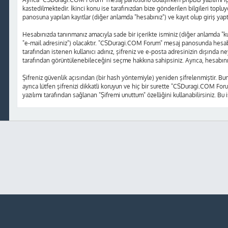
kastedilmektedir. İkinci konu ise tarafınızdan bize gönderilen bilgileri topluy
panosuna yapılan kayıtlar (diğer anlamda "hesabınız") ve kayıt olup giriş yap
Hesabınızda tanınmanız amacıyla sade bir içerikte isminiz (diğer anlamda "kulla
"e-mail adresiniz") olacaktır. "CSDuragi.COM Forum" mesaj panosunda hesabı
tarafından istenen kullanıcı adınız, şifreniz ve e-posta adresinizin dışında
tarafından görüntülenebileceğini seçme hakkına sahipsiniz. Ayrıca, hesabın
Şifreniz güvenlik açısından (bir hash yöntemiyle) yeniden şifrelenmiştir. Bu
ayrıca lütfen şifrenizi dikkatli koruyun ve hiç bir surette "CSDuragi.COM Foru
yazılımı tarafından sağlanan "Şifremi unuttum" özelliğini kullanabilirsiniz. Bu 