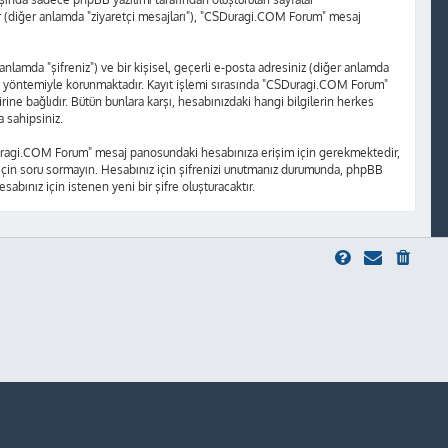
ajlar (diğer anlamda "ziyaretçi mesajları"), "CSDuragi.COM Forum" mesaj
 anlamda "şifreniz") ve bir kişisel, geçerli e-posta adresiniz (diğer anlamda
a yöntemiyle korunmaktadır. Kayıt işlemi sırasında "CSDuragi.COM Forum"
ne bağlıdır. Bütün bunlara karşı, hesabınızdaki hangi bilgilerin herkes
 sahipsiniz.
"CSDuragi.COM Forum" mesaj panosundaki hesabınıza erişim için gerekmektedir,
niz için soru sormayın. Hesabınız için şifrenizi unutmanız durumunda, phpBB
sabınız için istenen yeni bir şifre oluşturacaktır.