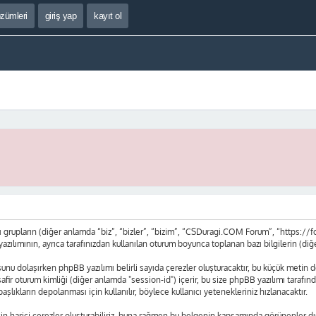
özümleri
giriş yap
kayıt ol
upların (diğer anlamda “biz”, “bizler”, “bizim”, “CSDuragi.COM Forum”, “https://fo
mının, ayrıca tarafınızdan kullanılan oturum boyunca toplanan bazı bilgilerin (diğer a
nu dolaşırken phpBB yazılımı belirli sayıda çerezler oluşturacaktır, bu küçük metin dos
 misafir oturum kimliği (diğer anlamda "session-id") içerir, bu size phpBB yazılımı ta
lıkların depolanması için kullanılır, böylece kullanıcı yetenekleriniz hızlanacaktır.
harici çerezler oluşturabiliriz, buna rağmen bu belgenin kapsamında görünenler dış