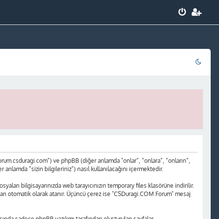
rum.csduragi.com”) ve phpBB (diğer anlamda "onlar”, “onlara”, “onların”,
nlamda “sizin bilgileriniz”) nasıl kullanılacağını içermektedir.
yaları bilgisayarınızda web tarayıcınızın temporary files klasörüne indirilir.
rafından otomatik olarak atanır. Üçüncü çerez ise "CSDuragi.COM Forum" mesaj
ında sadece phpBB yazılımı tarafından oluşturulan sayfalar