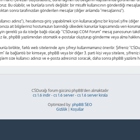
oruz. Bu olabilir, ve bunlarla sınırlı değildir: bir misafir kullanıcının gönderdiği mes
tıktan sonra tarafınızdan gönderilen mesajlar (diğer anlamda "mesajlarınız").
nıcı adınız"), hesabınıza giriş yapabilmek için kullanacağınız bir kişisel şifre (diğer
nıza ait bilgileriniz hostumuzun barındığı ülkedeki kanunlar kapsamında veri-korum
 neyin gerekli ya da isteğe bağlı olacağı “CSDuragi.COM Forum” mesaj panosunun takdiri
ız ile, phpBB yazılımından otomatik e-postalar oluşturup gönderme veya alma hakkına
nunla birlikte, farklı web sitelerinde aynı şifreyi kullanmamanız önerilir. Şifreniz 
m" ile bağlantılı bir kimseye, phpBB veya bir diğer 3. parti kişi veya sitelere, şifre
işlem size kullanıcı adınızı ve e-posta adresinizi soracak, daha sonra phpBB yazılımı he
CSDurağı forum gücünü phpBB'den almaktadır
cs 1.6 indir
-
cs 1.6 server
-
cs 1.6 server kirala
Optimized by:
phpBB SEO
Gizlilik
|
Koşullar