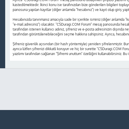
kastedilmektedir. İkinci konu ise tarafınızdan bize gönderilen bilgileri topluy
panosuna yapılan kayıtlar (diğer anlamda "hesabınız") ve kayıt olup giriş yap
Hesabınızda tanınmanız amacıyla sade bir içerikte isminiz (diğer anlamda "kulla
"e-mail adresiniz") olacaktır. "CSDuragi.COM Forum" mesaj panosunda hesabı
tarafından istenen kullanıcı adınız, şifreniz ve e-posta adresinizin dışında
tarafından görüntülenebileceğini seçme hakkına sahipsiniz. Ayrıca, hesabın
Şifreniz güvenlik açısından (bir hash yöntemiyle) yeniden şifrelenmiştir. Bu
ayrıca lütfen şifrenizi dikkatli koruyun ve hiç bir surette "CSDuragi.COM Foru
yazılımı tarafından sağlanan "Şifremi unuttum" özelliğini kullanabilirsiniz. Bu 