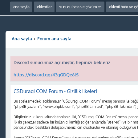
ana sayfa
eklentiler
sunucu hata ve çözümleri
eklenti hata ve ç
Ana sayfa
Forum ana sayfa
Discord sunucumuz açılmıştır, hepinizi bekleriz
https://discord.gg/43gGDQe6tS
CSDuragi.COM Forum - Gizlilik ilkeleri
Bu sözleşmedeki açıklamalar “CSDuragi.COM Forum” mesaj panosu ile bağlı gr
“phpBB yazılımı”, “www.phpbb.com”, “phpBB Limited”, “phpBB Takımları”) yazılı
Bilgileriniz iki konu altında toplanır. İlki, "CSDuragi.COM Forum" mesaj panosu
İlk iki çerezler sadece bir kullanıcı kimliği (diğer anlamda "user-id") ve bir
panosundaki başlıkları dolaşabilmeniz için oluşturulur ve okumuş olduğunuz baş
Ayrıca "CSDuragi.COM Forum" mesaj panosunu dolaşırken phpBB yazılımı için 