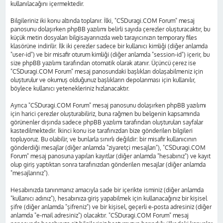
kullanılacağını içermektedir.
Bilgileriniz iki konu altında toplanır. İlki, "CSDuragi.COM Forum" mesaj
panosunu dolaşırken phpBB yazılımı belirli sayıda çerezler oluşturacaktır, bu
küçük metin dosyaları bilgisayarınızda web tarayıcınızın temporary files
klasörüne indirilir. İlk iki çerezler sadece bir kullanıcı kimliği (diğer anlamda
"user-id") ve bir misafir oturum kimliği (diğer anlamda "session-id") içerir, bu
size phpBB yazılımı tarafından otomatik olarak atanır. Üçüncü çerez ise
"CSDuragi.COM Forum" mesaj panosundaki başlıkları dolaşabilmeniz için
oluşturulur ve okumuş olduğunuz başlıkların depolanması için kullanılır,
böylece kullanıcı yetenekleriniz hızlanacaktır.
Ayrıca "CSDuragi.COM Forum" mesaj panosunu dolaşırken phpBB yazılımı
için harici çerezler oluşturabiliriz, buna rağmen bu belgenin kapsamında
görünenler dışında sadece phpBB yazılımı tarafından oluşturulan sayfalar
kastedilmektedir. İkinci konu ise tarafınızdan bize gönderilen bilgileri
topluyoruz. Bu olabilir, ve bunlarla sınırlı değildir: bir misafir kullanıcının
gönderdiği mesajlar (diğer anlamda "ziyaretçi mesajları"), "CSDuragi.COM
Forum" mesaj panosuna yapılan kayıtlar (diğer anlamda "hesabınız") ve kayıt
olup giriş yaptıktan sonra tarafınızdan gönderilen mesajlar (diğer anlamda
"mesajlarınız").
Hesabınızda tanınmanız amacıyla sade bir içerikte isminiz (diğer anlamda
"kullanıcı adınız"), hesabınıza giriş yapabilmek için kullanacağınız bir kişisel
şifre (diğer anlamda "şifreniz") ve bir kişisel, geçerli e-posta adresiniz (diğer
anlamda "e-mail adresiniz") olacaktır. "CSDuragi.COM Forum" mesaj