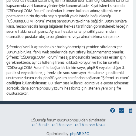
panosunda hesabınıza ait bilgileriniz hostumuzun barındığı ülkedeki kanunlar
kapsamında veri-koruma yöntemiyle korunmaktadır. Kayıt işlemi sırasında
"CSDuragi.COM Forum" tarafından istenen kullanıcı adınız, şifreniz ve e-
posta adresinizin dışında neyin gerekli ya da isteğe bağlı olacağı
“CSDuragi.COM Forum” mesaj panosunun takdirine bağlıdır. Bütün bunlara
karşı, hesabınızdaki hangi bilgilerin herkes tarafından görüntülenebileceğini
seçme hakkına sahipsiniz. Ayrıca, hesabınız ile, phpBB yazılımından
otomatik e-postalar oluşturup gönderme veya alma hakkına sahipsiniz.
Şifreniz güvenlik açısından (bir hash yöntemiyle) yeniden şifrelenmiştir.
Bununla birlikte, farklı web sitelerinde aynı şifreyi kullanmamanız önerilir.
Şifreniz "CSDuragi.COM Forum" mesaj panosundaki hesabınıza erişim için
gerekmektedir, ayrıca lütfen şifrenizi dikkatli koruyun ve hiç bir surette
"CSDuragi.COM Forum" ile bağlantılı bir kimseye, phpBB veya bir diğer 3.
parti kişi veya sitelere, şifreniz için soru sormayın. Hesabınız için şifrenizi
unutmanız durumunda, phpBB yazılımı tarafından sağlanan "Şifremi unuttum"
özelliğini kullanabilirsiniz. Bu işlem size kullanıcı adınızı ve e-posta adresinizi
soracak, daha sonra phpBB yazılımı hesabınız için istenen yeni bir şifre
oluşturacaktır.
CSDurağı forum gücünü phpBB'den almaktadır
cs 1.6 indir
-
cs 1.6 server
-
cs 1.6 server kirala
Optimized by:
phpBB SEO