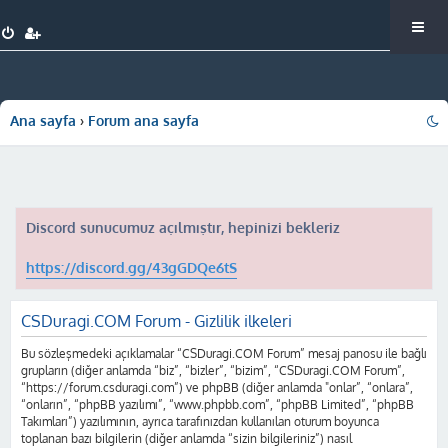
Ana sayfa
Forum ana sayfa
Discord sunucumuz açılmıştır, hepinizi bekleriz
https://discord.gg/43gGDQe6tS
CSDuragi.COM Forum - Gizlilik ilkeleri
Bu sözleşmedeki açıklamalar “CSDuragi.COM Forum” mesaj panosu ile bağlı
grupların (diğer anlamda “biz”, “bizler”, “bizim”, “CSDuragi.COM Forum”,
“https://forum.csduragi.com”) ve phpBB (diğer anlamda "onlar”, “onlara”,
“onların”, “phpBB yazılımı”, “www.phpbb.com”, “phpBB Limited”, “phpBB
Takımları”) yazılımının, ayrıca tarafınızdan kullanılan oturum boyunca
toplanan bazı bilgilerin (diğer anlamda “sizin bilgileriniz”) nasıl