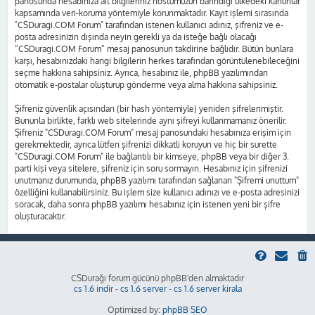
panosunda hesabınıza ait bilgileriniz hostumuzun barındığı ülkedeki kanunlar
kapsamında veri-koruma yöntemiyle korunmaktadır. Kayıt işlemi sırasında
"CSDuragi.COM Forum" tarafından istenen kullanıcı adınız, şifreniz ve e-
posta adresinizin dışında neyin gerekli ya da isteğe bağlı olacağı
“CSDuragi.COM Forum” mesaj panosunun takdirine bağlıdır. Bütün bunlara
karşı, hesabınızdaki hangi bilgilerin herkes tarafından görüntülenebileceğini
seçme hakkına sahipsiniz. Ayrıca, hesabınız ile, phpBB yazılımından
otomatik e-postalar oluşturup gönderme veya alma hakkına sahipsiniz.
Şifreniz güvenlik açısından (bir hash yöntemiyle) yeniden şifrelenmiştir.
Bununla birlikte, farklı web sitelerinde aynı şifreyi kullanmamanız önerilir.
Şifreniz "CSDuragi.COM Forum" mesaj panosundaki hesabınıza erişim için
gerekmektedir, ayrıca lütfen şifrenizi dikkatli koruyun ve hiç bir surette
"CSDuragi.COM Forum" ile bağlantılı bir kimseye, phpBB veya bir diğer 3.
parti kişi veya sitelere, şifreniz için soru sormayın. Hesabınız için şifrenizi
unutmanız durumunda, phpBB yazılımı tarafından sağlanan "Şifremi unuttum"
özelliğini kullanabilirsiniz. Bu işlem size kullanıcı adınızı ve e-posta adresinizi
soracak, daha sonra phpBB yazılımı hesabınız için istenen yeni bir şifre
oluşturacaktır.
CSDurağı forum gücünü phpBB'den almaktadır
cs 1.6 indir
-
cs 1.6 server
-
cs 1.6 server kirala
Optimized by:
phpBB SEO