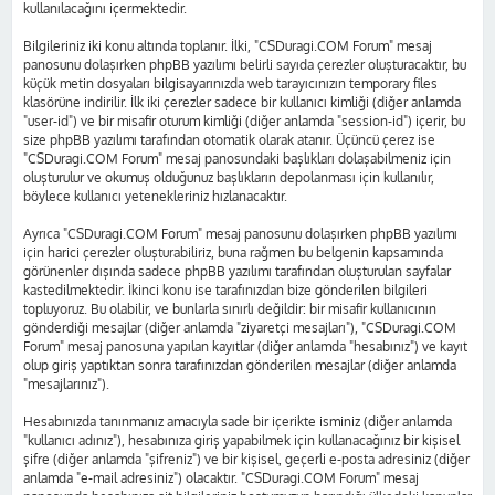
kullanılacağını içermektedir.
Bilgileriniz iki konu altında toplanır. İlki, "CSDuragi.COM Forum" mesaj
panosunu dolaşırken phpBB yazılımı belirli sayıda çerezler oluşturacaktır, bu
küçük metin dosyaları bilgisayarınızda web tarayıcınızın temporary files
klasörüne indirilir. İlk iki çerezler sadece bir kullanıcı kimliği (diğer anlamda
"user-id") ve bir misafir oturum kimliği (diğer anlamda "session-id") içerir, bu
size phpBB yazılımı tarafından otomatik olarak atanır. Üçüncü çerez ise
"CSDuragi.COM Forum" mesaj panosundaki başlıkları dolaşabilmeniz için
oluşturulur ve okumuş olduğunuz başlıkların depolanması için kullanılır,
böylece kullanıcı yetenekleriniz hızlanacaktır.
Ayrıca "CSDuragi.COM Forum" mesaj panosunu dolaşırken phpBB yazılımı
için harici çerezler oluşturabiliriz, buna rağmen bu belgenin kapsamında
görünenler dışında sadece phpBB yazılımı tarafından oluşturulan sayfalar
kastedilmektedir. İkinci konu ise tarafınızdan bize gönderilen bilgileri
topluyoruz. Bu olabilir, ve bunlarla sınırlı değildir: bir misafir kullanıcının
gönderdiği mesajlar (diğer anlamda "ziyaretçi mesajları"), "CSDuragi.COM
Forum" mesaj panosuna yapılan kayıtlar (diğer anlamda "hesabınız") ve kayıt
olup giriş yaptıktan sonra tarafınızdan gönderilen mesajlar (diğer anlamda
"mesajlarınız").
Hesabınızda tanınmanız amacıyla sade bir içerikte isminiz (diğer anlamda
"kullanıcı adınız"), hesabınıza giriş yapabilmek için kullanacağınız bir kişisel
şifre (diğer anlamda "şifreniz") ve bir kişisel, geçerli e-posta adresiniz (diğer
anlamda "e-mail adresiniz") olacaktır. "CSDuragi.COM Forum" mesaj