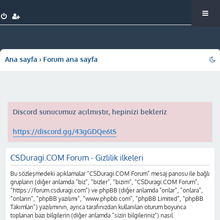
Ana sayfa
Forum ana sayfa
Discord sunucumuz açılmıştır, hepinizi bekleriz
https://discord.gg/43gGDQe6tS
CSDuragi.COM Forum - Gizlilik ilkeleri
Bu sözleşmedeki açıklamalar “CSDuragi.COM Forum” mesaj panosu ile bağlı
grupların (diğer anlamda “biz”, “bizler”, “bizim”, “CSDuragi.COM Forum”,
“https://forum.csduragi.com”) ve phpBB (diğer anlamda "onlar”, “onlara”,
“onların”, “phpBB yazılımı”, “www.phpbb.com”, “phpBB Limited”, “phpBB
Takımları”) yazılımının, ayrıca tarafınızdan kullanılan oturum boyunca
toplanan bazı bilgilerin (diğer anlamda “sizin bilgileriniz”) nasıl