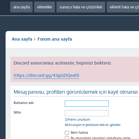
ana sayfa
eklentiler
sunucu hata ve çözümleri
eklenti hata ve ç
Ana sayfa
Forum ana sayfa
Discord sunucumuz açılmıştır, hepinizi bekleriz
https://discord.gg/43gGDQe6tS
Mesaj panosu, profilleri görüntülemek için kayıt olmanızı 
Kullanıcı adı:
Şifre:
Şifremi unuttum
Aktivasyon e-postasını tekrar gönder
Beni hatırla
Bu oturumda çevrimiçi olduğumu gizle