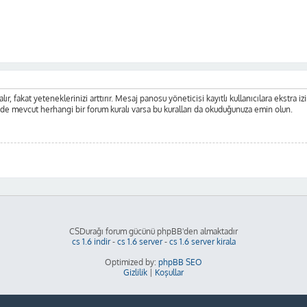
ır, fakat yeteneklerinizi arttırır. Mesaj panosu yöneticisi kayıtlı kullanıcılara ekstra iz
nde mevcut herhangi bir forum kuralı varsa bu kuralları da okuduğunuza emin olun.
CSDurağı forum gücünü phpBB'den almaktadır
cs 1.6 indir
-
cs 1.6 server
-
cs 1.6 server kirala
Optimized by:
phpBB SEO
Gizlilik
|
Koşullar