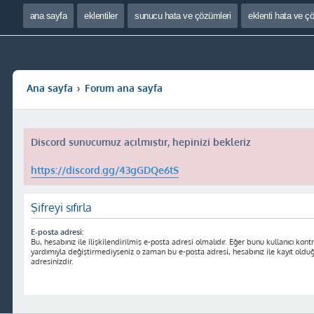
ana sayfa
eklentiler
sunucu hata ve çözümleri
eklenti hata ve ç
Ana sayfa
Forum ana sayfa
Discord sunucumuz açılmıştır, hepinizi bekleriz
https://discord.gg/43gGDQe6tS
Şifreyi sıfırla
E-posta adresi:
Bu, hesabınız ile ilişkilendirilmiş e-posta adresi olmalıdır. Eğer bunu kullanıcı kontr
yardımıyla değiştirmediyseniz o zaman bu e-posta adresi, hesabınız ile kayıt oldu
adresinizdir.