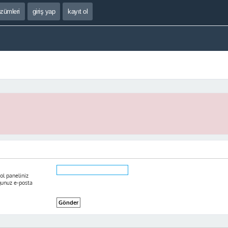
özümleri
giriş yap
kayıt ol
ol paneliniz
ğunuz e-posta