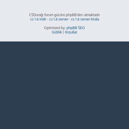
CSDurağı forum gücünü phpBB'den almaktadır
cs 1.6 indir
-
cs 1.6 server
-
cs 1.6 server kirala
Optimized by:
phpBB SEO
Gizlilik
|
Koşullar