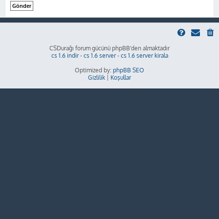
CSDurağı forum gücünü phpBB'den almaktadır
cs 1.6 indir
-
cs 1.6 server
-
cs 1.6 server kirala
Optimized by:
phpBB SEO
Gizlilik
|
Koşullar