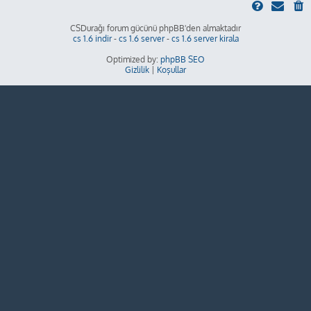
CSDurağı forum gücünü phpBB'den almaktadır
cs 1.6 indir
-
cs 1.6 server
-
cs 1.6 server kirala
Optimized by:
phpBB SEO
Gizlilik
|
Koşullar