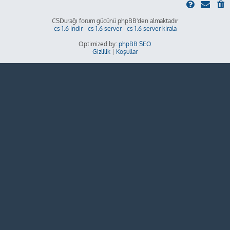
CSDurağı forum gücünü phpBB'den almaktadır
cs 1.6 indir
-
cs 1.6 server
-
cs 1.6 server kirala
Optimized by:
phpBB SEO
Gizlilik
|
Koşullar