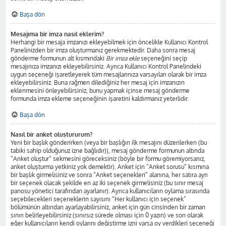
Başa dön
Mesajıma bir imza nasıl eklerim?
Herhangi bir mesaja imzanızı ekleyebilmek için öncelikle Kullanıcı Kontrol
Panelinizden bir imza oluşturmanız gerekmektedir. Daha sonra mesaj
gönderme formunun alt kısmındaki
Bir imza ekle
seçeneğini seçip
mesajınıza imzanızı ekleyebilirsiniz. Ayrıca Kullanıcı Kontrol Panelindeki
uygun seçeneği işaretleyerek tüm mesajlarınıza varsayılan olarak bir imza
ekleyebilirsiniz. Buna rağmen dilediğiniz her mesaj için imzanızın
eklenmesini önleyebilirsiniz, bunu yapmak içinse mesaj gönderme
formunda imza ekleme seçeneğinin işaretini kaldırmanız yeterlidir.
Başa dön
Nasıl bir anket oluştururum?
Yeni bir başlık gönderirken (veya bir başlığın ilk mesajını düzenlerken (bu
tabiki sahip olduğunuz izne bağlıdır)), mesaj gönderme formunun altında
“Anket oluştur” sekmesini göreceksiniz (böyle bir formu göremiyorsanız,
anket oluşturma yetkiniz yok demektir). Anket için “Anket sorusu” kısmına
bir başlık girmelisiniz ve sonra “Anket seçenekleri” alanına, her satıra ayrı
bir seçenek olacak şekilde en az iki seçenek girmelisiniz (bu sınır mesaj
panosu yönetici tarafından ayarlanır). Ayrıca kullanıcıların oylama sırasında
seçebilecekleri seçeneklerin sayısını “Her kullanıcı için seçenek”
bölümünün altından ayarlayabilirsiniz, anket için gün cinsinden bir zaman
sınırı belirleyebilirsiniz (sınırsız sürede olması için 0 yazın) ve son olarak
eğer kullanıcıların kendi oylarını değiştirme izni varsa oy verdikleri seçeneği