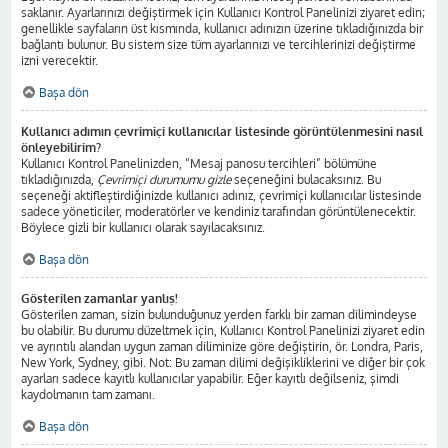
saklanır. Ayarlarınızı değiştirmek için Kullanıcı Kontrol Panelinizi ziyaret edin;
genellikle sayfaların üst kısmında, kullanıcı adınızın üzerine tıkladığınızda bir
bağlantı bulunur. Bu sistem size tüm ayarlarınızı ve tercihlerinizi değiştirme
izni verecektir.
Başa dön
Kullanıcı adımın çevrimiçi kullanıcılar listesinde görüntülenmesini nasıl
önleyebilirim?
Kullanıcı Kontrol Panelinizden, “Mesaj panosu tercihleri” bölümüne
tıkladığınızda,
Çevrimiçi durumumu gizle
seçeneğini bulacaksınız. Bu
seçeneği aktifleştirdiğinizde kullanıcı adınız, çevrimiçi kullanıcılar listesinde
sadece yöneticiler, moderatörler ve kendiniz tarafından görüntülenecektir.
Böylece gizli bir kullanıcı olarak sayılacaksınız.
Başa dön
Gösterilen zamanlar yanlış!
Gösterilen zaman, sizin bulunduğunuz yerden farklı bir zaman dilimindeyse
bu olabilir. Bu durumu düzeltmek için, Kullanıcı Kontrol Panelinizi ziyaret edin
ve ayrıntılı alandan uygun zaman diliminize göre değiştirin, ör. Londra, Paris,
New York, Sydney, gibi. Not: Bu zaman dilimi değişikliklerini ve diğer bir çok
ayarları sadece kayıtlı kullanıcılar yapabilir. Eğer kayıtlı değilseniz, şimdi
kaydolmanın tam zamanı.
Başa dön