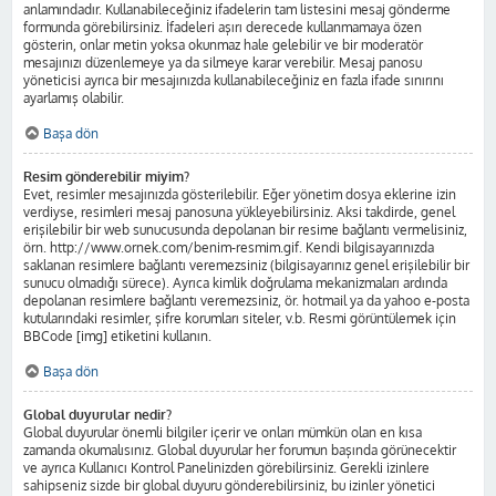
anlamındadır. Kullanabileceğiniz ifadelerin tam listesini mesaj gönderme
formunda görebilirsiniz. İfadeleri aşırı derecede kullanmamaya özen
gösterin, onlar metin yoksa okunmaz hale gelebilir ve bir moderatör
mesajınızı düzenlemeye ya da silmeye karar verebilir. Mesaj panosu
yöneticisi ayrıca bir mesajınızda kullanabileceğiniz en fazla ifade sınırını
ayarlamış olabilir.
Başa dön
Resim gönderebilir miyim?
Evet, resimler mesajınızda gösterilebilir. Eğer yönetim dosya eklerine izin
verdiyse, resimleri mesaj panosuna yükleyebilirsiniz. Aksi takdirde, genel
erişilebilir bir web sunucusunda depolanan bir resime bağlantı vermelisiniz,
örn. http://www.ornek.com/benim-resmim.gif. Kendi bilgisayarınızda
saklanan resimlere bağlantı veremezsiniz (bilgisayarınız genel erişilebilir bir
sunucu olmadığı sürece). Ayrıca kimlik doğrulama mekanizmaları ardında
depolanan resimlere bağlantı veremezsiniz, ör. hotmail ya da yahoo e-posta
kutularındaki resimler, şifre korumları siteler, v.b. Resmi görüntülemek için
BBCode [img] etiketini kullanın.
Başa dön
Global duyurular nedir?
Global duyurular önemli bilgiler içerir ve onları mümkün olan en kısa
zamanda okumalısınız. Global duyurular her forumun başında görünecektir
ve ayrıca Kullanıcı Kontrol Panelinizden görebilirsiniz. Gerekli izinlere
sahipseniz sizde bir global duyuru gönderebilirsiniz, bu izinler yönetici