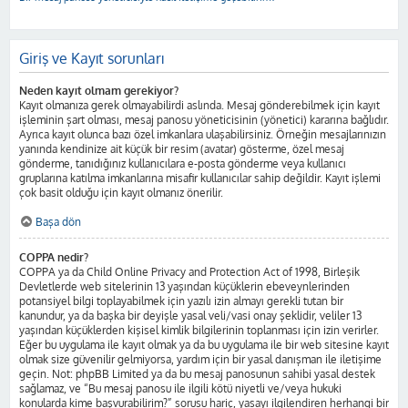
Giriş ve Kayıt sorunları
Neden kayıt olmam gerekiyor?
Kayıt olmanıza gerek olmayabilirdi aslında. Mesaj gönderebilmek için kayıt
işleminin şart olması, mesaj panosu yöneticisinin (yönetici) kararına bağlıdır.
Ayrıca kayıt olunca bazı özel imkanlara ulaşabilirsiniz. Örneğin mesajlarınızın
yanında kendinize ait küçük bir resim (avatar) gösterme, özel mesaj
gönderme, tanıdığınız kullanıcılara e-posta gönderme veya kullanıcı
gruplarına katılma imkanlarına misafir kullanıcılar sahip değildir. Kayıt işlemi
çok basit olduğu için kayıt olmanız önerilir.
Başa dön
COPPA nedir?
COPPA ya da Child Online Privacy and Protection Act of 1998, Birleşik
Devletlerde web sitelerinin 13 yaşından küçüklerin ebeveynlerinden
potansiyel bilgi toplayabilmek için yazılı izin almayı gerekli tutan bir
kanundur, ya da başka bir deyişle yasal veli/vasi onay şeklidir, veliler 13
yaşından küçüklerden kişisel kimlik bilgilerinin toplanması için izin verirler.
Eğer bu uygulama ile kayıt olmak ya da bu uygulama ile bir web sitesine kayıt
olmak size güvenilir gelmiyorsa, yardım için bir yasal danışman ile iletişime
geçin. Not: phpBB Limited ya da bu mesaj panosunun sahibi yasal destek
sağlamaz, ve “Bu mesaj panosu ile ilgili kötü niyetli ve/veya hukuki
konularda kime başvurabilirim?” sorusu hariç, yasayı ilgilendiren herhangi bir