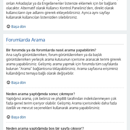
onları Arkadaşlar ya da Engellenenler listenize eklemek için bir bağlantı
olacaktır. Alternatif olarak Kullanıcı Kontrol Paneliniz’den, direkt olarak
kullanıcıların üye adlarını girerek ekleyebilirsiniz. Ayrıca aynı sayfayı
kullanarak kullanıcıları listenizden silebilirsiniz.
Başa dön
Forumlarda Arama
Bir forumda ya da forumlarda nasıl arama yapabilirim?
Ana sayfa görüntülenirken, forum görüntülenirken ya da başlık
görüntülenirken yerleşik arama kutusunun içerisine aranacak terimi girerek
arama yapabilirsiniz. Gelişmiş arama yapmak için forumda tüm sayfalarda
bulunan “Arama” bağlantısına tıklayabilirsiniz. Arama sayfasına erişiminiz
kullandığınız temaya bağlı olarak değişebilir.
Başa dön
Neden arama yaptığımda sonuç çıkmıyor?
Yaptığınız arama, çok belirsiz ve phpBB tarafından indekslenmeyen çok
fazla genel terim içeriyor olabilir. Gelişmiş Arama içerisindeki daha fazla
özellik ve mevcut seçenekleri kullanarak arama yapabilirsiniz.
Başa dön
Neden arama yaptığımda boş bir sayfa çıkıyor!?