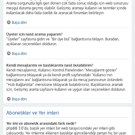
Arama sorgunuzla ilgili geri dönen çok fazla sonuç olduğu için web sunucusu
meşgul duruma geçmiş olabilir. Gelişmiş aramayı kullanın ve terimler içinde
kullanılacak daha fazla özellik ile aranacak forumları belirleyin.
Başa dön
Üyeler için nasıl arama yaparım?
“Üyeler” sayfasına gidin ve “Bir üye bul” bağlantısına tıklayın. Buradan,
açıklanan seçenekleri doldurun.
Başa dön
Kendi mesajlarımı ve başlıklarımı nasıl bulabilirim?
Kendi mesajlarınızı, Kullanıcı Kontrol Panelinden “Mesajlarımı göster”
bağlantısına tıklayarak ya da kendi profil sayfanızdaki “Kullanıcı’nın
mesajlarını ara” bağlantısına tıklayarak ya da mesaj panosunun üstündeki
“Hızlı Bağlantılar” menüsüne tıklayarak bulabilirsiniz. Başlıklarınızı aramak
için, Gelişmiş arama sayfasını kullanın ve uygun olan seçenekleri doldurun.
Başa dön
Abonelikler ve Yer imleri
Yer imi ve abonelik arasındaki fark nedir?
phpBB 3.0’da, başlık yer imleri bir web tarayıcısındaki yer imleri gibi
çalışıyordu. Yer imlerine eklenen başlıklar güncellendiği zaman hiç bir uyarı