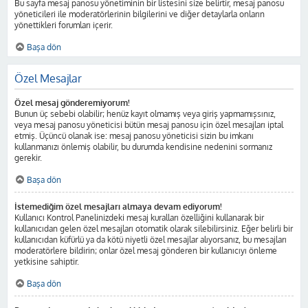
Bu sayfa mesaj panosu yönetiminin bir listesini size belirtir, mesaj panosu
yöneticileri ile moderatörlerinin bilgilerini ve diğer detaylarla onların
yönettikleri forumları içerir.
Başa dön
Özel Mesajlar
Özel mesaj gönderemiyorum!
Bunun üç sebebi olabilir; henüz kayıt olmamış veya giriş yapmamışsınız,
veya mesaj panosu yöneticisi bütün mesaj panosu için özel mesajları iptal
etmiş. Üçüncü olanak ise: mesaj panosu yöneticisi sizin bu imkanı
kullanmanızı önlemiş olabilir, bu durumda kendisine nedenini sormanız
gerekir.
Başa dön
İstemediğim özel mesajları almaya devam ediyorum!
Kullanıcı Kontrol Panelinizdeki mesaj kuralları özelliğini kullanarak bir
kullanıcıdan gelen özel mesajları otomatik olarak silebilirsiniz. Eğer belirli bir
kullanıcıdan küfürlü ya da kötü niyetli özel mesajlar alıyorsanız, bu mesajları
moderatörlere bildirin; onlar özel mesaj gönderen bir kullanıcıyı önleme
yetkisine sahiptir.
Başa dön