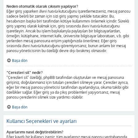
Neden otomatik olarak çıkışım yapılıyor?
Eğer giriş yaparken
Beni hatırla
kutucuğunu işaretlemezseniz, mesaj panosu
sadece belirli bir zaman için sizi giriş yapmış şekilde tutacaktır. Bu,
hesabınızın başka biri tarafından kötüye kullanımını önlemek içindir. Sürekli
giriş yapmış olarak kalmak için, giriş sırasında
Beni hatırla
kutucuğunu
işaretleyin. Ancak bu işlem başkalarıyla paylaşılan bir bilgisayarlardan,
örneğin; kütüphane, internet kafe, üniversite bilgisayar laboratuarı, v.b. gibi
yerlerden mesaj panosuna erişim yaptığınızda önerilmez. Eğer giriş
sırasında
Beni hatırla
kutucuğunu göremiyorsanız, bunun anlamı bir mesaj
panosu yöneticisinin bu özelliği devre dışı bırakmış olmasıdır.
Başa dön
“Çerezleri sil” nedir?
“Çerezleri sil” özelliği, phpBB tarafından oluşturulan ve mesaj panosuna
girişiniz, doğrulanmanız için tutulan çerezleri silmeye yarar. Çerezler ayrıca,
eğer bir mesaj panosu yöneticisi tarafından ayarlandıysa, okuma takibi gibi
özellikler sağlar. Eğer giriş ya da çıkış problemleri yaşıyorsanız, mesaj
panosu çerezlerini silmek size yardımcı olabilir.
Başa dön
Kullanıcı Seçenekleri ve ayarları
Ayarlarımı nasıl değiştirebilirim?
Eğer kayıtlı bir kullanıcı iseniz, tüm ayarlarınız mesaj panosu veritabanında