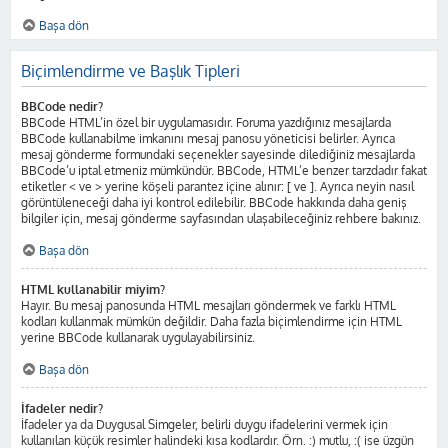
Başa dön
Biçimlendirme ve Başlık Tipleri
BBCode nedir?
BBCode HTML’in özel bir uygulamasıdır. Foruma yazdığınız mesajlarda
BBCode kullanabilme imkanını mesaj panosu yöneticisi belirler. Ayrıca
mesaj gönderme formundaki seçenekler sayesinde dilediğiniz mesajlarda
BBCode’u iptal etmeniz mümkündür. BBCode, HTML’e benzer tarzdadır fakat
etiketler < ve > yerine köşeli parantez içine alınır: [ ve ]. Ayrıca neyin nasıl
görüntüleneceği daha iyi kontrol edilebilir. BBCode hakkında daha geniş
bilgiler için, mesaj gönderme sayfasından ulaşabileceğiniz rehbere bakınız.
Başa dön
HTML kullanabilir miyim?
Hayır. Bu mesaj panosunda HTML mesajları göndermek ve farklı HTML
kodları kullanmak mümkün değildir. Daha fazla biçimlendirme için HTML
yerine BBCode kullanarak uygulayabilirsiniz.
Başa dön
İfadeler nedir?
İfadeler ya da Duygusal Simgeler, belirli duygu ifadelerini vermek için
kullanılan küçük resimler halindeki kısa kodlardır. Örn. :) mutlu, :( ise üzgün