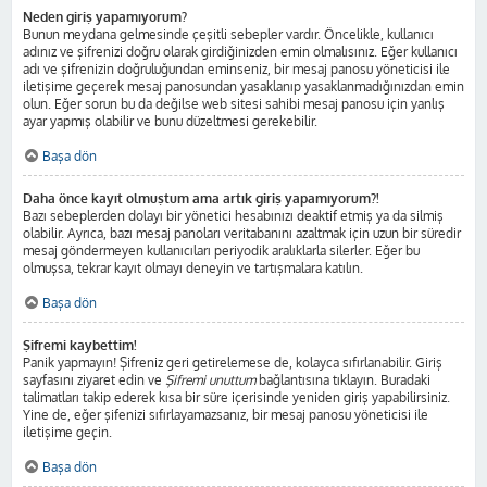
Neden giriş yapamıyorum?
Bunun meydana gelmesinde çeşitli sebepler vardır. Öncelikle, kullanıcı
adınız ve şifrenizi doğru olarak girdiğinizden emin olmalısınız. Eğer kullanıcı
adı ve şifrenizin doğruluğundan eminseniz, bir mesaj panosu yöneticisi ile
iletişime geçerek mesaj panosundan yasaklanıp yasaklanmadığınızdan emin
olun. Eğer sorun bu da değilse web sitesi sahibi mesaj panosu için yanlış
ayar yapmış olabilir ve bunu düzeltmesi gerekebilir.
Başa dön
Daha önce kayıt olmuştum ama artık giriş yapamıyorum?!
Bazı sebeplerden dolayı bir yönetici hesabınızı deaktif etmiş ya da silmiş
olabilir. Ayrıca, bazı mesaj panoları veritabanını azaltmak için uzun bir süredir
mesaj göndermeyen kullanıcıları periyodik aralıklarla silerler. Eğer bu
olmuşsa, tekrar kayıt olmayı deneyin ve tartışmalara katılın.
Başa dön
Şifremi kaybettim!
Panik yapmayın! Şifreniz geri getirelemese de, kolayca sıfırlanabilir. Giriş
sayfasını ziyaret edin ve
Şifremi unuttum
bağlantısına tıklayın. Buradaki
talimatları takip ederek kısa bir süre içerisinde yeniden giriş yapabilirsiniz.
Yine de, eğer şifenizi sıfırlayamazsanız, bir mesaj panosu yöneticisi ile
iletişime geçin.
Başa dön