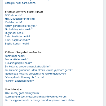
Başlığımı nasıl darbelerim?
Biçimlendirme ve Başlık Tipleri
BBCode nedir?
HTML kullanabilir miyim?
İfadeler nedir?
Resim gönderebilir miyim?
Global duyurular nedir?
Duyurular nedir?
Sabit başlıklar nedir?
Kilitli başlıklar nedir?
Başlık ikonları nedir?
Kullanıcı Seviyeleri ve Grupları
Yöneticiler nedir?
Moderatörler nedir?
Kullanıcı grupları nedir?
Bir kullanıcı grubuna nasıl katılabilirim?
Bir kullanıcı grubunun lideri olmak için ne yapmam gerek?
Neden bazı kullanıcı grupları farklı renkte görünüyor?
“Varsayılan kullanıcı grubu” nedir?
“Takım” bağlantısı nedir?
Özel Mesajlar
Özel mesaj gönderemiyorum!
İstemediğim özel mesajları almaya devam ediyorum!
Bu mesaj panosunda herhangi birinden spam e-posta aldım!