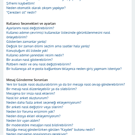
Şifremi kaybettim!
Neden otomatik olarak çıkışım yapılıyor?
“Çerezleri sil” nedir?
Kullanıcı Seçenekleri ve ayarları
Ayarlarımı nasıl değiştirebilirim?
Kullanıcı adımın çevrimiçi kullanıcılar listesinde görüntülenmesini nasıl
önleyebilirim?
Gösterilen zamanlar yanlış!
Değişik bir zaman dilimi seçtim ama saatler hala yanlış!
Konuştuğum dil listede yok!
Kullanıcı adımın yanındaki resim nedir?
Bir avatarı nasıl gösterebilirim?
Rütbem nedir ve onu nasıl değiştirebilirim?
Bir kullanıcıya ait e-posta bağlantısını tıklayınca neden giriş yapmam isteniyor?
Mesaj Gönderme Sorunları
Yeni bir başlık nasıl oluşturabilirim ya da bir mesaja nasıl cevap gönderebilirim?
Bir mesajı nasıl düzenleyebilir ya da silebilirim?
Mesajıma bir imza nasıl eklerim?
Nasıl bir anket oluştururum?
Neden daha fazla anket seçeneği ekleyemiyorum?
Bir anketi nasıl değiştirir veya silerim?
Neden bir foruma erişimim yok?
Neden dosya ekleri ekleyemiyorum?
Neden bir uyarı aldım?
Bir moderatöre mesajları nasıl bildirebilirim?
Başlığa mesaj gönderilirken görülen “Kaydet” butonu nedir?
Neden mesajımın onaylanması gerekiyor?