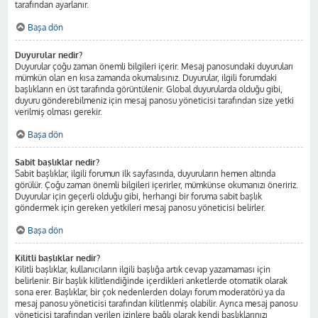
tarafından ayarlanır.
Başa dön
Duyurular nedir?
Duyurular çoğu zaman önemli bilgileri içerir. Mesaj panosundaki duyuruları
mümkün olan en kısa zamanda okumalısınız. Duyurular, ilgili forumdaki
başlıkların en üst tarafında görüntülenir. Global duyurularda olduğu gibi,
duyuru gönderebilmeniz için mesaj panosu yöneticisi tarafından size yetki
verilmiş olması gerekir.
Başa dön
Sabit başlıklar nedir?
Sabit başlıklar, ilgili forumun ilk sayfasında, duyuruların hemen altında
görülür. Çoğu zaman önemli bilgileri içerirler, mümkünse okumanızı öneririz.
Duyurular için geçerli olduğu gibi, herhangi bir foruma sabit başlık
göndermek için gereken yetkileri mesaj panosu yöneticisi belirler.
Başa dön
Kilitli başlıklar nedir?
Kilitli başlıklar, kullanıcıların ilgili başlığa artık cevap yazamaması için
belirlenir. Bir başlık kilitlendiğinde içerdikleri anketlerde otomatik olarak
sona erer. Başlıklar, bir çok nedenlerden dolayı forum moderatörü ya da
mesaj panosu yöneticisi tarafından kilitlenmiş olabilir. Ayrıca mesaj panosu
yöneticisi tarafından verilen izinlere bağlı olarak kendi başlıklarınızı