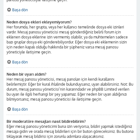
Başa dön
Neden dosya ekleri ekleyemiyorum?
Her forumda, her grupta, veya her kullanıcı temelinde dosya eki izinleri
vardır. Mesaj panosu yöneticisi mesaj gönderdiğiniz belirli forum için
eklenen dosya eklerine izin vermemiş olabilir, ya da muhtemelen sadece
bazı gruplar dosya eki gönderebiliyordur. Eğer dosya eki eklemenin sizin
için neden kapalı olduğu hakkında bir şüpheniz varsa mesaj panosu
yöneticiyle iletişime geçin.
Başa dön
Neden bir uyarı aldım?
Her mesaj panosu yöneticisi, mesaj panoları için kendi kurallarını
belirlemiştir. Eğer bir kural ihlalinde bulunduysanız, uyarı alabilirsiniz. Not: Bu
durum, mesaj panosu yöneticisi’nin kararındadır ve phpBB Limited verilen
bu uyarı ile ilgili herhangi bir şey yapamaz. Eğer neden bir uyarı aldığınızı
bilmiyorsanız, mesaj panosu yöneticisi ile iletişime geçin.
Başa dön
Bir moderatöre mesajları nasıl bildirebilirim?
Eğer mesaj panosu yöneticimi buna izin veriyorsa, bildiri yapmak istediğiniz
mesaja gidin ve orada mesaj bildirileri için bir buton göreceksiniz. Bu butona
tıklayarak mesaj bildirisi için zorunlu adımlara ulaşacaksınız.