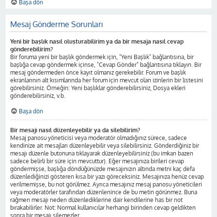
Başa dön
Mesaj Gönderme Sorunları
Yeni bir başlık nasıl oluşturabilirim ya da bir mesaja nasıl cevap
gönderebilirim?
Bir foruma yeni bir başlık göndermek için, "Yeni Başlık" bağlantısına, bir
başlığa cevap göndermek içinse, "Cevap Gönder" bağlantısına tıklayın. Bir
mesaj göndermeden önce kayıt olmanız gerekebilir. Forum ve başlık
ekranlarının alt kısımlarında her forum için mevcut olan izinlerin bir listesini
görebilirsiniz. Örneğin: Yeni başlıklar gönderebilirsiniz, Dosya ekleri
gönderebilirsiniz, v.b.
Başa dön
Bir mesajı nasıl düzenleyebilir ya da silebilirim?
Mesaj panosu yöneticisi veya moderatör olmadığınız sürece, sadece
kendinize ait mesajları düzenleyebilir veya silebilirsiniz. Gönderdiğiniz bir
mesajı düzenle butonuna tıklayarak düzenleyebilirsiniz (bu imkan bazen
sadece belirli bir süre için mevcuttur). Eğer mesajınıza birileri cevap
göndermişse, başlığa döndüğünüzde mesajınızın altında metni kaç defa
düzenlediğinizi gösteren kısa bir yazı göreceksiniz. Mesajınıza henüz cevap
verilmemişse, bu not görülmez. Ayrıca mesajınız mesaj panosu yöneticileri
veya moderatörler tarafından düzenlenince de bu metin görünmez. Buna
rağmen mesajı neden düzenlediklerine dair kendilerine has bir not
bırakabilirler. Not: Normal kullanıcılar herhangi birinden cevap geldikten
sonra bir mesajı silemezler.