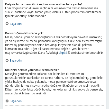
Değişik bir zaman dilimi seçtim ama saatler hala yanlış!
Eğer doğru zaman dilimini seçtiğinize eminseniz ve zaman hala yanlışsa,
sunucu saatinde kayıtlı zaman yanlış olabilir. Lütfen problemin düzeltilmesi
için bir yöneticiyi haberdar edin.
Başa dön
Konuştuğum dil listede yok!
Mesaj panosu yöneticisi konuştuğunuz dili destekleyen paketi kurmamıştır,
ya da hiç kimse bu mesaj panosunu konuştuğunuz dile henüz çevirmemiştir.
Bir mesaj panosu yöneticisine başvurup, ihtiyacınız olan dil paketini
kurmasını rica edin. Eğer dil paketi mevcut değilse, yeni bir çeviri
oluşturmakta özgürsünüz. Daha fazla bilgi
phpBB
® websitesinde bulunabilir.
Başa dön
Kullanıcı adımın yanındaki resim nedir?
Mesajları görüntülerken kullanıcı adı ile birlikte iki tane resim
görüntülenebilir. Bunlardan bir tanesi rütbeniz ile ilişkilendirilmiş; genellikle
yıldız, blok ya da nokta şeklinde; mesaj panosundaki durumunuzu veya
gönderdiğiniz mesaj sayısına göre değişkenlik gösteren bir resim olabilir.
Diğeri ise, çoğunlukla büyük boyda, her kullanıcı için kişisel ya da benzersiz,
avatar olarak bilinen bir resimdir.
Başa dön