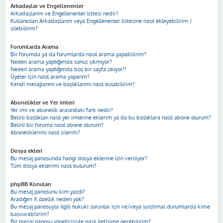
Arkadaşlar ve Engellenenler
Arkadaşlarım ve Engellenenler listesi nedir?
Kullanıcıları Arkadaşlarım veya Engellenenler listesine nasıl ekleyebilirim /
silebilirim?
Forumlarda Arama
Bir forumda ya da forumlarda nasıl arama yapabilirim?
Neden arama yaptığımda sonuç çıkmıyor?
Neden arama yaptığımda boş bir sayfa çıkıyor!?
Üyeler için nasıl arama yaparım?
Kendi mesajlarımı ve başlıklarımı nasıl bulabilirim?
Abonelikler ve Yer imleri
Yer imi ve abonelik arasındaki fark nedir?
Belirli başlıkları nasıl yer imlerine eklerim ya da bu başlıklara nasıl abone olurum?
Belirli bir foruma nasıl abone olurum?
Aboneliklerimi nasıl silerim?
Dosya ekleri
Bu mesaj panosunda hangi dosya eklerine izin veriliyor?
Tüm dosya eklerimi nasıl bulurum?
phpBB Konuları
Bu mesaj panosunu kim yazdı?
Aradığım X özellik neden yok?
Bu mesaj panosuyla ilgili hukuki sorunlar için ve/veya suistimal durumlarda kime
başvurabilirim?
Bir mesaj panosu yöneticisiyle nasıl iletişime geçebilirim?