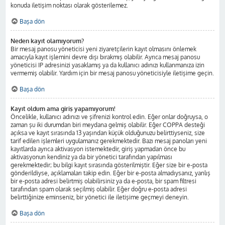
konuda iletişim noktası olarak gösterilemez.
Başa dön
Neden kayıt olamıyorum?
Bir mesaj panosu yöneticisi yeni ziyaretçilerin kayıt olmasını önlemek
amacıyla kayıt işlemini devre dışı bırakmış olabilir. Ayrıca mesaj panosu
yöneticisi IP adresinizi yasaklamış ya da kullanıcı adınızı kullanmanıza izin
vermemiş olabilir. Yardım için bir mesaj panosu yöneticisiyle iletişime geçin.
Başa dön
Kayıt oldum ama giriş yapamıyorum!
Öncelikle, kullanıcı adınızı ve şifrenizi kontrol edin. Eğer onlar doğruysa, o
zaman şu iki durumdan biri meydana gelmiş olabilir. Eğer COPPA desteği
açıksa ve kayıt sırasında 13 yaşından küçük olduğunuzu belirttiyseniz, size
tarif edilen işlemleri uygulamanız gerekmektedir. Bazı mesaj panoları yeni
kayıtlarda ayrıca aktivasyon istemektedir, giriş yapmadan önce bu
aktivasyonun kendiniz ya da bir yönetici tarafından yapılması
gerekmektedir; bu bilgi kayıt sırasında gösterilmiştir. Eğer size bir e-posta
gönderildiyse, açıklamaları takip edin. Eğer bir e-posta almadıysanız, yanlış
bir e-posta adresi belirtmiş olabilirsiniz ya da e-posta, bir spam filtresi
tarafından spam olarak seçilmiş olabilir. Eğer doğru e-posta adresi
belirttiğinize eminseniz, bir yönetici ile iletişime geçmeyi deneyin.
Başa dön