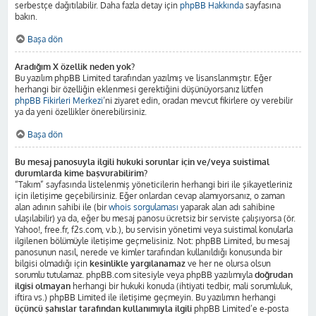
serbestçe dağıtılabilir. Daha fazla detay için
phpBB Hakkında
sayfasına
bakın.
Başa dön
Aradığım X özellik neden yok?
Bu yazılım phpBB Limited tarafından yazılmış ve lisanslanmıştır. Eğer
herhangi bir özelliğin eklenmesi gerektiğini düşünüyorsanız lütfen
phpBB Fikirleri Merkezi
’ni ziyaret edin, oradan mevcut fikirlere oy verebilir
ya da yeni özellikler önerebilirsiniz.
Başa dön
Bu mesaj panosuyla ilgili hukuki sorunlar için ve/veya suistimal
durumlarda kime başvurabilirim?
“Takım” sayfasında listelenmiş yöneticilerin herhangi biri ile şikayetleriniz
için iletişime geçebilirsiniz. Eğer onlardan cevap alamıyorsanız, o zaman
alan adının sahibi ile (bir
whois sorgulaması
yaparak alan adı sahibine
ulaşılabilir) ya da, eğer bu mesaj panosu ücretsiz bir serviste çalışıyorsa (ör.
Yahoo!, free.fr, f2s.com, v.b.), bu servisin yönetimi veya suistimal konularla
ilgilenen bölümüyle iletişime geçmelisiniz. Not: phpBB Limited, bu mesaj
panosunun nasıl, nerede ve kimler tarafından kullanıldığı konusunda bir
bilgisi olmadığı için
kesinlikle yargılanamaz
ve her ne olursa olsun
sorumlu tutulamaz. phpBB.com sitesiyle veya phpBB yazılımıyla
doğrudan
ilgisi olmayan
herhangi bir hukuki konuda (ihtiyati tedbir, mali sorumluluk,
iftira vs.) phpBB Limited ile iletişime geçmeyin. Bu yazılımın herhangi
üçüncü şahıslar tarafından kullanımıyla ilgili
phpBB Limited’e e-posta