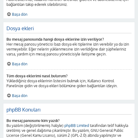
bağlantıları takip ederek silebilirsiniz.
Başa dön
Dosya ekleri
Bu mesaj panosunda hangi dosya eklerine izin veriliyor?
Her mesaj panosu yöneticisi bazı dosya eki tiplerine izin verebilir ya da izin
vermeyebilir. Eğer nelerin yüklenmesine izin verildiğine dair şüpheleriniz
varsa, yardım için mesaj panosu yöneticisiyle iletişime geçin.
Başa dön
Tüm dosya eklerimi nasıl bulurum?
Yüklediğiniz dosya eklerinin listesini bulmak için, Kullanıcı Kontrol
Panelinize gidin ve dosya ekleri bölümüne giden bağlantıları izleyin.
Başa dön
phpBB Konuları
Bu mesaj panosunu kim yazdı?
Bu yazılım (değiştirilmemiş haliyle)
phpBB Limited
tarafından telif hakkıyla
üretilmiş ve genel dağıtıma çıkarılmıştır. Bu yazılım, GNU General Public
License (Genel Kamu Lisansı), sürüm 2 (GPL-2.0) altında yapılmıştır ve