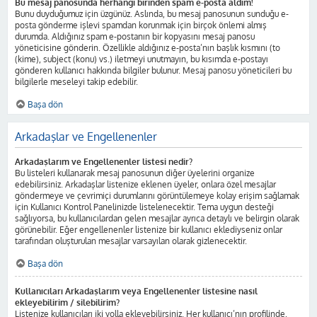
Bu mesaj panosunda herhangi birinden spam e-posta aldım!
Bunu duyduğumuz için üzgünüz. Aslında, bu mesaj panosunun sunduğu e-
posta gönderme işlevi spamdan korunmak için birçok önlemi almış
durumda. Aldığınız spam e-postanın bir kopyasını mesaj panosu
yöneticisine gönderin. Özellikle aldığınız e-posta’nın başlık kısmını (to
(kime), subject (konu) vs.) iletmeyi unutmayın, bu kısımda e-postayı
gönderen kullanıcı hakkında bilgiler bulunur. Mesaj panosu yöneticileri bu
bilgilerle meseleyi takip edebilir.
Başa dön
Arkadaşlar ve Engellenenler
Arkadaşlarım ve Engellenenler listesi nedir?
Bu listeleri kullanarak mesaj panosunun diğer üyelerini organize
edebilirsiniz. Arkadaşlar listenize eklenen üyeler, onlara özel mesajlar
göndermeye ve çevrimiçi durumlarını görüntülemeye kolay erişim sağlamak
için Kullanıcı Kontrol Panelinizde listelenecektir. Tema uygun desteği
sağlıyorsa, bu kullanıcılardan gelen mesajlar ayrıca detaylı ve belirgin olarak
görünebilir. Eğer engellenenler listenize bir kullanıcı eklediyseniz onlar
tarafından oluşturulan mesajlar varsayılan olarak gizlenecektir.
Başa dön
Kullanıcıları Arkadaşlarım veya Engellenenler listesine nasıl
ekleyebilirim / silebilirim?
Listenize kullanıcıları iki yolla ekleyebilirsiniz. Her kullanıcı’nın profilinde,