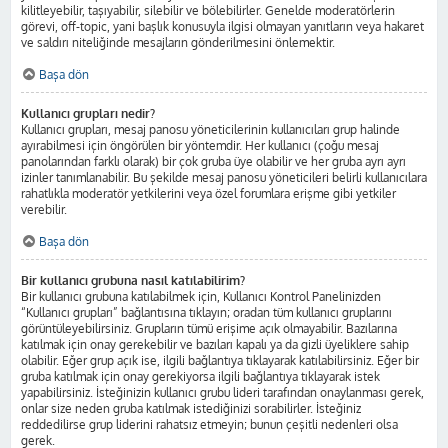
kilitleyebilir, taşıyabilir, silebilir ve bölebilirler. Genelde moderatörlerin
görevi, off-topic, yani başlık konusuyla ilgisi olmayan yanıtların veya hakaret
ve saldırı niteliğinde mesajların gönderilmesini önlemektir.
Başa dön
Kullanıcı grupları nedir?
Kullanıcı grupları, mesaj panosu yöneticilerinin kullanıcıları grup halinde
ayırabilmesi için öngörülen bir yöntemdir. Her kullanıcı (çoğu mesaj
panolarından farklı olarak) bir çok gruba üye olabilir ve her gruba ayrı ayrı
izinler tanımlanabilir. Bu şekilde mesaj panosu yöneticileri belirli kullanıcılara
rahatlıkla moderatör yetkilerini veya özel forumlara erişme gibi yetkiler
verebilir.
Başa dön
Bir kullanıcı grubuna nasıl katılabilirim?
Bir kullanıcı grubuna katılabilmek için, Kullanıcı Kontrol Panelinizden
“Kullanıcı grupları” bağlantısına tıklayın; oradan tüm kullanıcı gruplarını
görüntüleyebilirsiniz. Grupların tümü erişime açık olmayabilir. Bazılarına
katılmak için onay gerekebilir ve bazıları kapalı ya da gizli üyeliklere sahip
olabilir. Eğer grup açık ise, ilgili bağlantıya tıklayarak katılabilirsiniz. Eğer bir
gruba katılmak için onay gerekiyorsa ilgili bağlantıya tıklayarak istek
yapabilirsiniz. İsteğinizin kullanıcı grubu lideri tarafından onaylanması gerek,
onlar size neden gruba katılmak istediğinizi sorabilirler. İsteğiniz
reddedilirse grup liderini rahatsız etmeyin; bunun çeşitli nedenleri olsa
gerek.