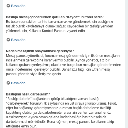
Başa dön
Başlığa mesaj gönderilirken görülen “Kaydet” butonu nedir?
Bu buton sonraki bir tarihte tamamlamak ve göndermek için başlığınızı
taslak olarak kaydetmeye olanak sağlar. Kaydedilen bir taslağı yeniden
yüklemek için, Kullanıcı Kontrol Panelini ziyaret edin.
Başa dön
Neden mesajımın onaylanması gerekiyor?
Mesaj panosu yöneticisi, foruma mesaj göndermek için ilk önce mesajların
incelenmesi gerektiğine karar vermiş olabilir. Ayrıca yönetici, sizi bir
kullanıcı grubuna yerleştirmiş olabilir ve bu grubun mesajları gönderilmeden
önce incelenmesi gerekiyor olabilir. Daha fazla bilgi için lütfen mesaj
panosu yöneticisiyle iletişime geçin.
Başa dön
Başlığımı nasıl darbelerim?
“Başlığı darbele” bağlantısını görüp tıkladığınız zaman, başlığı
“darbeleyerek” forumun ilk sayfasında en üst sıraya çıkarabilirsiniz. Fakat,
eğer bu bağlantıyı göremiyorsanız, o zaman başlık darbeleme özelliği
kapatılmış olabilir ya da darbelemeler arası izin verilen zamana henüz
ulaşılmamıştır. Ayrıca cevap gelene kadar başlığın basit bir şekilde
darbelenmesi mümkündür. Buna rağmen, mesaj panosu kurallarını takip
ettiğinize emin olun.