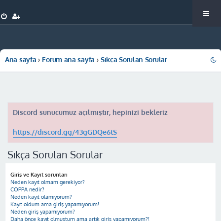
Ana sayfa
Forum ana sayfa
Sıkça Sorulan Sorular
Discord sunucumuz açılmıştır, hepinizi bekleriz
https://discord.gg/43gGDQe6tS
Sıkça Sorulan Sorular
Giriş ve Kayıt sorunları
Neden kayıt olmam gerekiyor?
COPPA nedir?
Neden kayıt olamıyorum?
Kayıt oldum ama giriş yapamıyorum!
Neden giriş yapamıyorum?
Daha önce kayıt olmuştum ama artık giriş yapamıyorum?!