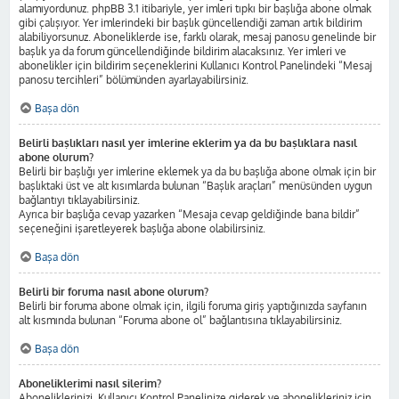
alamıyordunuz. phpBB 3.1 itibariyle, yer imleri tıpkı bir başlığa abone olmak
gibi çalışıyor. Yer imlerindeki bir başlık güncellendiği zaman artık bildirim
alabiliyorsunuz. Aboneliklerde ise, farklı olarak, mesaj panosu genelinde bir
başlık ya da forum güncellendiğinde bildirim alacaksınız. Yer imleri ve
abonelikler için bildirim seçeneklerini Kullanıcı Kontrol Panelindeki “Mesaj
panosu tercihleri” bölümünden ayarlayabilirsiniz.
Başa dön
Belirli başlıkları nasıl yer imlerine eklerim ya da bu başlıklara nasıl
abone olurum?
Belirli bir başlığı yer imlerine eklemek ya da bu başlığa abone olmak için bir
başlıktaki üst ve alt kısımlarda bulunan “Başlık araçları” menüsünden uygun
bağlantıyı tıklayabilirsiniz.
Ayrıca bir başlığa cevap yazarken “Mesaja cevap geldiğinde bana bildir”
seçeneğini işaretleyerek başlığa abone olabilirsiniz.
Başa dön
Belirli bir foruma nasıl abone olurum?
Belirli bir foruma abone olmak için, ilgili foruma giriş yaptığınızda sayfanın
alt kısmında bulunan “Foruma abone ol” bağlantısına tıklayabilirsiniz.
Başa dön
Aboneliklerimi nasıl silerim?
Aboneliklerinizi, Kullanıcı Kontrol Panelinize giderek ve abonelikleriniz için