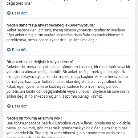
değiştirebilirler.
Başa dön
Neden daha fazla anket seçeneği ekleyemiyorum?
Anket seçenekleri için sınır, mesaj panosu yöneticisi tarafından ayarlanır.
Eğer anketiniz için izin verilen miktardan daha fazla seçenek eklemeniz
gerekiyorsa, mesaj panosu yöneticisi ile iletişime geçin.
Başa dön
Bir anketi nasıl değiştirir veya silerim?
Anketlerde, mesajlar gibi sadece gönderen kullanıcı, bir moderatör veya bir
yönetici tarafından değiştirilebilir. Bir anketi değiştirmek için, başlığın ilk
mesajını tıklayın; ilgili anket daima bu mesaja bağlıdır. Ankete henüz katılan
olmadıysa, hazırlayan kullanıcı tarafından değiştirilebilir veya silinebilir.
Fakat, eğer üyeler ankete katılmışsa, sadece forum ve mesaj panosu
yöneticileri tarafından değiştirilebilir veya silinebilir. Böylece bir süre sonra
şıkları değiştirip anket sonuçlarını saptırma olanağı kalmaz.
Başa dön
Neden bir foruma erişimim yok?
Bazı forumlar sadece belirli kullanıcılara veya kullanıcı gruplarına açık olabilir.
Mesajları okumak, görüntülemek, göndermek ya da diğer işlemler için özel
yetki gerekebilir. Size erişim verilebilmesi için bir moderatör ya da mesaj
panosu yöneticisiyle iletişime geçin.