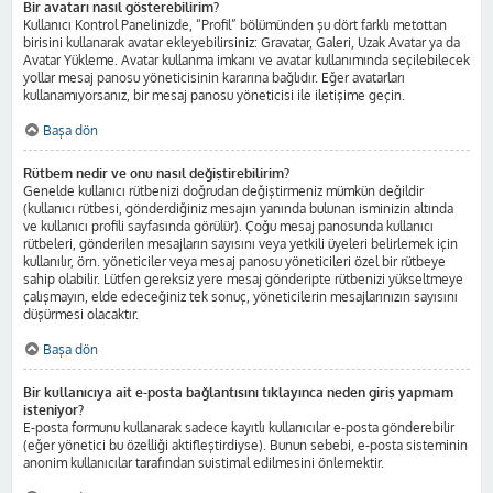
Bir avatarı nasıl gösterebilirim?
Kullanıcı Kontrol Panelinizde, “Profil” bölümünden şu dört farklı metottan
birisini kullanarak avatar ekleyebilirsiniz: Gravatar, Galeri, Uzak Avatar ya da
Avatar Yükleme. Avatar kullanma imkanı ve avatar kullanımında seçilebilecek
yollar mesaj panosu yöneticisinin kararına bağlıdır. Eğer avatarları
kullanamıyorsanız, bir mesaj panosu yöneticisi ile iletişime geçin.
Başa dön
Rütbem nedir ve onu nasıl değiştirebilirim?
Genelde kullanıcı rütbenizi doğrudan değiştirmeniz mümkün değildir
(kullanıcı rütbesi, gönderdiğiniz mesajın yanında bulunan isminizin altında
ve kullanıcı profili sayfasında görülür). Çoğu mesaj panosunda kullanıcı
rütbeleri, gönderilen mesajların sayısını veya yetkili üyeleri belirlemek için
kullanılır, örn. yöneticiler veya mesaj panosu yöneticileri özel bir rütbeye
sahip olabilir. Lütfen gereksiz yere mesaj gönderipte rütbenizi yükseltmeye
çalışmayın, elde edeceğiniz tek sonuç, yöneticilerin mesajlarınızın sayısını
düşürmesi olacaktır.
Başa dön
Bir kullanıcıya ait e-posta bağlantısını tıklayınca neden giriş yapmam
isteniyor?
E-posta formunu kullanarak sadece kayıtlı kullanıcılar e-posta gönderebilir
(eğer yönetici bu özelliği aktifleştirdiyse). Bunun sebebi, e-posta sisteminin
anonim kullanıcılar tarafından suistimal edilmesini önlemektir.