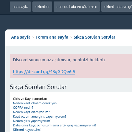
ana sayfa
eklentiler
sunucu hata ve çözümleri
eklenti hata ve ç
Ana sayfa
Forum ana sayfa
Sıkça Sorulan Sorular
Discord sunucumuz açılmıştır, hepinizi bekleriz
https://discord.gg/43gGDQe6tS
Sıkça Sorulan Sorular
Giriş ve Kayıt sorunları
Neden kayıt olmam gerekiyor?
COPPA nedir?
Neden kayıt olamıyorum?
Kayıt oldum ama giriş yapamıyorum!
Neden giriş yapamıyorum?
Daha önce kayıt olmuştum ama artık giriş yapamıyorum?!
Şifremi kaybettim!