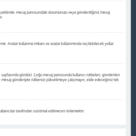
a nokta şeklinde; mesaj panosundaki durumunuzu veya gönderdiğiniz mesaj
r.
kleme. Avatar kullanma imkanı ve avatar kullanımında seçilebilecek yollar
i sayfasında görülür). Çoğu mesaj panosunda kullanıcı rütbeleri, gönderilen
 yere mesaj gönderipte rütbenizi yükseltmeye çalışmayın, elde edeceğiniz tek
llanıcılar tarafından suistimal edilmesini önlemektir.