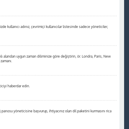
de kullanıcı adınız, çevrimiçi kullanıcılar listesinde sadece yöneticiler,
ılı alandan uygun zaman diliminize göre değiştirin, ör. Londra, Paris, New
m zamanı.
iciyi haberdar edin.
anosu yöneticisine başvurup, ihtiyacınız olan dil paketini kurmasını rica