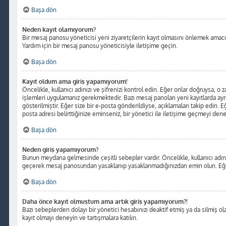
Başa dön
Neden kayıt olamıyorum?
Bir mesaj panosu yöneticisi yeni ziyaretçilerin kayıt olmasını önlemek amacıyl
Yardım için bir mesaj panosu yöneticisiyle iletişime geçin.
Başa dön
Kayıt oldum ama giriş yapamıyorum!
Öncelikle, kullanıcı adınızı ve şifrenizi kontrol edin. Eğer onlar doğruysa, o
işlemleri uygulamanız gerekmektedir. Bazı mesaj panoları yeni kayıtlarda ayr
gösterilmiştir. Eğer size bir e-posta gönderildiyse, açıklamaları takip edin. Eğ
posta adresi belirttiğinize eminseniz, bir yönetici ile iletişime geçmeyi dene
Başa dön
Neden giriş yapamıyorum?
Bunun meydana gelmesinde çeşitli sebepler vardır. Öncelikle, kullanıcı adınız
geçerek mesaj panosundan yasaklanıp yasaklanmadığınızdan emin olun. Eğer s
Başa dön
Daha önce kayıt olmuştum ama artık giriş yapamıyorum?!
Bazı sebeplerden dolayı bir yönetici hesabınızı deaktif etmiş ya da silmiş olab
kayıt olmayı deneyin ve tartışmalara katılın.