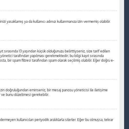
izi yasaklamış ya da kullanıcı adınızı kullanmanıza izin vermemiş olabilir.
t sırasında 13 yaşından küçük olduğunuzu belirttiyseniz, size tarif edilen
önetici tarafından yapılması gerekmektedir; bu bilgi kayıt sırasında
osta, bir spam filtresi tarafından spam olarak seçilmiş olabilir. Eğer doğru e-
nizin doğruluğundan eminseniz, bir mesaj panosu yöneticisi ile iletişime
 ve bunu düzeltmesi gerekebilir.
ermeyen kullanıcıları periyodik aralıklarla silerler. Eğer bu olmuşsa, tekrar