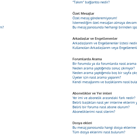
“Takım” bağlantısı nedir?
Özel Mesajlar
Özel mesaj gönderemiyorum!
İstemediğim özel mesajları almaya devam
im?
Bu mesaj panosunda herhangi birinden sp
Arkadaşlar ve Engellenenler
Arkadaşlarım ve Engellenenler listesi nedi
Kullanıcıları Arkadaşlarım veya Engellenenle
Forumlarda Arama
Bir forumda ya da forumlarda nasıl arama 
Neden arama yaptığımda sonuç çıkmıyor?
Neden arama yaptığımda boş bir sayfa çıkı
Üyeler için nasıl arama yaparım?
Kendi mesajlarımı ve başlıklarımı nasıl bul
Abonelikler ve Yer imleri
Yer imi ve abonelik arasındaki fark nedir?
Belirli başlıkları nasıl yer imlerine ekleri
Belirli bir foruma nasıl abone olurum?
Aboneliklerimi nasıl silerim?
Dosya ekleri
Bu mesaj panosunda hangi dosya eklerine iz
Tüm dosya eklerimi nasıl bulurum?