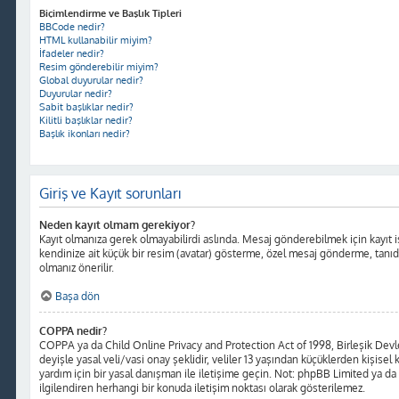
Biçimlendirme ve Başlık Tipleri
BBCode nedir?
HTML kullanabilir miyim?
İfadeler nedir?
Resim gönderebilir miyim?
Global duyurular nedir?
Duyurular nedir?
Sabit başlıklar nedir?
Kilitli başlıklar nedir?
Başlık ikonları nedir?
Giriş ve Kayıt sorunları
Neden kayıt olmam gerekiyor?
Kayıt olmanıza gerek olmayabilirdi aslında. Mesaj gönderebilmek için kayıt iş
kendinize ait küçük bir resim (avatar) gösterme, özel mesaj gönderme, tanıdığı
olmanız önerilir.
Başa dön
COPPA nedir?
COPPA ya da Child Online Privacy and Protection Act of 1998, Birleşik Devlet
deyişle yasal veli/vasi onay şeklidir, veliler 13 yaşından küçüklerden kişisel 
yardım için bir yasal danışman ile iletişime geçin. Not: phpBB Limited ya da
ilgilendiren herhangi bir konuda iletişim noktası olarak gösterilemez.