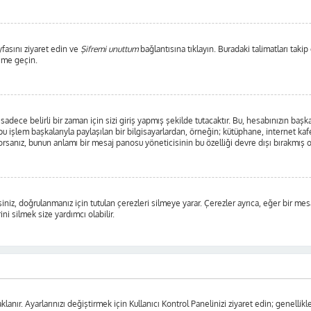
yfasını ziyaret edin ve
Şifremi unuttum
bağlantısına tıklayın. Buradaki talimatları takip
şime geçin.
ece belirli bir zaman için sizi giriş yapmış şekilde tutacaktır. Bu, hesabınızın başka 
 işlem başkalarıyla paylaşılan bir bilgisayarlardan, örneğin; kütüphane, internet kafe
anız, bunun anlamı bir mesaj panosu yöneticisinin bu özelliği devre dışı bırakmış o
iniz, doğrulanmanız için tutulan çerezleri silmeye yarar. Çerezler ayrıca, eğer bir mes
ni silmek size yardımcı olabilir.
lanır. Ayarlarınızı değiştirmek için Kullanıcı Kontrol Panelinizi ziyaret edin; genellikle