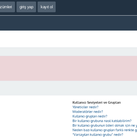
özümleri
giriş yap
kayıt ol
Kullanıcı Seviyeleri ve Grupları
Yöneticiler nedir?
Moderatörler nedir?
Kullanıcı grupları nedir?
Bir kullanıcı grubuna nasıl katılabilirim?
Bir kullanıcı grubunun lideri olmak için n
Neden bazı kullanıcı grupları farklı renkte 
“Varsayılan kullanıcı grubu” nedir?