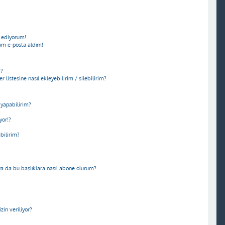
 ediyorum!
am e-posta aldım!
r?
r listesine nasıl ekleyebilirim / silebilirim?
yapabilirim?
yor!?
abilirim?
m ya da bu başlıklara nasıl abone olurum?
in veriliyor?