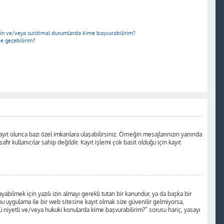
için ve/veya suistimal durumlarda kime başvurabilirim?
me geçebilirim?
yıt olunca bazı özel imkanlara ulaşabilirsiniz. Örneğin mesajlarınızın yanında
r kullanıcılar sahip değildir. Kayıt işlemi çok basit olduğu için kayıt
ilmek için yazılı izin almayı gerekli tutan bir kanundur, ya da başka bir
a bu uygulama ile bir web sitesine kayıt olmak size güvenilir gelmiyorsa,
 niyetli ve/veya hukuki konularda kime başvurabilirim?” sorusu hariç, yasayı