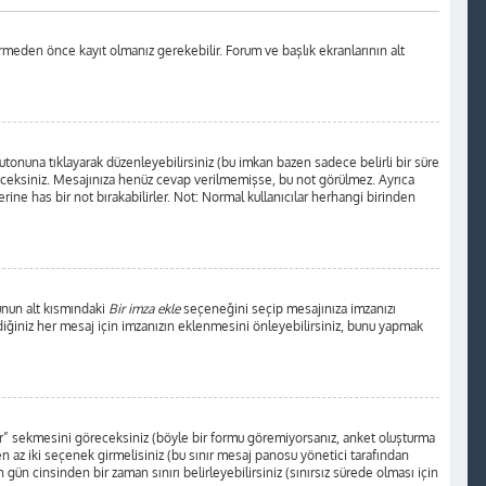
rmeden önce kayıt olmanız gerekebilir. Forum ve başlık ekranlarının alt
tonuna tıklayarak düzenleyebilirsiniz (bu imkan bazen sadece belirli bir süre
receksiniz. Mesajınıza henüz cevap verilmemişse, bu not görülmez. Ayrıca
 has bir not bırakabilirler. Not: Normal kullanıcılar herhangi birinden
unun alt kısmındaki
Bir imza ekle
seçeneğini seçip mesajınıza imzanızı
ediğiniz her mesaj için imzanızın eklenmesini önleyebilirsiniz, bunu yapmak
tur” sekmesini göreceksiniz (böyle bir formu göremiyorsanız, anket oluşturma
en az iki seçenek girmelisiniz (bu sınır mesaj panosu yönetici tarafından
 gün cinsinden bir zaman sınırı belirleyebilirsiniz (sınırsız sürede olması için