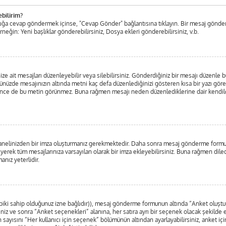
ebilirim?
aşlığa cevap göndermek içinse, "Cevap Gönder" bağlantısına tıklayın. Bir mesaj gönde
Örneğin: Yeni başlıklar gönderebilirsiniz, Dosya ekleri gönderebilirsiniz, v.b.
ait mesajları düzenleyebilir veya silebilirsiniz. Gönderdiğiniz bir mesajı düzenle bu
ünüzde mesajınızın altında metni kaç defa düzenlediğinizi gösteren kısa bir yazı gö
ce de bu metin görünmez. Buna rağmen mesajı neden düzenlediklerine dair kendilerine
l Panelinizden bir imza oluşturmanız gerekmektedir. Daha sonra mesaj gönderme form
eyerek tüm mesajlarınıza varsayılan olarak bir imza ekleyebilirsiniz. Buna rağmen dil
nız yeterlidir.
 tabiki sahip olduğunuz izne bağlıdır)), mesaj gönderme formunun altında “Anket oluş
iniz ve sonra “Anket seçenekleri” alanına, her satıra ayrı bir seçenek olacak şekilde 
 sayısını “Her kullanıcı için seçenek” bölümünün altından ayarlayabilirsiniz, anket için