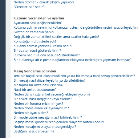
Neden otomatik olarak çıkışım yapılıyor?
“Çerezleri sil” nedir?
Kullanıcı Seçenekleri ve ayarları
Ayarlarımı nasıl değiştirebilirim?
Kullanıcı adımın çevrimiçi kullanıcılar listesinde görüntülenmesini nasıl önleyebilir
Gösterilen zamanlar yanlış!
Değişik bir zaman dilimi seçtim ama saatler hala yanlış!
Konuştuğum dil listede yok!
Kullanıcı adımın yanındaki resim nedir?
Bir avatarı nasıl gösterebilirim?
Rütbem nedir ve onu nasıl değiştirebilirim?
Bir kullanıcıya ait e-posta bağlantısını tıklayınca neden giriş yapmam isteniyor?
Mesaj Gönderme Sorunları
Yeni bir başlık nasıl oluşturabilirim ya da bir mesaja nasıl cevap gönderebilirim?
Bir mesajı nasıl düzenleyebilir ya da silebilirim?
Mesajıma bir imza nasıl eklerim?
Nasıl bir anket oluştururum?
Neden daha fazla anket seçeneği ekleyemiyorum?
Bir anketi nasıl değiştirir veya silerim?
Neden bir foruma erişimim yok?
Neden dosya ekleri ekleyemiyorum?
Neden bir uyarı aldım?
Bir moderatöre mesajları nasıl bildirebilirim?
Başlığa mesaj gönderilirken görülen “Kaydet” butonu nedir?
Neden mesajımın onaylanması gerekiyor?
Başlığımı nasıl darbelerim?