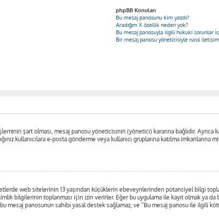
phpBB Konuları
Bu mesaj panosunu kim yazdı?
Aradığım X özellik neden yok?
Bu mesaj panosuyla ilgili hukuki sorunlar 
Bir mesaj panosu yöneticisiyle nasıl iletişi
leminin şart olması, mesaj panosu yöneticisinin (yönetici) kararına bağlıdır. Ayrıca ka
nız kullanıcılara e-posta gönderme veya kullanıcı gruplarına katılma imkanlarına misafi
lerde web sitelerinin 13 yaşından küçüklerin ebeveynlerinden potansiyel bilgi toplayab
kimlik bilgilerinin toplanması için izin verirler. Eğer bu uygulama ile kayıt olmak ya d
 bu mesaj panosunun sahibi yasal destek sağlamaz, ve “Bu mesaj panosu ile ilgili kötü