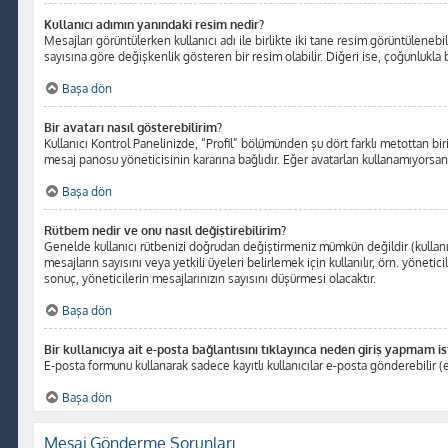
Kullanıcı adımın yanındaki resim nedir?
Mesajları görüntülerken kullanıcı adı ile birlikte iki tane resim görüntüleneb
sayısına göre değişkenlik gösteren bir resim olabilir. Diğeri ise, çoğunlukla b
Başa dön
Bir avatarı nasıl gösterebilirim?
Kullanıcı Kontrol Panelinizde, “Profil” bölümünden şu dört farklı metottan bir
mesaj panosu yöneticisinin kararına bağlıdır. Eğer avatarları kullanamıyorsanı
Başa dön
Rütbem nedir ve onu nasıl değiştirebilirim?
Genelde kullanıcı rütbenizi doğrudan değiştirmeniz mümkün değildir (kullanıc
mesajların sayısını veya yetkili üyeleri belirlemek için kullanılır, örn. yöne
sonuç, yöneticilerin mesajlarınızın sayısını düşürmesi olacaktır.
Başa dön
Bir kullanıcıya ait e-posta bağlantısını tıklayınca neden giriş yapmam i
E-posta formunu kullanarak sadece kayıtlı kullanıcılar e-posta gönderebilir (e
Başa dön
Mesaj Gönderme Sorunları