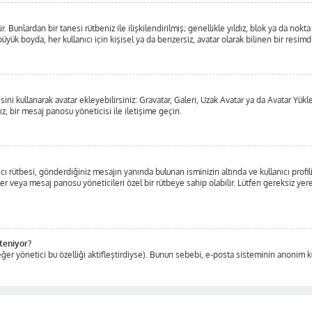
ilir. Bunlardan bir tanesi rütbeniz ile ilişkilendirilmiş; genellikle yıldız, blok ya d
üyük boyda, her kullanıcı için kişisel ya da benzersiz, avatar olarak bilinen bir resimdi
isini kullanarak avatar ekleyebilirsiniz: Gravatar, Galeri, Uzak Avatar ya da Avatar Yü
z, bir mesaj panosu yöneticisi ile iletişime geçin.
ı rütbesi, gönderdiğiniz mesajın yanında bulunan isminizin altında ve kullanıcı profil
ticiler veya mesaj panosu yöneticileri özel bir rütbeye sahip olabilir. Lütfen gereksiz
steniyor?
ğer yönetici bu özelliği aktifleştirdiyse). Bunun sebebi, e-posta sisteminin anonim ku