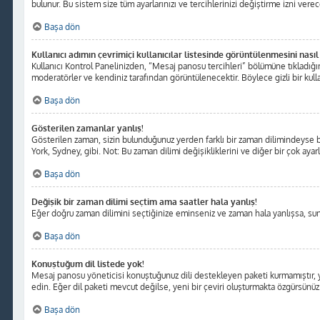
bulunur. Bu sistem size tüm ayarlarınızı ve tercihlerinizi değiştirme izni verece
Başa dön
Kullanıcı adımın çevrimiçi kullanıcılar listesinde görüntülenmesini nasıl
Kullanıcı Kontrol Panelinizden, “Mesaj panosu tercihleri” bölümüne tıkladığı
moderatörler ve kendiniz tarafından görüntülenecektir. Böylece gizli bir kulla
Başa dön
Gösterilen zamanlar yanlış!
Gösterilen zaman, sizin bulunduğunuz yerden farklı bir zaman dilimindeyse bu 
York, Sydney, gibi. Not: Bu zaman dilimi değişikliklerini ve diğer bir çok ayarl
Başa dön
Değişik bir zaman dilimi seçtim ama saatler hala yanlış!
Eğer doğru zaman dilimini seçtiğinize eminseniz ve zaman hala yanlışsa, sunuc
Başa dön
Konuştuğum dil listede yok!
Mesaj panosu yöneticisi konuştuğunuz dili destekleyen paketi kurmamıştır, y
edin. Eğer dil paketi mevcut değilse, yeni bir çeviri oluşturmakta özgürsünüz
Başa dön