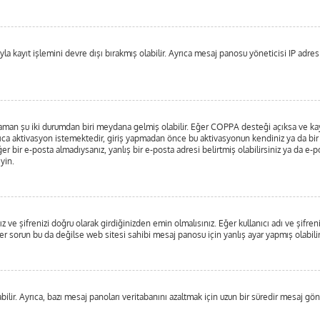
a kayıt işlemini devre dışı bırakmış olabilir. Ayrıca mesaj panosu yöneticisi IP adresin
 zaman şu iki durumdan biri meydana gelmiş olabilir. Eğer COPPA desteği açıksa ve kayı
ıca aktivasyon istemektedir, giriş yapmadan önce bu aktivasyonun kendiniz ya da bir y
er bir e-posta almadıysanız, yanlış bir e-posta adresi belirtmiş olabilirsiniz ya da e-p
yin.
 ve şifrenizi doğru olarak girdiğinizden emin olmalısınız. Eğer kullanıcı adı ve şifre
orun bu da değilse web sitesi sahibi mesaj panosu için yanlış ayar yapmış olabilir
ilir. Ayrıca, bazı mesaj panoları veritabanını azaltmak için uzun bir süredir mesaj gönd