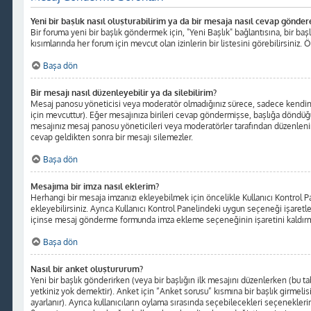
Yeni bir başlık nasıl oluşturabilirim ya da bir mesaja nasıl cevap gönder
Bir foruma yeni bir başlık göndermek için, "Yeni Başlık" bağlantısına, bir b
kısımlarında her forum için mevcut olan izinlerin bir listesini görebilirsiniz. 
Başa dön
Bir mesajı nasıl düzenleyebilir ya da silebilirim?
Mesaj panosu yöneticisi veya moderatör olmadığınız sürece, sadece kendinize 
için mevcuttur). Eğer mesajınıza birileri cevap göndermişse, başlığa döndüğ
mesajınız mesaj panosu yöneticileri veya moderatörler tarafından düzenlenin
cevap geldikten sonra bir mesajı silemezler.
Başa dön
Mesajıma bir imza nasıl eklerim?
Herhangi bir mesaja imzanızı ekleyebilmek için öncelikle Kullanıcı Kontro
ekleyebilirsiniz. Ayrıca Kullanıcı Kontrol Panelindeki uygun seçeneği işaretl
içinse mesaj gönderme formunda imza ekleme seçeneğinin işaretini kaldırma
Başa dön
Nasıl bir anket oluştururum?
Yeni bir başlık gönderirken (veya bir başlığın ilk mesajını düzenlerken (bu
yetkiniz yok demektir). Anket için “Anket sorusu” kısmına bir başlık girmelis
ayarlanır). Ayrıca kullanıcıların oylama sırasında seçebilecekleri seçeneklerin