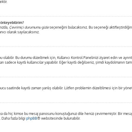
ktir.
 önleyebilirim?
nızda,
Çevrimiçi durumumu gizle
seçeneğini bulacaksınız. Bu seçeneği aktifleştirdiğiniz
nıcı olarak sayılacaksınız.
olabilir. Bu durumu düzeltmek için, Kullanıcı Kontrol Panelinizi ziyaret edin ve ayrınt
arı sadece kayıtlı kullanıcılar yapabilir. Eğer kayıtlı değilseniz, şimdi kaydolmanın ta
u saatinde kayıtlı zaman yanlış olabilir. Lütfen problemin düzeltilmesi için bir yönet
a da hiç kimse bu mesaj panosunu konuştuğunuz dile henüz çevirmemiştir. Bir mesaj p
. Daha fazla bilgi
phpBB
® websitesinde bulunabilir.