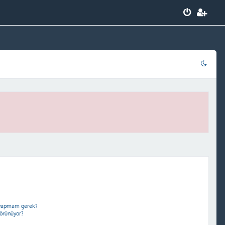
e yapmam gerek?
görünüyor?