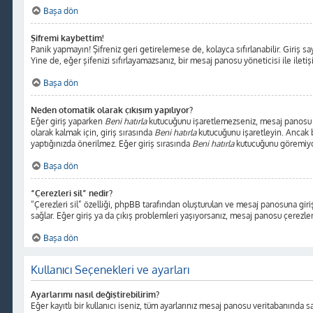
Başa dön
Şifremi kaybettim!
Panik yapmayın! Şifreniz geri getirelemese de, kolayca sıfırlanabilir. Giriş sa
Yine de, eğer şifenizi sıfırlayamazsanız, bir mesaj panosu yöneticisi ile ileti
Başa dön
Neden otomatik olarak çıkışım yapılıyor?
Eğer giriş yaparken
Beni hatırla
kutucuğunu işaretlemezseniz, mesaj panosu sad
olarak kalmak için, giriş sırasında
Beni hatırla
kutucuğunu işaretleyin. Ancak bu
yaptığınızda önerilmez. Eğer giriş sırasında
Beni hatırla
kutucuğunu göremiyors
Başa dön
“Çerezleri sil” nedir?
“Çerezleri sil” özelliği, phpBB tarafından oluşturulan ve mesaj panosuna giriş
sağlar. Eğer giriş ya da çıkış problemleri yaşıyorsanız, mesaj panosu çerezleri
Başa dön
Kullanıcı Seçenekleri ve ayarları
Ayarlarımı nasıl değiştirebilirim?
Eğer kayıtlı bir kullanıcı iseniz, tüm ayarlarınız mesaj panosu veritabanında sak