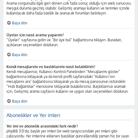
Arama sorgunuzla ilgili geri dönen çok fazla sonuç olduğu için web sunucusu
meşgul duruma geçmiş olabilir. Gelişmiş aramayı kullanın ve terimler içinde
kullanılacak daha fazla özellik ile aranacak forumları belirleyin.
Başa dön
Üyeler için nasıl arama yaparım?
“Üyeler” sayfasına gidin ve “Bir üye bul” bağlantısına tıklayın. Buradan,
açıklanan seçenekleri doldurun.
Başa dön
Kendi mesajlarımı ve başlıklarımı nasıl bulabilirim?
Kendi mesajlarınızı, Kullanıcı Kontrol Panelinden “Mesajlarımı göster”
bağlantısına tıklayarak ya da kendi profil sayfanızdaki “Kullanıcı’nın
mesajlarını ara” bağlantısına tıklayarak ya da mesaj panosunun üstündeki
“Hızlı Bağlantılar” menüsüne tıklayarak bulabilirsiniz. Başlıklarınızı aramak
için, Gelişmiş arama sayfasını kullanın ve uygun olan seçenekleri doldurun.
Başa dön
Abonelikler ve Yer imleri
Yer imi ve abonelik arasındaki fark nedir?
phpBB 3.0’da, başlık yer imleri bir web tarayıcısındaki yer imleri gibi
çalışıyordu. Yer imlerine eklenen başlıklar güncellendiği zaman hiç bir uyarı