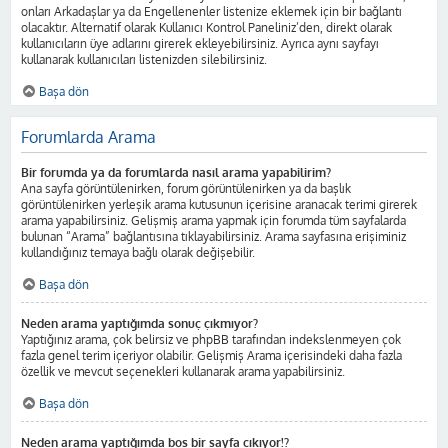
onları Arkadaşlar ya da Engellenenler listenize eklemek için bir bağlantı
olacaktır. Alternatif olarak Kullanıcı Kontrol Paneliniz’den, direkt olarak
kullanıcıların üye adlarını girerek ekleyebilirsiniz. Ayrıca aynı sayfayı
kullanarak kullanıcıları listenizden silebilirsiniz.
Başa dön
Forumlarda Arama
Bir forumda ya da forumlarda nasıl arama yapabilirim?
Ana sayfa görüntülenirken, forum görüntülenirken ya da başlık
görüntülenirken yerleşik arama kutusunun içerisine aranacak terimi girerek
arama yapabilirsiniz. Gelişmiş arama yapmak için forumda tüm sayfalarda
bulunan “Arama” bağlantısına tıklayabilirsiniz. Arama sayfasına erişiminiz
kullandığınız temaya bağlı olarak değişebilir.
Başa dön
Neden arama yaptığımda sonuç çıkmıyor?
Yaptığınız arama, çok belirsiz ve phpBB tarafından indekslenmeyen çok
fazla genel terim içeriyor olabilir. Gelişmiş Arama içerisindeki daha fazla
özellik ve mevcut seçenekleri kullanarak arama yapabilirsiniz.
Başa dön
Neden arama yaptığımda boş bir sayfa çıkıyor!?