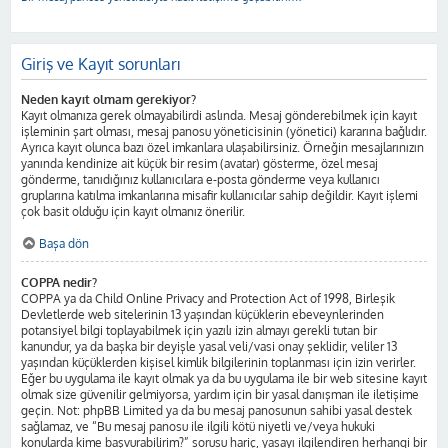
Giriş ve Kayıt sorunları
Neden kayıt olmam gerekiyor?
Kayıt olmanıza gerek olmayabilirdi aslında. Mesaj gönderebilmek için kayıt
işleminin şart olması, mesaj panosu yöneticisinin (yönetici) kararına bağlıdır.
Ayrıca kayıt olunca bazı özel imkanlara ulaşabilirsiniz. Örneğin mesajlarınızın
yanında kendinize ait küçük bir resim (avatar) gösterme, özel mesaj
gönderme, tanıdığınız kullanıcılara e-posta gönderme veya kullanıcı
gruplarına katılma imkanlarına misafir kullanıcılar sahip değildir. Kayıt işlemi
çok basit olduğu için kayıt olmanız önerilir.
Başa dön
COPPA nedir?
COPPA ya da Child Online Privacy and Protection Act of 1998, Birleşik
Devletlerde web sitelerinin 13 yaşından küçüklerin ebeveynlerinden
potansiyel bilgi toplayabilmek için yazılı izin almayı gerekli tutan bir
kanundur, ya da başka bir deyişle yasal veli/vasi onay şeklidir, veliler 13
yaşından küçüklerden kişisel kimlik bilgilerinin toplanması için izin verirler.
Eğer bu uygulama ile kayıt olmak ya da bu uygulama ile bir web sitesine kayıt
olmak size güvenilir gelmiyorsa, yardım için bir yasal danışman ile iletişime
geçin. Not: phpBB Limited ya da bu mesaj panosunun sahibi yasal destek
sağlamaz, ve “Bu mesaj panosu ile ilgili kötü niyetli ve/veya hukuki
konularda kime başvurabilirim?” sorusu hariç, yasayı ilgilendiren herhangi bir