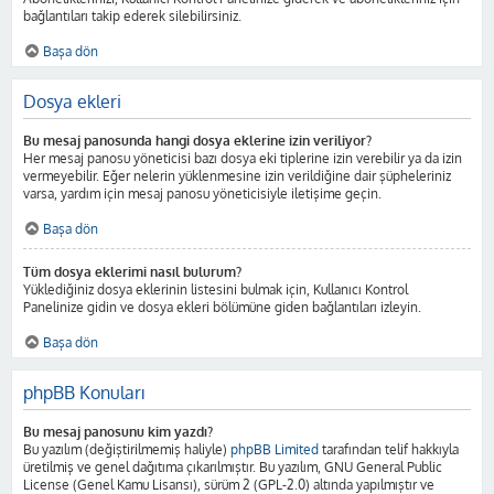
bağlantıları takip ederek silebilirsiniz.
Başa dön
Dosya ekleri
Bu mesaj panosunda hangi dosya eklerine izin veriliyor?
Her mesaj panosu yöneticisi bazı dosya eki tiplerine izin verebilir ya da izin
vermeyebilir. Eğer nelerin yüklenmesine izin verildiğine dair şüpheleriniz
varsa, yardım için mesaj panosu yöneticisiyle iletişime geçin.
Başa dön
Tüm dosya eklerimi nasıl bulurum?
Yüklediğiniz dosya eklerinin listesini bulmak için, Kullanıcı Kontrol
Panelinize gidin ve dosya ekleri bölümüne giden bağlantıları izleyin.
Başa dön
phpBB Konuları
Bu mesaj panosunu kim yazdı?
Bu yazılım (değiştirilmemiş haliyle)
phpBB Limited
tarafından telif hakkıyla
üretilmiş ve genel dağıtıma çıkarılmıştır. Bu yazılım, GNU General Public
License (Genel Kamu Lisansı), sürüm 2 (GPL-2.0) altında yapılmıştır ve