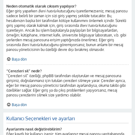
Neden otomatik olarak çıkışım yapılıyor?
Eğer giriş yaparken
Beni hatırla
kutucuğunu işaretlemezseniz, mesaj panosu
sadece belirli bir zaman için sizi giriş yapmış şekilde tutacaktır. Bu,
hesabınızın başka biri tarafından kötüye kullanımını önlemek içindir. Sürekli
giriş yapmış olarak kalmak için, giriş sırasında
Beni hatırla
kutucuğunu
işaretleyin. Ancak bu işlem başkalarıyla paylaşılan bir bilgisayarlardan,
örneğin; kütüphane, internet kafe, üniversite bilgisayar laboratuarı, v.b. gibi
yerlerden mesaj panosuna erişim yaptığınızda önerilmez. Eğer giriş
sırasında
Beni hatırla
kutucuğunu göremiyorsanız, bunun anlamı bir mesaj
panosu yöneticisinin bu özelliği devre dışı bırakmış olmasıdır.
Başa dön
“Çerezleri sil” nedir?
“Çerezleri sil” özelliği, phpBB tarafından oluşturulan ve mesaj panosuna
girişiniz, doğrulanmanız için tutulan çerezleri silmeye yarar. Çerezler ayrıca,
eğer bir mesaj panosu yöneticisi tarafından ayarlandıysa, okuma takibi gibi
özellikler sağlar. Eğer giriş ya da çıkış problemleri yaşıyorsanız, mesaj
panosu çerezlerini silmek size yardımcı olabilir.
Başa dön
Kullanıcı Seçenekleri ve ayarları
Ayarlarımı nasıl değiştirebilirim?
Eğer kayıtlı bir kullanıcı iseniz, tüm ayarlarınız mesaj panosu veritabanında