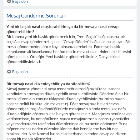
Başa dön
Mesaj Gönderme Sorunları
Yeni bir başlık nasıl oluşturabilirim ya da bir mesaja nasıl cevap
gönderebilirim?
Bir foruma yeni bir başlık göndermek için, "Yeni Başlık" bağlantısına, bir
başlığa cevap göndermek içinse, "Cevap Gönder" bağlantısına tıklayın. Bir
mesaj göndermeden önce kayıt olmanız gerekebilir. Forum ve başlık
ekranlarının alt kısımlarında her forum için mevcut olan izinlerin bir listesini
görebilirsiniz. Örneğin: Yeni başlıklar gönderebilirsiniz, Dosya ekleri
gönderebilirsiniz, v.b.
Başa dön
Bir mesajı nasıl düzenleyebilir ya da silebilirim?
Mesaj panosu yöneticisi veya moderatör olmadığınız sürece, sadece
kendinize ait mesajları düzenleyebilir veya silebilirsiniz. Gönderdiğiniz bir
mesajı düzenle butonuna tıklayarak düzenleyebilirsiniz (bu imkan bazen
sadece belirli bir süre için mevcuttur). Eğer mesajınıza birileri cevap
göndermişse, başlığa döndüğünüzde mesajınızın altında metni kaç defa
düzenlediğinizi gösteren kısa bir yazı göreceksiniz. Mesajınıza henüz cevap
verilmemişse, bu not görülmez. Ayrıca mesajınız mesaj panosu yöneticileri
veya moderatörler tarafından düzenlenince de bu metin görünmez. Buna
rağmen mesajı neden düzenlediklerine dair kendilerine has bir not
bırakabilirler. Not: Normal kullanıcılar herhangi birinden cevap geldikten
sonra bir mesajı silemezler.