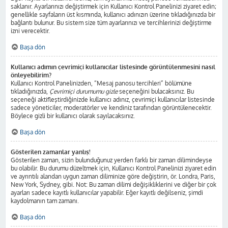
saklanır. Ayarlarınızı değiştirmek için Kullanıcı Kontrol Panelinizi ziyaret edin;
genellikle sayfaların üst kısmında, kullanıcı adınızın üzerine tıkladığınızda bir
bağlantı bulunur. Bu sistem size tüm ayarlarınızı ve tercihlerinizi değiştirme
izni verecektir.
Başa dön
Kullanıcı adımın çevrimiçi kullanıcılar listesinde görüntülenmesini nasıl
önleyebilirim?
Kullanıcı Kontrol Panelinizden, “Mesaj panosu tercihleri” bölümüne
tıkladığınızda,
Çevrimiçi durumumu gizle
seçeneğini bulacaksınız. Bu
seçeneği aktifleştirdiğinizde kullanıcı adınız, çevrimiçi kullanıcılar listesinde
sadece yöneticiler, moderatörler ve kendiniz tarafından görüntülenecektir.
Böylece gizli bir kullanıcı olarak sayılacaksınız.
Başa dön
Gösterilen zamanlar yanlış!
Gösterilen zaman, sizin bulunduğunuz yerden farklı bir zaman dilimindeyse
bu olabilir. Bu durumu düzeltmek için, Kullanıcı Kontrol Panelinizi ziyaret edin
ve ayrıntılı alandan uygun zaman diliminize göre değiştirin, ör. Londra, Paris,
New York, Sydney, gibi. Not: Bu zaman dilimi değişikliklerini ve diğer bir çok
ayarları sadece kayıtlı kullanıcılar yapabilir. Eğer kayıtlı değilseniz, şimdi
kaydolmanın tam zamanı.
Başa dön