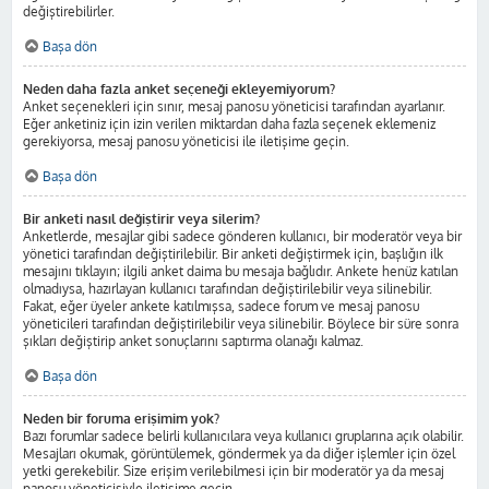
değiştirebilirler.
Başa dön
Neden daha fazla anket seçeneği ekleyemiyorum?
Anket seçenekleri için sınır, mesaj panosu yöneticisi tarafından ayarlanır.
Eğer anketiniz için izin verilen miktardan daha fazla seçenek eklemeniz
gerekiyorsa, mesaj panosu yöneticisi ile iletişime geçin.
Başa dön
Bir anketi nasıl değiştirir veya silerim?
Anketlerde, mesajlar gibi sadece gönderen kullanıcı, bir moderatör veya bir
yönetici tarafından değiştirilebilir. Bir anketi değiştirmek için, başlığın ilk
mesajını tıklayın; ilgili anket daima bu mesaja bağlıdır. Ankete henüz katılan
olmadıysa, hazırlayan kullanıcı tarafından değiştirilebilir veya silinebilir.
Fakat, eğer üyeler ankete katılmışsa, sadece forum ve mesaj panosu
yöneticileri tarafından değiştirilebilir veya silinebilir. Böylece bir süre sonra
şıkları değiştirip anket sonuçlarını saptırma olanağı kalmaz.
Başa dön
Neden bir foruma erişimim yok?
Bazı forumlar sadece belirli kullanıcılara veya kullanıcı gruplarına açık olabilir.
Mesajları okumak, görüntülemek, göndermek ya da diğer işlemler için özel
yetki gerekebilir. Size erişim verilebilmesi için bir moderatör ya da mesaj
panosu yöneticisiyle iletişime geçin.