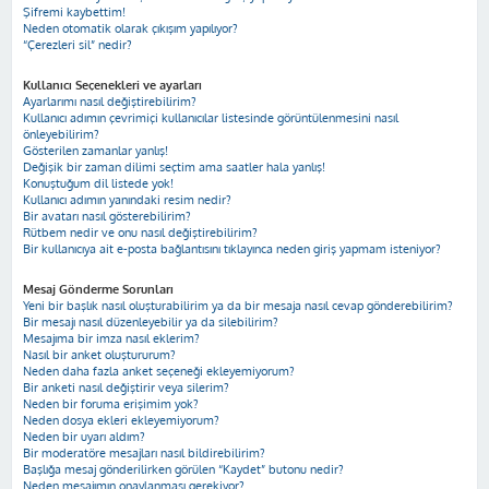
Şifremi kaybettim!
Neden otomatik olarak çıkışım yapılıyor?
“Çerezleri sil” nedir?
Kullanıcı Seçenekleri ve ayarları
Ayarlarımı nasıl değiştirebilirim?
Kullanıcı adımın çevrimiçi kullanıcılar listesinde görüntülenmesini nasıl
önleyebilirim?
Gösterilen zamanlar yanlış!
Değişik bir zaman dilimi seçtim ama saatler hala yanlış!
Konuştuğum dil listede yok!
Kullanıcı adımın yanındaki resim nedir?
Bir avatarı nasıl gösterebilirim?
Rütbem nedir ve onu nasıl değiştirebilirim?
Bir kullanıcıya ait e-posta bağlantısını tıklayınca neden giriş yapmam isteniyor?
Mesaj Gönderme Sorunları
Yeni bir başlık nasıl oluşturabilirim ya da bir mesaja nasıl cevap gönderebilirim?
Bir mesajı nasıl düzenleyebilir ya da silebilirim?
Mesajıma bir imza nasıl eklerim?
Nasıl bir anket oluştururum?
Neden daha fazla anket seçeneği ekleyemiyorum?
Bir anketi nasıl değiştirir veya silerim?
Neden bir foruma erişimim yok?
Neden dosya ekleri ekleyemiyorum?
Neden bir uyarı aldım?
Bir moderatöre mesajları nasıl bildirebilirim?
Başlığa mesaj gönderilirken görülen “Kaydet” butonu nedir?
Neden mesajımın onaylanması gerekiyor?