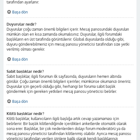
tarafından ayarlanır.
Başa dön
Duyurular nedir?
Duyurular çoğu zaman önemli bilgileri içerir. Mesaj panosundaki duyuruları
mümkün olan en kısa zamanda okumalısınız. Duyurular, ilgili forumdaki
başlıkların en üst tarafında görüntülenir. Global duyurularda olduğu gibi,
duyuru gönderebilmeniz için mesaj panosu yöneticisi tarafından size yetki
verilmiş olması gerekir.
Başa dön
Sabit başlıklar nedir?
Sabit başlıklar, ilgili forumun ilk sayfasında, duyuruların hemen altında
görülür. Çoğu zaman önemli bilgileri içerirler, mümkünse okumanızı öneririz.
Duyurular için geçerli olduğu gibi, herhangi bir foruma sabit başlık
göndermek için gereken yetkileri mesaj panosu yöneticisi belirler.
Başa dön
Kilitli başlıklar nedir?
Kilitli başlıklar, kullanıcıların ilgili başlığa artık cevap yazamaması için
belirlenir. Bir başlık kilitlendiğinde içerdikleri anketlerde otomatik olarak
sona erer. Başlıklar, bir çok nedenlerden dolayı forum moderatörü ya da
mesaj panosu yöneticisi tarafından kilitlenmiş olabilir. Ayrıca mesaj panosu
yöneticisi tarafından verilen izinlere bağlı olarak kendi başlıklarınızı