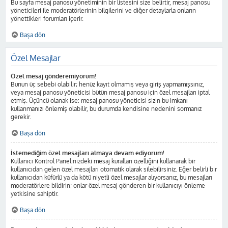
Bu sayfa mesaj panosu yönetiminin bir listesini size belirtir, mesaj panosu
yöneticileri ile moderatörlerinin bilgilerini ve diğer detaylarla onların
yönettikleri forumları içerir.
Başa dön
Özel Mesajlar
Özel mesaj gönderemiyorum!
Bunun üç sebebi olabilir; henüz kayıt olmamış veya giriş yapmamışsınız,
veya mesaj panosu yöneticisi bütün mesaj panosu için özel mesajları iptal
etmiş. Üçüncü olanak ise: mesaj panosu yöneticisi sizin bu imkanı
kullanmanızı önlemiş olabilir, bu durumda kendisine nedenini sormanız
gerekir.
Başa dön
İstemediğim özel mesajları almaya devam ediyorum!
Kullanıcı Kontrol Panelinizdeki mesaj kuralları özelliğini kullanarak bir
kullanıcıdan gelen özel mesajları otomatik olarak silebilirsiniz. Eğer belirli bir
kullanıcıdan küfürlü ya da kötü niyetli özel mesajlar alıyorsanız, bu mesajları
moderatörlere bildirin; onlar özel mesaj gönderen bir kullanıcıyı önleme
yetkisine sahiptir.
Başa dön