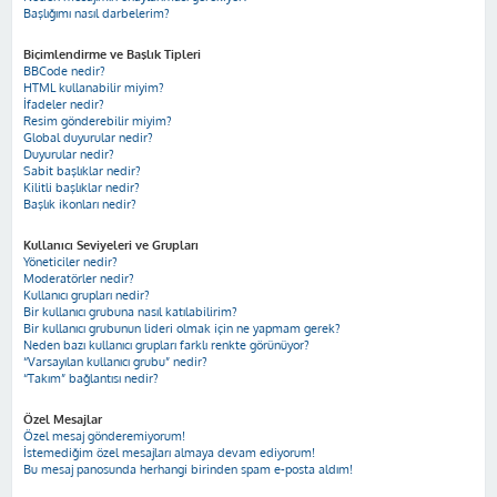
Başlığımı nasıl darbelerim?
Biçimlendirme ve Başlık Tipleri
BBCode nedir?
HTML kullanabilir miyim?
İfadeler nedir?
Resim gönderebilir miyim?
Global duyurular nedir?
Duyurular nedir?
Sabit başlıklar nedir?
Kilitli başlıklar nedir?
Başlık ikonları nedir?
Kullanıcı Seviyeleri ve Grupları
Yöneticiler nedir?
Moderatörler nedir?
Kullanıcı grupları nedir?
Bir kullanıcı grubuna nasıl katılabilirim?
Bir kullanıcı grubunun lideri olmak için ne yapmam gerek?
Neden bazı kullanıcı grupları farklı renkte görünüyor?
“Varsayılan kullanıcı grubu” nedir?
“Takım” bağlantısı nedir?
Özel Mesajlar
Özel mesaj gönderemiyorum!
İstemediğim özel mesajları almaya devam ediyorum!
Bu mesaj panosunda herhangi birinden spam e-posta aldım!