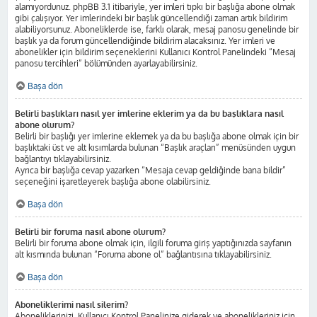
alamıyordunuz. phpBB 3.1 itibariyle, yer imleri tıpkı bir başlığa abone olmak
gibi çalışıyor. Yer imlerindeki bir başlık güncellendiği zaman artık bildirim
alabiliyorsunuz. Aboneliklerde ise, farklı olarak, mesaj panosu genelinde bir
başlık ya da forum güncellendiğinde bildirim alacaksınız. Yer imleri ve
abonelikler için bildirim seçeneklerini Kullanıcı Kontrol Panelindeki “Mesaj
panosu tercihleri” bölümünden ayarlayabilirsiniz.
Başa dön
Belirli başlıkları nasıl yer imlerine eklerim ya da bu başlıklara nasıl
abone olurum?
Belirli bir başlığı yer imlerine eklemek ya da bu başlığa abone olmak için bir
başlıktaki üst ve alt kısımlarda bulunan “Başlık araçları” menüsünden uygun
bağlantıyı tıklayabilirsiniz.
Ayrıca bir başlığa cevap yazarken “Mesaja cevap geldiğinde bana bildir”
seçeneğini işaretleyerek başlığa abone olabilirsiniz.
Başa dön
Belirli bir foruma nasıl abone olurum?
Belirli bir foruma abone olmak için, ilgili foruma giriş yaptığınızda sayfanın
alt kısmında bulunan “Foruma abone ol” bağlantısına tıklayabilirsiniz.
Başa dön
Aboneliklerimi nasıl silerim?
Aboneliklerinizi, Kullanıcı Kontrol Panelinize giderek ve abonelikleriniz için