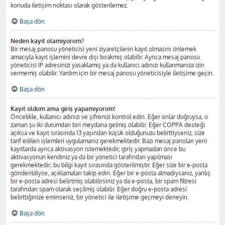
konuda iletişim noktası olarak gösterilemez.
Başa dön
Neden kayıt olamıyorum?
Bir mesaj panosu yöneticisi yeni ziyaretçilerin kayıt olmasını önlemek
amacıyla kayıt işlemini devre dışı bırakmış olabilir. Ayrıca mesaj panosu
yöneticisi IP adresinizi yasaklamış ya da kullanıcı adınızı kullanmanıza izin
vermemiş olabilir. Yardım için bir mesaj panosu yöneticisiyle iletişime geçin.
Başa dön
Kayıt oldum ama giriş yapamıyorum!
Öncelikle, kullanıcı adınızı ve şifrenizi kontrol edin. Eğer onlar doğruysa, o
zaman şu iki durumdan biri meydana gelmiş olabilir. Eğer COPPA desteği
açıksa ve kayıt sırasında 13 yaşından küçük olduğunuzu belirttiyseniz, size
tarif edilen işlemleri uygulamanız gerekmektedir. Bazı mesaj panoları yeni
kayıtlarda ayrıca aktivasyon istemektedir, giriş yapmadan önce bu
aktivasyonun kendiniz ya da bir yönetici tarafından yapılması
gerekmektedir; bu bilgi kayıt sırasında gösterilmiştir. Eğer size bir e-posta
gönderildiyse, açıklamaları takip edin. Eğer bir e-posta almadıysanız, yanlış
bir e-posta adresi belirtmiş olabilirsiniz ya da e-posta, bir spam filtresi
tarafından spam olarak seçilmiş olabilir. Eğer doğru e-posta adresi
belirttiğinize eminseniz, bir yönetici ile iletişime geçmeyi deneyin.
Başa dön