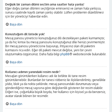
Değişik bir zaman dilimi seçtim ama saatler hala yanlış!
Eğer doğru zaman dilimini seçtiğinize eminseniz ve zaman hala yanlışsa,
sunucu saatinde kayıtlı zaman yanlış olabilir. Lütfen problemin düzeltilmesi
için bir yöneticiyi haberdar edin.
Başa dön
Konuştuğum dil listede yok!
Mesaj panosu yöneticisi konuştuğunuz dili destekleyen paketi kurmamıştır,
ya da hiç kimse bu mesaj panosunu konuştuğunuz dile henüz çevirmemiştir.
Bir mesaj panosu yöneticisine başvurup, ihtiyacınız olan dil paketini
kurmasını rica edin. Eğer dil paketi mevcut değilse, yeni bir çeviri
oluşturmakta özgürsünüz. Daha fazla bilgi
phpBB
® websitesinde bulunabilir.
Başa dön
Kullanıcı adımın yanındaki resim nedir?
Mesajları görüntülerken kullanıcı adı ile birlikte iki tane resim
görüntülenebilir. Bunlardan bir tanesi rütbeniz ile ilişkilendirilmiş; genellikle
yıldız, blok ya da nokta şeklinde; mesaj panosundaki durumunuzu veya
gönderdiğiniz mesaj sayısına göre değişkenlik gösteren bir resim olabilir.
Diğeri ise, çoğunlukla büyük boyda, her kullanıcı için kişisel ya da benzersiz,
avatar olarak bilinen bir resimdir.
Başa dön