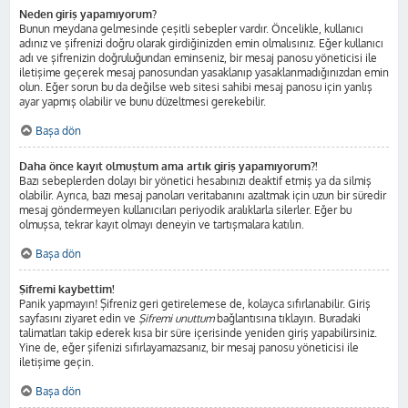
Neden giriş yapamıyorum?
Bunun meydana gelmesinde çeşitli sebepler vardır. Öncelikle, kullanıcı
adınız ve şifrenizi doğru olarak girdiğinizden emin olmalısınız. Eğer kullanıcı
adı ve şifrenizin doğruluğundan eminseniz, bir mesaj panosu yöneticisi ile
iletişime geçerek mesaj panosundan yasaklanıp yasaklanmadığınızdan emin
olun. Eğer sorun bu da değilse web sitesi sahibi mesaj panosu için yanlış
ayar yapmış olabilir ve bunu düzeltmesi gerekebilir.
Başa dön
Daha önce kayıt olmuştum ama artık giriş yapamıyorum?!
Bazı sebeplerden dolayı bir yönetici hesabınızı deaktif etmiş ya da silmiş
olabilir. Ayrıca, bazı mesaj panoları veritabanını azaltmak için uzun bir süredir
mesaj göndermeyen kullanıcıları periyodik aralıklarla silerler. Eğer bu
olmuşsa, tekrar kayıt olmayı deneyin ve tartışmalara katılın.
Başa dön
Şifremi kaybettim!
Panik yapmayın! Şifreniz geri getirelemese de, kolayca sıfırlanabilir. Giriş
sayfasını ziyaret edin ve
Şifremi unuttum
bağlantısına tıklayın. Buradaki
talimatları takip ederek kısa bir süre içerisinde yeniden giriş yapabilirsiniz.
Yine de, eğer şifenizi sıfırlayamazsanız, bir mesaj panosu yöneticisi ile
iletişime geçin.
Başa dön