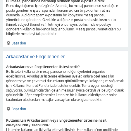
Bu mesaj panosunda herhangi birinden spam e-posta aldım!
Bunu duyduğumuz için üzgünüz. Aslında, bu mesaj panosunun sunduğu e-
posta gönderme işlevi spamdan korunmak için birçok önlemi almış
durumda. Aldığınız spam e-postanın bir kopyasını mesaj panosu
yöneticisine gönderin. Özellikle aldığınız e-posta’nın başlık kısmını (to
(kime), subject (konu) vs.) iletmeyi unutmayın, bu kısımda e-postayı
gönderen kullanıcı hakkında bilgiler bulunur. Mesaj panosu yöneticileri bu
bilgilerle meseleyi takip edebilir.
Başa dön
Arkadaşlar ve Engellenenler
Arkadaşlarım ve Engellenenler listesi nedir?
Bu listeleri kullanarak mesaj panosunun diğer üyelerini organize
edebilirsiniz. Arkadaşlar listenize eklenen üyeler, onlara özel mesajlar
göndermeye ve çevrimiçi durumlarını görüntülemeye kolay erişim sağlamak
için Kullanıcı Kontrol Panelinizde listelenecektir. Tema uygun desteği
sağlıyorsa, bu kullanıcılardan gelen mesajlar ayrıca detaylı ve belirgin olarak
görünebilir. Eğer engellenenler listenize bir kullanıcı eklediyseniz onlar
tarafından oluşturulan mesajlar varsayılan olarak gizlenecektir.
Başa dön
Kullanıcıları Arkadaşlarım veya Engellenenler listesine nasıl
ekleyebilirim / silebilirim?
Listenize kullanıcıları iki yolla ekleyebilirsiniz. Her kullanıcı’nın profilinde,