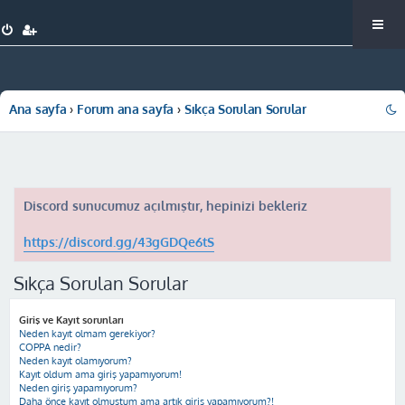
Ana sayfa
Forum ana sayfa
Sıkça Sorulan Sorular
Discord sunucumuz açılmıştır, hepinizi bekleriz
https://discord.gg/43gGDQe6tS
Sıkça Sorulan Sorular
Giriş ve Kayıt sorunları
Neden kayıt olmam gerekiyor?
COPPA nedir?
Neden kayıt olamıyorum?
Kayıt oldum ama giriş yapamıyorum!
Neden giriş yapamıyorum?
Daha önce kayıt olmuştum ama artık giriş yapamıyorum?!