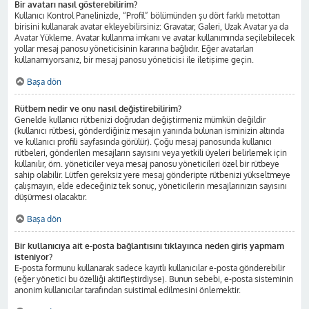
Bir avatarı nasıl gösterebilirim?
Kullanıcı Kontrol Panelinizde, “Profil” bölümünden şu dört farklı metottan
birisini kullanarak avatar ekleyebilirsiniz: Gravatar, Galeri, Uzak Avatar ya da
Avatar Yükleme. Avatar kullanma imkanı ve avatar kullanımında seçilebilecek
yollar mesaj panosu yöneticisinin kararına bağlıdır. Eğer avatarları
kullanamıyorsanız, bir mesaj panosu yöneticisi ile iletişime geçin.
Başa dön
Rütbem nedir ve onu nasıl değiştirebilirim?
Genelde kullanıcı rütbenizi doğrudan değiştirmeniz mümkün değildir
(kullanıcı rütbesi, gönderdiğiniz mesajın yanında bulunan isminizin altında
ve kullanıcı profili sayfasında görülür). Çoğu mesaj panosunda kullanıcı
rütbeleri, gönderilen mesajların sayısını veya yetkili üyeleri belirlemek için
kullanılır, örn. yöneticiler veya mesaj panosu yöneticileri özel bir rütbeye
sahip olabilir. Lütfen gereksiz yere mesaj gönderipte rütbenizi yükseltmeye
çalışmayın, elde edeceğiniz tek sonuç, yöneticilerin mesajlarınızın sayısını
düşürmesi olacaktır.
Başa dön
Bir kullanıcıya ait e-posta bağlantısını tıklayınca neden giriş yapmam
isteniyor?
E-posta formunu kullanarak sadece kayıtlı kullanıcılar e-posta gönderebilir
(eğer yönetici bu özelliği aktifleştirdiyse). Bunun sebebi, e-posta sisteminin
anonim kullanıcılar tarafından suistimal edilmesini önlemektir.