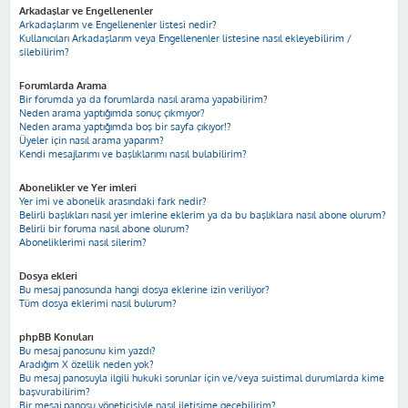
Arkadaşlar ve Engellenenler
Arkadaşlarım ve Engellenenler listesi nedir?
Kullanıcıları Arkadaşlarım veya Engellenenler listesine nasıl ekleyebilirim /
silebilirim?
Forumlarda Arama
Bir forumda ya da forumlarda nasıl arama yapabilirim?
Neden arama yaptığımda sonuç çıkmıyor?
Neden arama yaptığımda boş bir sayfa çıkıyor!?
Üyeler için nasıl arama yaparım?
Kendi mesajlarımı ve başlıklarımı nasıl bulabilirim?
Abonelikler ve Yer imleri
Yer imi ve abonelik arasındaki fark nedir?
Belirli başlıkları nasıl yer imlerine eklerim ya da bu başlıklara nasıl abone olurum?
Belirli bir foruma nasıl abone olurum?
Aboneliklerimi nasıl silerim?
Dosya ekleri
Bu mesaj panosunda hangi dosya eklerine izin veriliyor?
Tüm dosya eklerimi nasıl bulurum?
phpBB Konuları
Bu mesaj panosunu kim yazdı?
Aradığım X özellik neden yok?
Bu mesaj panosuyla ilgili hukuki sorunlar için ve/veya suistimal durumlarda kime
başvurabilirim?
Bir mesaj panosu yöneticisiyle nasıl iletişime geçebilirim?