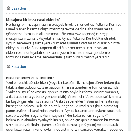
Başa dön
Mesajıma bir imza nasıl eklerim?
Herhangi bir mesaja imzanızı ekleyebilmek için öncelikle Kullanıcı Kontrol
Panelinizden bir imza oluşturmanız gerekmektedir. Daha sonra mesaj
gönderme formunun alt kısmındaki
Bir imza ekle
seçeneğini seçip
mesajınıza imzanızı ekleyebilirsiniz. Ayrıca Kullanıcı Kontrol Panelindeki
uygun seçeneği işaretleyerek tüm mesajlarınıza varsayılan olarak bir imza
ekleyebilirsiniz. Buna rağmen dilediğiniz her mesaj için imzanızın
eklenmesini önleyebilirsiniz, bunu yapmak içinse mesaj gönderme
formunda imza ekleme seçeneğinin işaretini kaldırmanız yeterlidir.
Başa dön
Nasıl bir anket oluştururum?
Yeni bir başlık gönderirken (veya bir başlığın ilk mesajını düzenlerken (bu
tabiki sahip olduğunuz izne bağlıdır)), mesaj gönderme formunun altında
“Anket oluştur” sekmesini göreceksiniz (böyle bir formu göremiyorsanız,
anket oluşturma yetkiniz yok demektir). Anket için “Anket sorusu” kısmına
bir başlık girmelisiniz ve sonra “Anket seçenekleri” alanına, her satıra ayrı
bir seçenek olacak şekilde en az iki seçenek girmelisiniz (bu sınır mesaj
panosu yönetici tarafından ayarlanır). Ayrıca kullanıcıların oylama sırasında
seçebilecekleri seçeneklerin sayısını “Her kullanıcı için seçenek”
bölümünün altından ayarlayabilirsiniz, anket için gün cinsinden bir zaman
sınırı belirleyebilirsiniz (sınırsız sürede olması için 0 yazın) ve son olarak
eğer kullanıcıların kendi oylarını değiştirme izni varsa oy verdikleri seçeneği