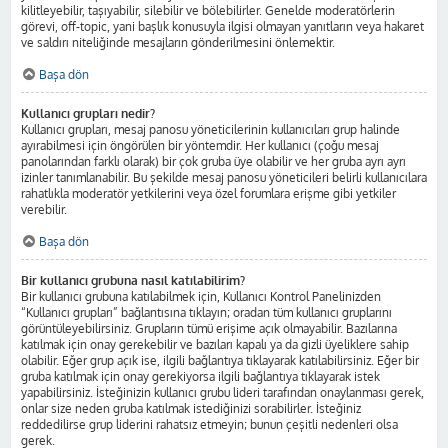
kilitleyebilir, taşıyabilir, silebilir ve bölebilirler. Genelde moderatörlerin
görevi, off-topic, yani başlık konusuyla ilgisi olmayan yanıtların veya hakaret
ve saldırı niteliğinde mesajların gönderilmesini önlemektir.
Başa dön
Kullanıcı grupları nedir?
Kullanıcı grupları, mesaj panosu yöneticilerinin kullanıcıları grup halinde
ayırabilmesi için öngörülen bir yöntemdir. Her kullanıcı (çoğu mesaj
panolarından farklı olarak) bir çok gruba üye olabilir ve her gruba ayrı ayrı
izinler tanımlanabilir. Bu şekilde mesaj panosu yöneticileri belirli kullanıcılara
rahatlıkla moderatör yetkilerini veya özel forumlara erişme gibi yetkiler
verebilir.
Başa dön
Bir kullanıcı grubuna nasıl katılabilirim?
Bir kullanıcı grubuna katılabilmek için, Kullanıcı Kontrol Panelinizden
“Kullanıcı grupları” bağlantısına tıklayın; oradan tüm kullanıcı gruplarını
görüntüleyebilirsiniz. Grupların tümü erişime açık olmayabilir. Bazılarına
katılmak için onay gerekebilir ve bazıları kapalı ya da gizli üyeliklere sahip
olabilir. Eğer grup açık ise, ilgili bağlantıya tıklayarak katılabilirsiniz. Eğer bir
gruba katılmak için onay gerekiyorsa ilgili bağlantıya tıklayarak istek
yapabilirsiniz. İsteğinizin kullanıcı grubu lideri tarafından onaylanması gerek,
onlar size neden gruba katılmak istediğinizi sorabilirler. İsteğiniz
reddedilirse grup liderini rahatsız etmeyin; bunun çeşitli nedenleri olsa
gerek.