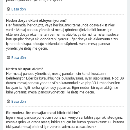
Başa dön
Neden dosya ekleri ekleyemiyorum?
Her forumda, her grupta, veya her kullanıcı temelinde dosya eki izinleri
vardır. Mesaj panosu yöneticisi mesaj gönderdiğiniz belirli forum için
eklenen dosya eklerine izin vermemiş olabilir, ya da muhtemelen sadece
bazı gruplar dosya eki gönderebiliyordur. Eğer dosya eki eklemenin sizin
için neden kapalı olduğu hakkında bir şüpheniz varsa mesaj panosu
yöneticiyle iletişime geçin.
Başa dön
Neden bir uyarı aldım?
Her mesaj panosu yöneticisi, mesaj panoları için kendi kurallarını
belirlemiştir. Eğer bir kural ihlalinde bulunduysanız, uyarı alabilirsiniz. Not: Bu
durum, mesaj panosu yöneticisi’nin kararındadır ve phpBB Limited verilen
bu uyarı ile ilgili herhangi bir şey yapamaz. Eğer neden bir uyarı aldığınızı
bilmiyorsanız, mesaj panosu yöneticisi ile iletişime geçin.
Başa dön
Bir moderatöre mesajları nasıl bildirebilirim?
Eğer mesaj panosu yöneticimi buna izin veriyorsa, bildiri yapmak istediğiniz
mesaja gidin ve orada mesaj bildirileri için bir buton göreceksiniz. Bu butona
tıklayarak mesaj bildirisi için zorunlu adımlara ulaşacaksınız.