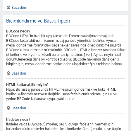
Başa dön
Biçimlendirme ve Başlık Tipleri
BBCode nedir?
BBCode HTML’in özel bir uygulamasıdır. Foruma yazdığınız mesajlarda
BBCode kullanabilme imkanını mesaj panosu yöneticisi belirler. Ayrıca
mesaj gönderme formundaki seçenekler sayesinde dilediğiniz mesajlarda
BBCode’u iptal etmeniz mümkündür. BBCode, HTML’e benzer tarzdadır fakat
etiketler < ve > yerine köşeli parantez içine alınır: [ ve ]. Ayrıca neyin nasıl
görüntüleneceği daha iyi kontrol edilebilir. BBCode hakkında daha geniş
bilgiler için, mesaj gönderme sayfasından ulaşabileceğiniz rehbere bakınız.
Başa dön
HTML kullanabilir miyim?
Hayır. Bu mesaj panosunda HTML mesajları göndermek ve farklı HTML
kodları kullanmak mümkün değildir. Daha fazla biçimlendirme için HTML
yerine BBCode kullanarak uygulayabilirsiniz.
Başa dön
İfadeler nedir?
İfadeler ya da Duygusal Simgeler, belirli duygu ifadelerini vermek için
kullanılan küçük resimler halindeki kısa kodlardır. Örn. :) mutlu, :( ise üzgün