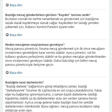
Başa dön
Başlığa mesaj gönderilirken görülen “Kaydet” butonu nedir?
Bu buton sonraki bir tarihte tamamlamak ve göndermek için başlığınızı
taslak olarak kaydetmeye olanak sağlar. Kaydedilen bir taslağı yeniden
yüklemek için, Kullanıcı Kontrol Panelini ziyaret edin.
Başa dön
Neden mesajımın onaylanması gerekiyor?
Mesaj panosu yöneticisi, foruma mesaj göndermek için ilk önce mesajların
incelenmesi gerektiğine karar vermiş olabilir. Ayrıca yönetici, sizi bir
kullanıcı grubuna yerleştirmiş olabilir ve bu grubun mesajları gönderilmeden
önce incelenmesi gerekiyor olabilir. Daha fazla bilgi için lütfen mesaj
panosu yöneticisiyle iletişime geçin.
Başa dön
Başlığımı nasıl darbelerim?
“Başlığı darbele” bağlantısını görüp tıkladığınız zaman, başlığı
“darbeleyerek” forumun ilk sayfasında en üst sıraya çıkarabilirsiniz. Fakat,
eğer bu bağlantıyı göremiyorsanız, o zaman başlık darbeleme özelliği
kapatılmış olabilir ya da darbelemeler arası izin verilen zamana henüz
ulaşılmamıştır. Ayrıca cevap gelene kadar başlığın basit bir şekilde
darbelenmesi mümkündür. Buna rağmen, mesaj panosu kurallarını takip
ettiğinize emin olun.