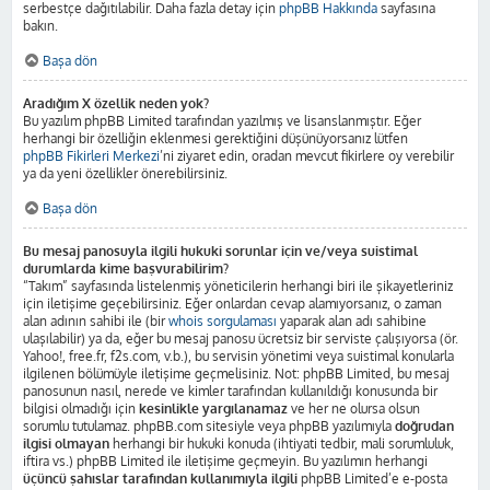
serbestçe dağıtılabilir. Daha fazla detay için
phpBB Hakkında
sayfasına
bakın.
Başa dön
Aradığım X özellik neden yok?
Bu yazılım phpBB Limited tarafından yazılmış ve lisanslanmıştır. Eğer
herhangi bir özelliğin eklenmesi gerektiğini düşünüyorsanız lütfen
phpBB Fikirleri Merkezi
’ni ziyaret edin, oradan mevcut fikirlere oy verebilir
ya da yeni özellikler önerebilirsiniz.
Başa dön
Bu mesaj panosuyla ilgili hukuki sorunlar için ve/veya suistimal
durumlarda kime başvurabilirim?
“Takım” sayfasında listelenmiş yöneticilerin herhangi biri ile şikayetleriniz
için iletişime geçebilirsiniz. Eğer onlardan cevap alamıyorsanız, o zaman
alan adının sahibi ile (bir
whois sorgulaması
yaparak alan adı sahibine
ulaşılabilir) ya da, eğer bu mesaj panosu ücretsiz bir serviste çalışıyorsa (ör.
Yahoo!, free.fr, f2s.com, v.b.), bu servisin yönetimi veya suistimal konularla
ilgilenen bölümüyle iletişime geçmelisiniz. Not: phpBB Limited, bu mesaj
panosunun nasıl, nerede ve kimler tarafından kullanıldığı konusunda bir
bilgisi olmadığı için
kesinlikle yargılanamaz
ve her ne olursa olsun
sorumlu tutulamaz. phpBB.com sitesiyle veya phpBB yazılımıyla
doğrudan
ilgisi olmayan
herhangi bir hukuki konuda (ihtiyati tedbir, mali sorumluluk,
iftira vs.) phpBB Limited ile iletişime geçmeyin. Bu yazılımın herhangi
üçüncü şahıslar tarafından kullanımıyla ilgili
phpBB Limited’e e-posta