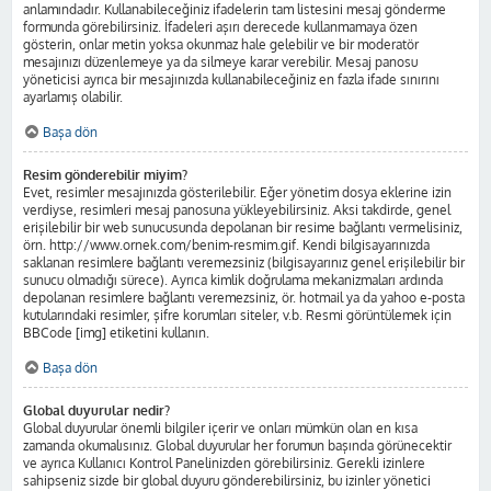
anlamındadır. Kullanabileceğiniz ifadelerin tam listesini mesaj gönderme
formunda görebilirsiniz. İfadeleri aşırı derecede kullanmamaya özen
gösterin, onlar metin yoksa okunmaz hale gelebilir ve bir moderatör
mesajınızı düzenlemeye ya da silmeye karar verebilir. Mesaj panosu
yöneticisi ayrıca bir mesajınızda kullanabileceğiniz en fazla ifade sınırını
ayarlamış olabilir.
Başa dön
Resim gönderebilir miyim?
Evet, resimler mesajınızda gösterilebilir. Eğer yönetim dosya eklerine izin
verdiyse, resimleri mesaj panosuna yükleyebilirsiniz. Aksi takdirde, genel
erişilebilir bir web sunucusunda depolanan bir resime bağlantı vermelisiniz,
örn. http://www.ornek.com/benim-resmim.gif. Kendi bilgisayarınızda
saklanan resimlere bağlantı veremezsiniz (bilgisayarınız genel erişilebilir bir
sunucu olmadığı sürece). Ayrıca kimlik doğrulama mekanizmaları ardında
depolanan resimlere bağlantı veremezsiniz, ör. hotmail ya da yahoo e-posta
kutularındaki resimler, şifre korumları siteler, v.b. Resmi görüntülemek için
BBCode [img] etiketini kullanın.
Başa dön
Global duyurular nedir?
Global duyurular önemli bilgiler içerir ve onları mümkün olan en kısa
zamanda okumalısınız. Global duyurular her forumun başında görünecektir
ve ayrıca Kullanıcı Kontrol Panelinizden görebilirsiniz. Gerekli izinlere
sahipseniz sizde bir global duyuru gönderebilirsiniz, bu izinler yönetici