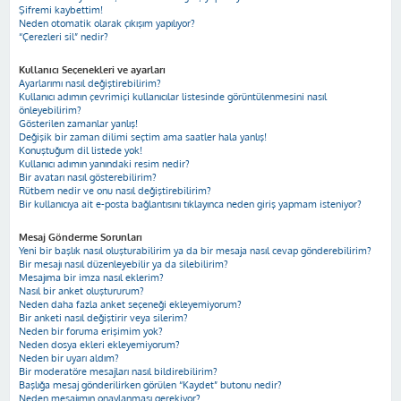
Şifremi kaybettim!
Neden otomatik olarak çıkışım yapılıyor?
“Çerezleri sil” nedir?
Kullanıcı Seçenekleri ve ayarları
Ayarlarımı nasıl değiştirebilirim?
Kullanıcı adımın çevrimiçi kullanıcılar listesinde görüntülenmesini nasıl
önleyebilirim?
Gösterilen zamanlar yanlış!
Değişik bir zaman dilimi seçtim ama saatler hala yanlış!
Konuştuğum dil listede yok!
Kullanıcı adımın yanındaki resim nedir?
Bir avatarı nasıl gösterebilirim?
Rütbem nedir ve onu nasıl değiştirebilirim?
Bir kullanıcıya ait e-posta bağlantısını tıklayınca neden giriş yapmam isteniyor?
Mesaj Gönderme Sorunları
Yeni bir başlık nasıl oluşturabilirim ya da bir mesaja nasıl cevap gönderebilirim?
Bir mesajı nasıl düzenleyebilir ya da silebilirim?
Mesajıma bir imza nasıl eklerim?
Nasıl bir anket oluştururum?
Neden daha fazla anket seçeneği ekleyemiyorum?
Bir anketi nasıl değiştirir veya silerim?
Neden bir foruma erişimim yok?
Neden dosya ekleri ekleyemiyorum?
Neden bir uyarı aldım?
Bir moderatöre mesajları nasıl bildirebilirim?
Başlığa mesaj gönderilirken görülen “Kaydet” butonu nedir?
Neden mesajımın onaylanması gerekiyor?