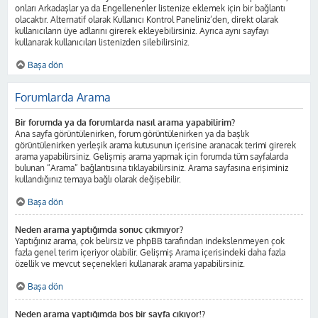
onları Arkadaşlar ya da Engellenenler listenize eklemek için bir bağlantı
olacaktır. Alternatif olarak Kullanıcı Kontrol Paneliniz’den, direkt olarak
kullanıcıların üye adlarını girerek ekleyebilirsiniz. Ayrıca aynı sayfayı
kullanarak kullanıcıları listenizden silebilirsiniz.
Başa dön
Forumlarda Arama
Bir forumda ya da forumlarda nasıl arama yapabilirim?
Ana sayfa görüntülenirken, forum görüntülenirken ya da başlık
görüntülenirken yerleşik arama kutusunun içerisine aranacak terimi girerek
arama yapabilirsiniz. Gelişmiş arama yapmak için forumda tüm sayfalarda
bulunan “Arama” bağlantısına tıklayabilirsiniz. Arama sayfasına erişiminiz
kullandığınız temaya bağlı olarak değişebilir.
Başa dön
Neden arama yaptığımda sonuç çıkmıyor?
Yaptığınız arama, çok belirsiz ve phpBB tarafından indekslenmeyen çok
fazla genel terim içeriyor olabilir. Gelişmiş Arama içerisindeki daha fazla
özellik ve mevcut seçenekleri kullanarak arama yapabilirsiniz.
Başa dön
Neden arama yaptığımda boş bir sayfa çıkıyor!?