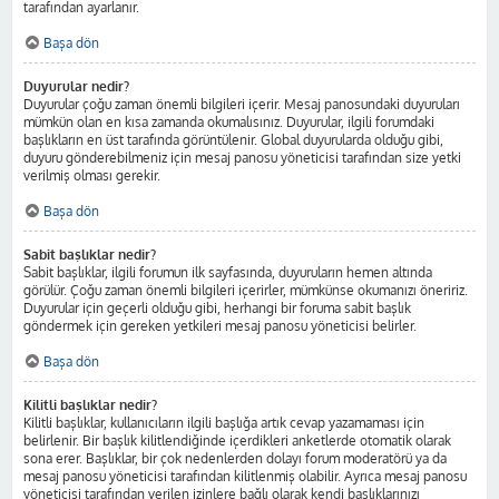
tarafından ayarlanır.
Başa dön
Duyurular nedir?
Duyurular çoğu zaman önemli bilgileri içerir. Mesaj panosundaki duyuruları
mümkün olan en kısa zamanda okumalısınız. Duyurular, ilgili forumdaki
başlıkların en üst tarafında görüntülenir. Global duyurularda olduğu gibi,
duyuru gönderebilmeniz için mesaj panosu yöneticisi tarafından size yetki
verilmiş olması gerekir.
Başa dön
Sabit başlıklar nedir?
Sabit başlıklar, ilgili forumun ilk sayfasında, duyuruların hemen altında
görülür. Çoğu zaman önemli bilgileri içerirler, mümkünse okumanızı öneririz.
Duyurular için geçerli olduğu gibi, herhangi bir foruma sabit başlık
göndermek için gereken yetkileri mesaj panosu yöneticisi belirler.
Başa dön
Kilitli başlıklar nedir?
Kilitli başlıklar, kullanıcıların ilgili başlığa artık cevap yazamaması için
belirlenir. Bir başlık kilitlendiğinde içerdikleri anketlerde otomatik olarak
sona erer. Başlıklar, bir çok nedenlerden dolayı forum moderatörü ya da
mesaj panosu yöneticisi tarafından kilitlenmiş olabilir. Ayrıca mesaj panosu
yöneticisi tarafından verilen izinlere bağlı olarak kendi başlıklarınızı