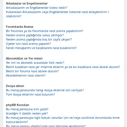
Arkadaşlar ve Engellenenler
Arkadaşlarım ve Engellenenler listesi nedir?
Kullanıcıları Arkadaşlarım veya Engellenenler listesine nasıl ekleyebilirim /
silebilirim?
Forumlarda Arama
Bir forumda ya da forumlarda nasıl arama yapabilirim?
Neden arama yaptığımda sonuç çıkmıyor?
Neden arama yaptığımda boş bir sayfa çıkıyor!?
Üyeler için nasıl arama yaparım?
Kendi mesajlarımı ve başlıklarımı nasıl bulabilirim?
Abonelikler ve Yer imleri
Yer imi ve abonelik arasındaki fark nedir?
Belirli başlıkları nasıl yer imlerine eklerim ya da bu başlıklara nasıl abone olurum?
Belirli bir foruma nasıl abone olurum?
Aboneliklerimi nasıl silerim?
Dosya ekleri
Bu mesaj panosunda hangi dosya eklerine izin veriliyor?
Tüm dosya eklerimi nasıl bulurum?
phpBB Konuları
Bu mesaj panosunu kim yazdı?
Aradığım X özellik neden yok?
Bu mesaj panosuyla ilgili hukuki sorunlar için ve/veya suistimal durumlarda kime
başvurabilirim?
Bir mesaj panosu yöneticisiyle nasıl iletişime geçebilirim?