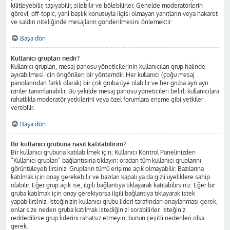
kilitleyebilir, taşıyabilir, silebilir ve bölebilirler. Genelde moderatörlerin
görevi, off-topic, yani başlık konusuyla ilgisi olmayan yanıtların veya hakaret
ve saldırı niteliğinde mesajların gönderilmesini önlemektir.
Başa dön
Kullanıcı grupları nedir?
Kullanıcı grupları, mesaj panosu yöneticilerinin kullanıcıları grup halinde
ayırabilmesi için öngörülen bir yöntemdir. Her kullanıcı (çoğu mesaj
panolarından farklı olarak) bir çok gruba üye olabilir ve her gruba ayrı ayrı
izinler tanımlanabilir. Bu şekilde mesaj panosu yöneticileri belirli kullanıcılara
rahatlıkla moderatör yetkilerini veya özel forumlara erişme gibi yetkiler
verebilir.
Başa dön
Bir kullanıcı grubuna nasıl katılabilirim?
Bir kullanıcı grubuna katılabilmek için, Kullanıcı Kontrol Panelinizden
“Kullanıcı grupları” bağlantısına tıklayın; oradan tüm kullanıcı gruplarını
görüntüleyebilirsiniz. Grupların tümü erişime açık olmayabilir. Bazılarına
katılmak için onay gerekebilir ve bazıları kapalı ya da gizli üyeliklere sahip
olabilir. Eğer grup açık ise, ilgili bağlantıya tıklayarak katılabilirsiniz. Eğer bir
gruba katılmak için onay gerekiyorsa ilgili bağlantıya tıklayarak istek
yapabilirsiniz. İsteğinizin kullanıcı grubu lideri tarafından onaylanması gerek,
onlar size neden gruba katılmak istediğinizi sorabilirler. İsteğiniz
reddedilirse grup liderini rahatsız etmeyin; bunun çeşitli nedenleri olsa
gerek.