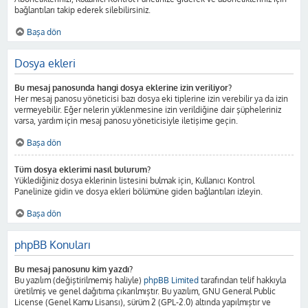
bağlantıları takip ederek silebilirsiniz.
Başa dön
Dosya ekleri
Bu mesaj panosunda hangi dosya eklerine izin veriliyor?
Her mesaj panosu yöneticisi bazı dosya eki tiplerine izin verebilir ya da izin
vermeyebilir. Eğer nelerin yüklenmesine izin verildiğine dair şüpheleriniz
varsa, yardım için mesaj panosu yöneticisiyle iletişime geçin.
Başa dön
Tüm dosya eklerimi nasıl bulurum?
Yüklediğiniz dosya eklerinin listesini bulmak için, Kullanıcı Kontrol
Panelinize gidin ve dosya ekleri bölümüne giden bağlantıları izleyin.
Başa dön
phpBB Konuları
Bu mesaj panosunu kim yazdı?
Bu yazılım (değiştirilmemiş haliyle)
phpBB Limited
tarafından telif hakkıyla
üretilmiş ve genel dağıtıma çıkarılmıştır. Bu yazılım, GNU General Public
License (Genel Kamu Lisansı), sürüm 2 (GPL-2.0) altında yapılmıştır ve