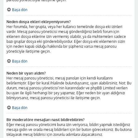
Başa dön
Neden dosya ekleri ekleyemiyorum?
Her forumda, her grupta, veya her kullanıcı temelinde dosya eki izinleri
vardır. Mesaj panosu yöneticisi mesaj gönderdiğiniz belirli forum için
eklenen dosya eklerine izin vermemiş olabilir, ya da muhtemelen sadece
bazı gruplar dosya eki gönderebiliyordur. Eğer dosya eki eklemenin sizin
için neden kapalı olduğu hakkında bir şüpheniz varsa mesaj panosu
yöneticiyle iletişime geçin.
Başa dön
Neden bir uyarı aldım?
Her mesaj panosu yöneticisi, mesaj panoları için kendi kurallarını
belirlemiştir. Eğer bir kural ihlalinde bulunduysanız, uyarı alabilirsiniz. Not: Bu
durum, mesaj panosu yöneticisi’nin kararındadır ve phpBB Limited verilen
bu uyarı ile ilgili herhangi bir şey yapamaz. Eğer neden bir uyarı aldığınızı
bilmiyorsanız, mesaj panosu yöneticisi ile iletişime geçin.
Başa dön
Bir moderatöre mesajları nasıl bildirebilirim?
Eğer mesaj panosu yöneticimi buna izin veriyorsa, bildiri yapmak istediğiniz
mesaja gidin ve orada mesaj bildirileri için bir buton göreceksiniz. Bu butona
tıklayarak mesaj bildirisi için zorunlu adımlara ulaşacaksınız.