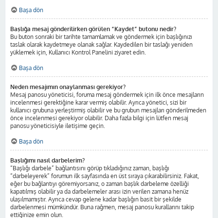
Başa dön
Başlığa mesaj gönderilirken görülen “Kaydet” butonu nedir?
Bu buton sonraki bir tarihte tamamlamak ve göndermek için başlığınızı
taslak olarak kaydetmeye olanak sağlar. Kaydedilen bir taslağı yeniden
yüklemek için, Kullanıcı Kontrol Panelini ziyaret edin.
Başa dön
Neden mesajımın onaylanması gerekiyor?
Mesaj panosu yöneticisi, foruma mesaj göndermek için ilk önce mesajların
incelenmesi gerektiğine karar vermiş olabilir. Ayrıca yönetici, sizi bir
kullanıcı grubuna yerleştirmiş olabilir ve bu grubun mesajları gönderilmeden
önce incelenmesi gerekiyor olabilir. Daha fazla bilgi için lütfen mesaj
panosu yöneticisiyle iletişime geçin.
Başa dön
Başlığımı nasıl darbelerim?
“Başlığı darbele” bağlantısını görüp tıkladığınız zaman, başlığı
“darbeleyerek” forumun ilk sayfasında en üst sıraya çıkarabilirsiniz. Fakat,
eğer bu bağlantıyı göremiyorsanız, o zaman başlık darbeleme özelliği
kapatılmış olabilir ya da darbelemeler arası izin verilen zamana henüz
ulaşılmamıştır. Ayrıca cevap gelene kadar başlığın basit bir şekilde
darbelenmesi mümkündür. Buna rağmen, mesaj panosu kurallarını takip
ettiğinize emin olun.