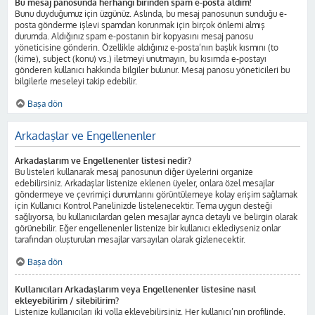
Bu mesaj panosunda herhangi birinden spam e-posta aldım!
Bunu duyduğumuz için üzgünüz. Aslında, bu mesaj panosunun sunduğu e-
posta gönderme işlevi spamdan korunmak için birçok önlemi almış
durumda. Aldığınız spam e-postanın bir kopyasını mesaj panosu
yöneticisine gönderin. Özellikle aldığınız e-posta’nın başlık kısmını (to
(kime), subject (konu) vs.) iletmeyi unutmayın, bu kısımda e-postayı
gönderen kullanıcı hakkında bilgiler bulunur. Mesaj panosu yöneticileri bu
bilgilerle meseleyi takip edebilir.
Başa dön
Arkadaşlar ve Engellenenler
Arkadaşlarım ve Engellenenler listesi nedir?
Bu listeleri kullanarak mesaj panosunun diğer üyelerini organize
edebilirsiniz. Arkadaşlar listenize eklenen üyeler, onlara özel mesajlar
göndermeye ve çevrimiçi durumlarını görüntülemeye kolay erişim sağlamak
için Kullanıcı Kontrol Panelinizde listelenecektir. Tema uygun desteği
sağlıyorsa, bu kullanıcılardan gelen mesajlar ayrıca detaylı ve belirgin olarak
görünebilir. Eğer engellenenler listenize bir kullanıcı eklediyseniz onlar
tarafından oluşturulan mesajlar varsayılan olarak gizlenecektir.
Başa dön
Kullanıcıları Arkadaşlarım veya Engellenenler listesine nasıl
ekleyebilirim / silebilirim?
Listenize kullanıcıları iki yolla ekleyebilirsiniz. Her kullanıcı’nın profilinde,