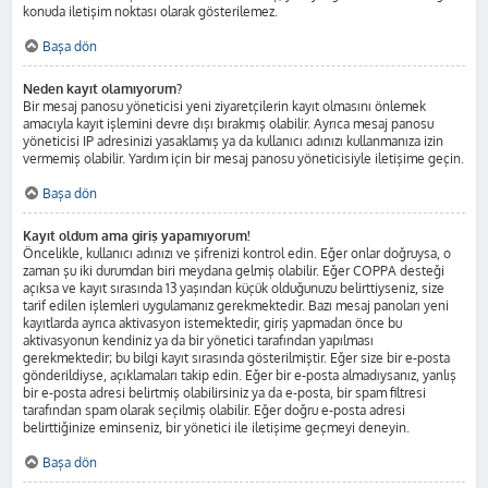
konuda iletişim noktası olarak gösterilemez.
Başa dön
Neden kayıt olamıyorum?
Bir mesaj panosu yöneticisi yeni ziyaretçilerin kayıt olmasını önlemek
amacıyla kayıt işlemini devre dışı bırakmış olabilir. Ayrıca mesaj panosu
yöneticisi IP adresinizi yasaklamış ya da kullanıcı adınızı kullanmanıza izin
vermemiş olabilir. Yardım için bir mesaj panosu yöneticisiyle iletişime geçin.
Başa dön
Kayıt oldum ama giriş yapamıyorum!
Öncelikle, kullanıcı adınızı ve şifrenizi kontrol edin. Eğer onlar doğruysa, o
zaman şu iki durumdan biri meydana gelmiş olabilir. Eğer COPPA desteği
açıksa ve kayıt sırasında 13 yaşından küçük olduğunuzu belirttiyseniz, size
tarif edilen işlemleri uygulamanız gerekmektedir. Bazı mesaj panoları yeni
kayıtlarda ayrıca aktivasyon istemektedir, giriş yapmadan önce bu
aktivasyonun kendiniz ya da bir yönetici tarafından yapılması
gerekmektedir; bu bilgi kayıt sırasında gösterilmiştir. Eğer size bir e-posta
gönderildiyse, açıklamaları takip edin. Eğer bir e-posta almadıysanız, yanlış
bir e-posta adresi belirtmiş olabilirsiniz ya da e-posta, bir spam filtresi
tarafından spam olarak seçilmiş olabilir. Eğer doğru e-posta adresi
belirttiğinize eminseniz, bir yönetici ile iletişime geçmeyi deneyin.
Başa dön