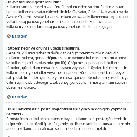
Bir avatarı nasıl gösterebilirim?
Kullanıcı Kontrol Panelinizde, “Profil” bölümünden şu dört farklı metottan
birisini kullanarak avatar ekleyebilirsiniz: Gravatar, Galeri, Uzak Avatar ya da
Avatar Yükleme. Avatar kullanma imkanı ve avatar kullanımında seçilebilecek
yollar mesaj panosu yöneticisinin kararına bağlıdır. Eğer avatarları
kullanamıyorsanız, bir mesaj panosu yöneticisi ile iletişime geçin.
Başa dön
Rütbem nedir ve onu nasıl değiştirebilirim?
Genelde kullanıcı rütbenizi doğrudan değiştirmeniz mümkün değildir
(kullanıcı rütbesi, gönderdiğiniz mesajın yanında bulunan isminizin altında
ve kullanıcı profili sayfasında görülür). Çoğu mesaj panosunda kullanıcı
rütbeleri, gönderilen mesajların sayısını veya yetkili üyeleri belirlemek için
kullanılır, örn. yöneticiler veya mesaj panosu yöneticileri özel bir rütbeye
sahip olabilir. Lütfen gereksiz yere mesaj gönderipte rütbenizi yükseltmeye
çalışmayın, elde edeceğiniz tek sonuç, yöneticilerin mesajlarınızın sayısını
düşürmesi olacaktır.
Başa dön
Bir kullanıcıya ait e-posta bağlantısını tıklayınca neden giriş yapmam
isteniyor?
E-posta formunu kullanarak sadece kayıtlı kullanıcılar e-posta gönderebilir
(eğer yönetici bu özelliği aktifleştirdiyse). Bunun sebebi, e-posta sisteminin
anonim kullanıcılar tarafından suistimal edilmesini önlemektir.