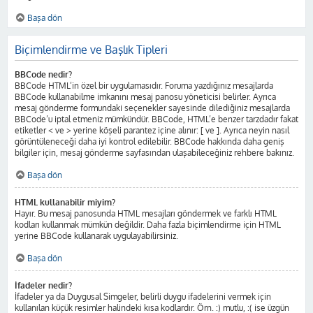
Başa dön
Biçimlendirme ve Başlık Tipleri
BBCode nedir?
BBCode HTML’in özel bir uygulamasıdır. Foruma yazdığınız mesajlarda
BBCode kullanabilme imkanını mesaj panosu yöneticisi belirler. Ayrıca
mesaj gönderme formundaki seçenekler sayesinde dilediğiniz mesajlarda
BBCode’u iptal etmeniz mümkündür. BBCode, HTML’e benzer tarzdadır fakat
etiketler < ve > yerine köşeli parantez içine alınır: [ ve ]. Ayrıca neyin nasıl
görüntüleneceği daha iyi kontrol edilebilir. BBCode hakkında daha geniş
bilgiler için, mesaj gönderme sayfasından ulaşabileceğiniz rehbere bakınız.
Başa dön
HTML kullanabilir miyim?
Hayır. Bu mesaj panosunda HTML mesajları göndermek ve farklı HTML
kodları kullanmak mümkün değildir. Daha fazla biçimlendirme için HTML
yerine BBCode kullanarak uygulayabilirsiniz.
Başa dön
İfadeler nedir?
İfadeler ya da Duygusal Simgeler, belirli duygu ifadelerini vermek için
kullanılan küçük resimler halindeki kısa kodlardır. Örn. :) mutlu, :( ise üzgün