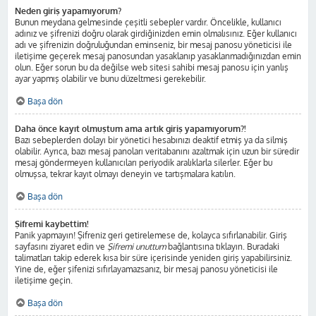
Neden giriş yapamıyorum?
Bunun meydana gelmesinde çeşitli sebepler vardır. Öncelikle, kullanıcı
adınız ve şifrenizi doğru olarak girdiğinizden emin olmalısınız. Eğer kullanıcı
adı ve şifrenizin doğruluğundan eminseniz, bir mesaj panosu yöneticisi ile
iletişime geçerek mesaj panosundan yasaklanıp yasaklanmadığınızdan emin
olun. Eğer sorun bu da değilse web sitesi sahibi mesaj panosu için yanlış
ayar yapmış olabilir ve bunu düzeltmesi gerekebilir.
Başa dön
Daha önce kayıt olmuştum ama artık giriş yapamıyorum?!
Bazı sebeplerden dolayı bir yönetici hesabınızı deaktif etmiş ya da silmiş
olabilir. Ayrıca, bazı mesaj panoları veritabanını azaltmak için uzun bir süredir
mesaj göndermeyen kullanıcıları periyodik aralıklarla silerler. Eğer bu
olmuşsa, tekrar kayıt olmayı deneyin ve tartışmalara katılın.
Başa dön
Şifremi kaybettim!
Panik yapmayın! Şifreniz geri getirelemese de, kolayca sıfırlanabilir. Giriş
sayfasını ziyaret edin ve
Şifremi unuttum
bağlantısına tıklayın. Buradaki
talimatları takip ederek kısa bir süre içerisinde yeniden giriş yapabilirsiniz.
Yine de, eğer şifenizi sıfırlayamazsanız, bir mesaj panosu yöneticisi ile
iletişime geçin.
Başa dön