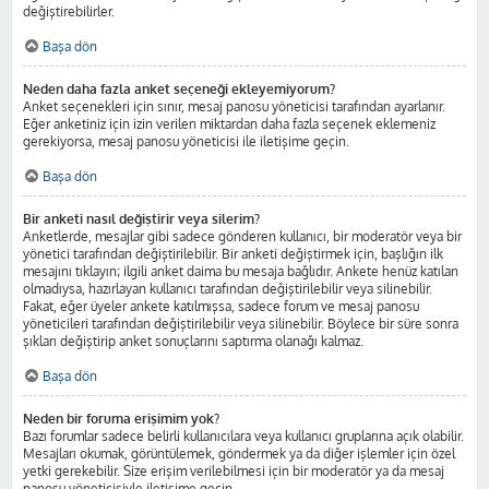
değiştirebilirler.
Başa dön
Neden daha fazla anket seçeneği ekleyemiyorum?
Anket seçenekleri için sınır, mesaj panosu yöneticisi tarafından ayarlanır.
Eğer anketiniz için izin verilen miktardan daha fazla seçenek eklemeniz
gerekiyorsa, mesaj panosu yöneticisi ile iletişime geçin.
Başa dön
Bir anketi nasıl değiştirir veya silerim?
Anketlerde, mesajlar gibi sadece gönderen kullanıcı, bir moderatör veya bir
yönetici tarafından değiştirilebilir. Bir anketi değiştirmek için, başlığın ilk
mesajını tıklayın; ilgili anket daima bu mesaja bağlıdır. Ankete henüz katılan
olmadıysa, hazırlayan kullanıcı tarafından değiştirilebilir veya silinebilir.
Fakat, eğer üyeler ankete katılmışsa, sadece forum ve mesaj panosu
yöneticileri tarafından değiştirilebilir veya silinebilir. Böylece bir süre sonra
şıkları değiştirip anket sonuçlarını saptırma olanağı kalmaz.
Başa dön
Neden bir foruma erişimim yok?
Bazı forumlar sadece belirli kullanıcılara veya kullanıcı gruplarına açık olabilir.
Mesajları okumak, görüntülemek, göndermek ya da diğer işlemler için özel
yetki gerekebilir. Size erişim verilebilmesi için bir moderatör ya da mesaj
panosu yöneticisiyle iletişime geçin.