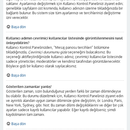
saklanır. Ayarlarınızı değiştirmek için Kullanıcı Kontrol Panelinizi ziyaret edin;
genellikle sayfaların üst kısmında, kullanıcı adınızın üzerine tıkladığınızda bir
bağlantı bulunur. Bu sistem size tüm ayarlarınızı ve tercihlerinizi değiştirme
izni verecektir.
Başa dön
Kullanıcı adımın çevrimiçi kullanıcılar listesinde görüntülenmesini nasıl
önleyebilirim?
Kullanıcı Kontrol Panelinizden, “Mesaj panosu tercihleri” bölümüne
tıkladığınızda,
Çevrimiçi durumumu gizle
seçeneğini bulacaksınız. Bu
seçeneği aktifleştirdiğinizde kullanıcı adınız, çevrimiçi kullanıcılar listesinde
sadece yöneticiler, moderatörler ve kendiniz tarafından görüntülenecektir.
Böylece gizli bir kullanıcı olarak sayılacaksınız.
Başa dön
Gösterilen zamanlar yanlış!
Gösterilen zaman, sizin bulunduğunuz yerden farklı bir zaman dilimindeyse
bu olabilir. Bu durumu düzeltmek için, Kullanıcı Kontrol Panelinizi ziyaret edin
ve ayrıntılı alandan uygun zaman diliminize göre değiştirin, ör. Londra, Paris,
New York, Sydney, gibi. Not: Bu zaman dilimi değişikliklerini ve diğer bir çok
ayarları sadece kayıtlı kullanıcılar yapabilir. Eğer kayıtlı değilseniz, şimdi
kaydolmanın tam zamanı.
Başa dön