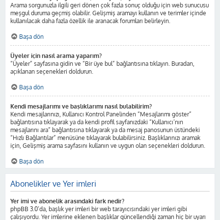
Arama sorgunuzla ilgili geri dönen çok fazla sonuç olduğu için web sunucusu
meşgul duruma geçmiş olabilir. Gelişmiş aramayı kullanın ve terimler içinde
kullanılacak daha fazla özellik ile aranacak forumları belirleyin.
Başa dön
Üyeler için nasıl arama yaparım?
“Üyeler” sayfasına gidin ve “Bir üye bul” bağlantısına tıklayın. Buradan,
açıklanan seçenekleri doldurun.
Başa dön
Kendi mesajlarımı ve başlıklarımı nasıl bulabilirim?
Kendi mesajlarınızı, Kullanıcı Kontrol Panelinden “Mesajlarımı göster”
bağlantısına tıklayarak ya da kendi profil sayfanızdaki “Kullanıcı’nın
mesajlarını ara” bağlantısına tıklayarak ya da mesaj panosunun üstündeki
“Hızlı Bağlantılar” menüsüne tıklayarak bulabilirsiniz. Başlıklarınızı aramak
için, Gelişmiş arama sayfasını kullanın ve uygun olan seçenekleri doldurun.
Başa dön
Abonelikler ve Yer imleri
Yer imi ve abonelik arasındaki fark nedir?
phpBB 3.0’da, başlık yer imleri bir web tarayıcısındaki yer imleri gibi
çalışıyordu. Yer imlerine eklenen başlıklar güncellendiği zaman hiç bir uyarı