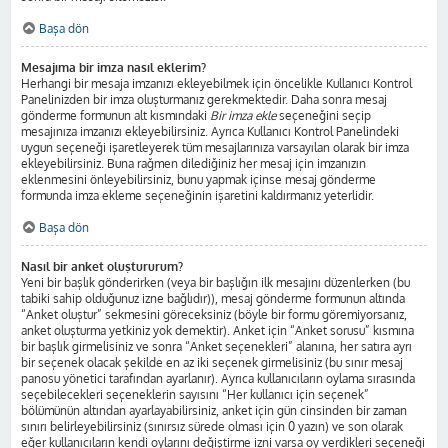
Başa dön
Mesajıma bir imza nasıl eklerim?
Herhangi bir mesaja imzanızı ekleyebilmek için öncelikle Kullanıcı Kontrol
Panelinizden bir imza oluşturmanız gerekmektedir. Daha sonra mesaj
gönderme formunun alt kısmındaki
Bir imza ekle
seçeneğini seçip
mesajınıza imzanızı ekleyebilirsiniz. Ayrıca Kullanıcı Kontrol Panelindeki
uygun seçeneği işaretleyerek tüm mesajlarınıza varsayılan olarak bir imza
ekleyebilirsiniz. Buna rağmen dilediğiniz her mesaj için imzanızın
eklenmesini önleyebilirsiniz, bunu yapmak içinse mesaj gönderme
formunda imza ekleme seçeneğinin işaretini kaldırmanız yeterlidir.
Başa dön
Nasıl bir anket oluştururum?
Yeni bir başlık gönderirken (veya bir başlığın ilk mesajını düzenlerken (bu
tabiki sahip olduğunuz izne bağlıdır)), mesaj gönderme formunun altında
“Anket oluştur” sekmesini göreceksiniz (böyle bir formu göremiyorsanız,
anket oluşturma yetkiniz yok demektir). Anket için “Anket sorusu” kısmına
bir başlık girmelisiniz ve sonra “Anket seçenekleri” alanına, her satıra ayrı
bir seçenek olacak şekilde en az iki seçenek girmelisiniz (bu sınır mesaj
panosu yönetici tarafından ayarlanır). Ayrıca kullanıcıların oylama sırasında
seçebilecekleri seçeneklerin sayısını “Her kullanıcı için seçenek”
bölümünün altından ayarlayabilirsiniz, anket için gün cinsinden bir zaman
sınırı belirleyebilirsiniz (sınırsız sürede olması için 0 yazın) ve son olarak
eğer kullanıcıların kendi oylarını değiştirme izni varsa oy verdikleri seçeneği