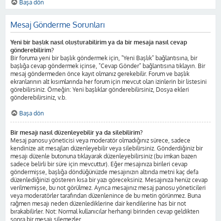
Başa dön
Mesaj Gönderme Sorunları
Yeni bir başlık nasıl oluşturabilirim ya da bir mesaja nasıl cevap
gönderebilirim?
Bir foruma yeni bir başlık göndermek için, "Yeni Başlık" bağlantısına, bir
başlığa cevap göndermek içinse, "Cevap Gönder" bağlantısına tıklayın. Bir
mesaj göndermeden önce kayıt olmanız gerekebilir. Forum ve başlık
ekranlarının alt kısımlarında her forum için mevcut olan izinlerin bir listesini
görebilirsiniz. Örneğin: Yeni başlıklar gönderebilirsiniz, Dosya ekleri
gönderebilirsiniz, v.b.
Başa dön
Bir mesajı nasıl düzenleyebilir ya da silebilirim?
Mesaj panosu yöneticisi veya moderatör olmadığınız sürece, sadece
kendinize ait mesajları düzenleyebilir veya silebilirsiniz. Gönderdiğiniz bir
mesajı düzenle butonuna tıklayarak düzenleyebilirsiniz (bu imkan bazen
sadece belirli bir süre için mevcuttur). Eğer mesajınıza birileri cevap
göndermişse, başlığa döndüğünüzde mesajınızın altında metni kaç defa
düzenlediğinizi gösteren kısa bir yazı göreceksiniz. Mesajınıza henüz cevap
verilmemişse, bu not görülmez. Ayrıca mesajınız mesaj panosu yöneticileri
veya moderatörler tarafından düzenlenince de bu metin görünmez. Buna
rağmen mesajı neden düzenlediklerine dair kendilerine has bir not
bırakabilirler. Not: Normal kullanıcılar herhangi birinden cevap geldikten
sonra bir mesajı silemezler.