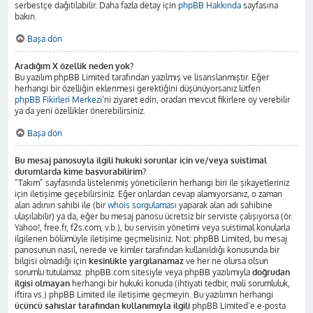
serbestçe dağıtılabilir. Daha fazla detay için
phpBB Hakkında
sayfasına
bakın.
Başa dön
Aradığım X özellik neden yok?
Bu yazılım phpBB Limited tarafından yazılmış ve lisanslanmıştır. Eğer
herhangi bir özelliğin eklenmesi gerektiğini düşünüyorsanız lütfen
phpBB Fikirleri Merkezi
’ni ziyaret edin, oradan mevcut fikirlere oy verebilir
ya da yeni özellikler önerebilirsiniz.
Başa dön
Bu mesaj panosuyla ilgili hukuki sorunlar için ve/veya suistimal
durumlarda kime başvurabilirim?
“Takım” sayfasında listelenmiş yöneticilerin herhangi biri ile şikayetleriniz
için iletişime geçebilirsiniz. Eğer onlardan cevap alamıyorsanız, o zaman
alan adının sahibi ile (bir
whois sorgulaması
yaparak alan adı sahibine
ulaşılabilir) ya da, eğer bu mesaj panosu ücretsiz bir serviste çalışıyorsa (ör.
Yahoo!, free.fr, f2s.com, v.b.), bu servisin yönetimi veya suistimal konularla
ilgilenen bölümüyle iletişime geçmelisiniz. Not: phpBB Limited, bu mesaj
panosunun nasıl, nerede ve kimler tarafından kullanıldığı konusunda bir
bilgisi olmadığı için
kesinlikle yargılanamaz
ve her ne olursa olsun
sorumlu tutulamaz. phpBB.com sitesiyle veya phpBB yazılımıyla
doğrudan
ilgisi olmayan
herhangi bir hukuki konuda (ihtiyati tedbir, mali sorumluluk,
iftira vs.) phpBB Limited ile iletişime geçmeyin. Bu yazılımın herhangi
üçüncü şahıslar tarafından kullanımıyla ilgili
phpBB Limited’e e-posta