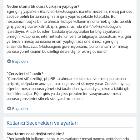
Neden otomatik olarak çıkışım yapılıyor?
Eğer giriş yaparken
Beni hatırla
kutucuğunu işaretlemezseniz, mesaj panosu
sadece belirli bir zaman için sizi giriş yapmış şekilde tutacaktır. Bu,
hesabınızın başka biri tarafından kötüye kullanımını önlemek içindir. Sürekli
giriş yapmış olarak kalmak için, giriş sırasında
Beni hatırla
kutucuğunu
işaretleyin. Ancak bu işlem başkalarıyla paylaşılan bir bilgisayarlardan,
örneğin; kütüphane, internet kafe, üniversite bilgisayar laboratuarı, v.b. gibi
yerlerden mesaj panosuna erişim yaptığınızda önerilmez. Eğer giriş
sırasında
Beni hatırla
kutucuğunu göremiyorsanız, bunun anlamı bir mesaj
panosu yöneticisinin bu özelliği devre dışı bırakmış olmasıdır.
Başa dön
“Çerezleri sil” nedir?
“Çerezleri sil” özelliği, phpBB tarafından oluşturulan ve mesaj panosuna
girişiniz, doğrulanmanız için tutulan çerezleri silmeye yarar. Çerezler ayrıca,
eğer bir mesaj panosu yöneticisi tarafından ayarlandıysa, okuma takibi gibi
özellikler sağlar. Eğer giriş ya da çıkış problemleri yaşıyorsanız, mesaj
panosu çerezlerini silmek size yardımcı olabilir.
Başa dön
Kullanıcı Seçenekleri ve ayarları
Ayarlarımı nasıl değiştirebilirim?
Eğer kayıtlı bir kullanıcı iseniz, tüm ayarlarınız mesaj panosu veritabanında