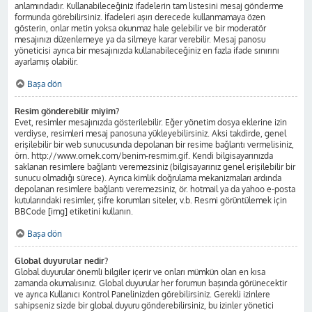
anlamındadır. Kullanabileceğiniz ifadelerin tam listesini mesaj gönderme
formunda görebilirsiniz. İfadeleri aşırı derecede kullanmamaya özen
gösterin, onlar metin yoksa okunmaz hale gelebilir ve bir moderatör
mesajınızı düzenlemeye ya da silmeye karar verebilir. Mesaj panosu
yöneticisi ayrıca bir mesajınızda kullanabileceğiniz en fazla ifade sınırını
ayarlamış olabilir.
Başa dön
Resim gönderebilir miyim?
Evet, resimler mesajınızda gösterilebilir. Eğer yönetim dosya eklerine izin
verdiyse, resimleri mesaj panosuna yükleyebilirsiniz. Aksi takdirde, genel
erişilebilir bir web sunucusunda depolanan bir resime bağlantı vermelisiniz,
örn. http://www.ornek.com/benim-resmim.gif. Kendi bilgisayarınızda
saklanan resimlere bağlantı veremezsiniz (bilgisayarınız genel erişilebilir bir
sunucu olmadığı sürece). Ayrıca kimlik doğrulama mekanizmaları ardında
depolanan resimlere bağlantı veremezsiniz, ör. hotmail ya da yahoo e-posta
kutularındaki resimler, şifre korumları siteler, v.b. Resmi görüntülemek için
BBCode [img] etiketini kullanın.
Başa dön
Global duyurular nedir?
Global duyurular önemli bilgiler içerir ve onları mümkün olan en kısa
zamanda okumalısınız. Global duyurular her forumun başında görünecektir
ve ayrıca Kullanıcı Kontrol Panelinizden görebilirsiniz. Gerekli izinlere
sahipseniz sizde bir global duyuru gönderebilirsiniz, bu izinler yönetici