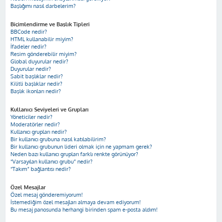
Başlığımı nasıl darbelerim?
Biçimlendirme ve Başlık Tipleri
BBCode nedir?
HTML kullanabilir miyim?
İfadeler nedir?
Resim gönderebilir miyim?
Global duyurular nedir?
Duyurular nedir?
Sabit başlıklar nedir?
Kilitli başlıklar nedir?
Başlık ikonları nedir?
Kullanıcı Seviyeleri ve Grupları
Yöneticiler nedir?
Moderatörler nedir?
Kullanıcı grupları nedir?
Bir kullanıcı grubuna nasıl katılabilirim?
Bir kullanıcı grubunun lideri olmak için ne yapmam gerek?
Neden bazı kullanıcı grupları farklı renkte görünüyor?
“Varsayılan kullanıcı grubu” nedir?
“Takım” bağlantısı nedir?
Özel Mesajlar
Özel mesaj gönderemiyorum!
İstemediğim özel mesajları almaya devam ediyorum!
Bu mesaj panosunda herhangi birinden spam e-posta aldım!