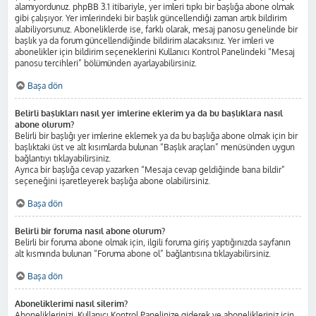
alamıyordunuz. phpBB 3.1 itibariyle, yer imleri tıpkı bir başlığa abone olmak
gibi çalışıyor. Yer imlerindeki bir başlık güncellendiği zaman artık bildirim
alabiliyorsunuz. Aboneliklerde ise, farklı olarak, mesaj panosu genelinde bir
başlık ya da forum güncellendiğinde bildirim alacaksınız. Yer imleri ve
abonelikler için bildirim seçeneklerini Kullanıcı Kontrol Panelindeki “Mesaj
panosu tercihleri” bölümünden ayarlayabilirsiniz.
Başa dön
Belirli başlıkları nasıl yer imlerine eklerim ya da bu başlıklara nasıl
abone olurum?
Belirli bir başlığı yer imlerine eklemek ya da bu başlığa abone olmak için bir
başlıktaki üst ve alt kısımlarda bulunan “Başlık araçları” menüsünden uygun
bağlantıyı tıklayabilirsiniz.
Ayrıca bir başlığa cevap yazarken “Mesaja cevap geldiğinde bana bildir”
seçeneğini işaretleyerek başlığa abone olabilirsiniz.
Başa dön
Belirli bir foruma nasıl abone olurum?
Belirli bir foruma abone olmak için, ilgili foruma giriş yaptığınızda sayfanın
alt kısmında bulunan “Foruma abone ol” bağlantısına tıklayabilirsiniz.
Başa dön
Aboneliklerimi nasıl silerim?
Aboneliklerinizi, Kullanıcı Kontrol Panelinize giderek ve abonelikleriniz için