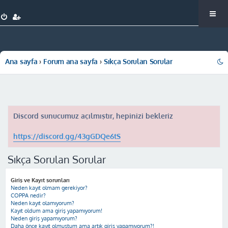
Ana sayfa
Forum ana sayfa
Sıkça Sorulan Sorular
Discord sunucumuz açılmıştır, hepinizi bekleriz
https://discord.gg/43gGDQe6tS
Sıkça Sorulan Sorular
Giriş ve Kayıt sorunları
Neden kayıt olmam gerekiyor?
COPPA nedir?
Neden kayıt olamıyorum?
Kayıt oldum ama giriş yapamıyorum!
Neden giriş yapamıyorum?
Daha önce kayıt olmuştum ama artık giriş yapamıyorum?!