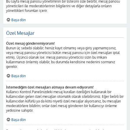
Bu sayfa mesaj panosu yönetiminin bir listesini size belirtir, mesaj panosu
yöneticileri ile moderatörlerinin bilgilerini ve diğer detaylarla onların
yönettikleri forumları içerir.
Başa dön
Özel Mesajlar
Özel mesaj gönderemiyorum!
Bunun üç sebebi olabilir; henüz kayıt olmamış veya giriş yapmamışsınız,
veya mesaj panosu yöneticisi bütün mesaj panosu için özel mesajları iptal
etmiş. Üçüncü olanak ise: mesaj panosu yöneticisi sizin bu imkanı
kullanmanızı önlemiş olabilir, bu durumda kendisine nedenini sormanız
gerekir.
Başa dön
İstemediğim özel mesajları almaya devam ediyorum!
Kullanıcı Kontrol Panelinizdeki mesaj kuralları özelliğini kullanarak bir
kullanıcıdan gelen özel mesajları otomatik olarak silebilirsiniz. Eğer belirli bir
kullanıcıdan küfürlü ya da kötü niyetli özel mesajlar alıyorsanız, bu mesajları
moderatörlere bildirin; onlar özel mesaj gönderen bir kullanıcıyı önleme
yetkisine sahiptir.
Başa dön