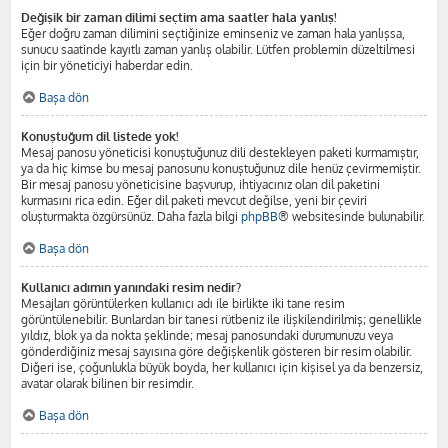
Değişik bir zaman dilimi seçtim ama saatler hala yanlış!
Eğer doğru zaman dilimini seçtiğinize eminseniz ve zaman hala yanlışsa,
sunucu saatinde kayıtlı zaman yanlış olabilir. Lütfen problemin düzeltilmesi
için bir yöneticiyi haberdar edin.
Başa dön
Konuştuğum dil listede yok!
Mesaj panosu yöneticisi konuştuğunuz dili destekleyen paketi kurmamıştır,
ya da hiç kimse bu mesaj panosunu konuştuğunuz dile henüz çevirmemiştir.
Bir mesaj panosu yöneticisine başvurup, ihtiyacınız olan dil paketini
kurmasını rica edin. Eğer dil paketi mevcut değilse, yeni bir çeviri
oluşturmakta özgürsünüz. Daha fazla bilgi
phpBB
® websitesinde bulunabilir.
Başa dön
Kullanıcı adımın yanındaki resim nedir?
Mesajları görüntülerken kullanıcı adı ile birlikte iki tane resim
görüntülenebilir. Bunlardan bir tanesi rütbeniz ile ilişkilendirilmiş; genellikle
yıldız, blok ya da nokta şeklinde; mesaj panosundaki durumunuzu veya
gönderdiğiniz mesaj sayısına göre değişkenlik gösteren bir resim olabilir.
Diğeri ise, çoğunlukla büyük boyda, her kullanıcı için kişisel ya da benzersiz,
avatar olarak bilinen bir resimdir.
Başa dön