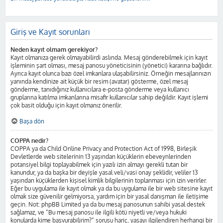
Giriş ve Kayıt sorunları
Neden kayıt olmam gerekiyor?
Kayıt olmanıza gerek olmayabilirdi aslında. Mesaj gönderebilmek için kayıt
işleminin şart olması, mesaj panosu yöneticisinin (yönetici) kararına bağlıdır.
Ayrıca kayıt olunca bazı özel imkanlara ulaşabilirsiniz. Örneğin mesajlarınızın
yanında kendinize ait küçük bir resim (avatar) gösterme, özel mesaj
gönderme, tanıdığınız kullanıcılara e-posta gönderme veya kullanıcı
gruplarına katılma imkanlarına misafir kullanıcılar sahip değildir. Kayıt işlemi
çok basit olduğu için kayıt olmanız önerilir.
Başa dön
COPPA nedir?
COPPA ya da Child Online Privacy and Protection Act of 1998, Birleşik
Devletlerde web sitelerinin 13 yaşından küçüklerin ebeveynlerinden
potansiyel bilgi toplayabilmek için yazılı izin almayı gerekli tutan bir
kanundur, ya da başka bir deyişle yasal veli/vasi onay şeklidir, veliler 13
yaşından küçüklerden kişisel kimlik bilgilerinin toplanması için izin verirler.
Eğer bu uygulama ile kayıt olmak ya da bu uygulama ile bir web sitesine kayıt
olmak size güvenilir gelmiyorsa, yardım için bir yasal danışman ile iletişime
geçin. Not: phpBB Limited ya da bu mesaj panosunun sahibi yasal destek
sağlamaz, ve “Bu mesaj panosu ile ilgili kötü niyetli ve/veya hukuki
konularda kime başvurabilirim?” sorusu hariç, yasayı ilgilendiren herhangi bir