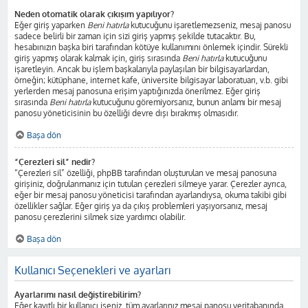
Neden otomatik olarak çıkışım yapılıyor?
Eğer giriş yaparken
Beni hatırla
kutucuğunu işaretlemezseniz, mesaj panosu
sadece belirli bir zaman için sizi giriş yapmış şekilde tutacaktır. Bu,
hesabınızın başka biri tarafından kötüye kullanımını önlemek içindir. Sürekli
giriş yapmış olarak kalmak için, giriş sırasında
Beni hatırla
kutucuğunu
işaretleyin. Ancak bu işlem başkalarıyla paylaşılan bir bilgisayarlardan,
örneğin; kütüphane, internet kafe, üniversite bilgisayar laboratuarı, v.b. gibi
yerlerden mesaj panosuna erişim yaptığınızda önerilmez. Eğer giriş
sırasında
Beni hatırla
kutucuğunu göremiyorsanız, bunun anlamı bir mesaj
panosu yöneticisinin bu özelliği devre dışı bırakmış olmasıdır.
Başa dön
“Çerezleri sil” nedir?
“Çerezleri sil” özelliği, phpBB tarafından oluşturulan ve mesaj panosuna
girişiniz, doğrulanmanız için tutulan çerezleri silmeye yarar. Çerezler ayrıca,
eğer bir mesaj panosu yöneticisi tarafından ayarlandıysa, okuma takibi gibi
özellikler sağlar. Eğer giriş ya da çıkış problemleri yaşıyorsanız, mesaj
panosu çerezlerini silmek size yardımcı olabilir.
Başa dön
Kullanıcı Seçenekleri ve ayarları
Ayarlarımı nasıl değiştirebilirim?
Eğer kayıtlı bir kullanıcı iseniz, tüm ayarlarınız mesaj panosu veritabanında