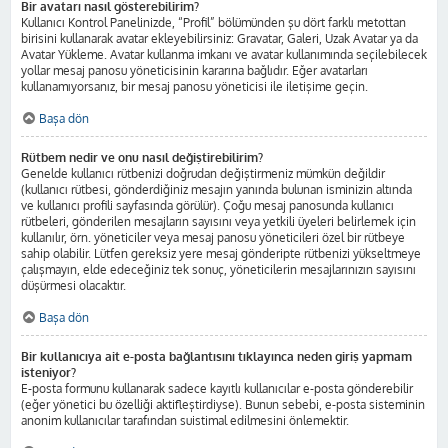
Bir avatarı nasıl gösterebilirim?
Kullanıcı Kontrol Panelinizde, “Profil” bölümünden şu dört farklı metottan
birisini kullanarak avatar ekleyebilirsiniz: Gravatar, Galeri, Uzak Avatar ya da
Avatar Yükleme. Avatar kullanma imkanı ve avatar kullanımında seçilebilecek
yollar mesaj panosu yöneticisinin kararına bağlıdır. Eğer avatarları
kullanamıyorsanız, bir mesaj panosu yöneticisi ile iletişime geçin.
Başa dön
Rütbem nedir ve onu nasıl değiştirebilirim?
Genelde kullanıcı rütbenizi doğrudan değiştirmeniz mümkün değildir
(kullanıcı rütbesi, gönderdiğiniz mesajın yanında bulunan isminizin altında
ve kullanıcı profili sayfasında görülür). Çoğu mesaj panosunda kullanıcı
rütbeleri, gönderilen mesajların sayısını veya yetkili üyeleri belirlemek için
kullanılır, örn. yöneticiler veya mesaj panosu yöneticileri özel bir rütbeye
sahip olabilir. Lütfen gereksiz yere mesaj gönderipte rütbenizi yükseltmeye
çalışmayın, elde edeceğiniz tek sonuç, yöneticilerin mesajlarınızın sayısını
düşürmesi olacaktır.
Başa dön
Bir kullanıcıya ait e-posta bağlantısını tıklayınca neden giriş yapmam
isteniyor?
E-posta formunu kullanarak sadece kayıtlı kullanıcılar e-posta gönderebilir
(eğer yönetici bu özelliği aktifleştirdiyse). Bunun sebebi, e-posta sisteminin
anonim kullanıcılar tarafından suistimal edilmesini önlemektir.