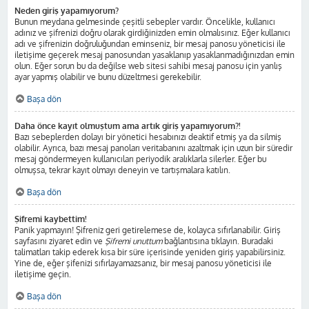
Neden giriş yapamıyorum?
Bunun meydana gelmesinde çeşitli sebepler vardır. Öncelikle, kullanıcı
adınız ve şifrenizi doğru olarak girdiğinizden emin olmalısınız. Eğer kullanıcı
adı ve şifrenizin doğruluğundan eminseniz, bir mesaj panosu yöneticisi ile
iletişime geçerek mesaj panosundan yasaklanıp yasaklanmadığınızdan emin
olun. Eğer sorun bu da değilse web sitesi sahibi mesaj panosu için yanlış
ayar yapmış olabilir ve bunu düzeltmesi gerekebilir.
Başa dön
Daha önce kayıt olmuştum ama artık giriş yapamıyorum?!
Bazı sebeplerden dolayı bir yönetici hesabınızı deaktif etmiş ya da silmiş
olabilir. Ayrıca, bazı mesaj panoları veritabanını azaltmak için uzun bir süredir
mesaj göndermeyen kullanıcıları periyodik aralıklarla silerler. Eğer bu
olmuşsa, tekrar kayıt olmayı deneyin ve tartışmalara katılın.
Başa dön
Şifremi kaybettim!
Panik yapmayın! Şifreniz geri getirelemese de, kolayca sıfırlanabilir. Giriş
sayfasını ziyaret edin ve
Şifremi unuttum
bağlantısına tıklayın. Buradaki
talimatları takip ederek kısa bir süre içerisinde yeniden giriş yapabilirsiniz.
Yine de, eğer şifenizi sıfırlayamazsanız, bir mesaj panosu yöneticisi ile
iletişime geçin.
Başa dön