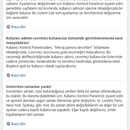
saklanır. Ayarlarınızı değiştirmek için Kullanıcı Kontrol Panelinizi ziyaret edin;
genellikle sayfaların üst kısmında, kullanıcı adınızın üzerine tıkladığınızda bir
bağlantı bulunur. Bu sistem size tüm ayarlarınızı ve tercihlerinizi değiştirme
izni verecektir.
Başa dön
Kullanıcı adımın çevrimiçi kullanıcılar listesinde görüntülenmesini nasıl
önleyebilirim?
Kullanıcı Kontrol Panelinizden, “Mesaj panosu tercihleri” bölümüne
tıkladığınızda,
Çevrimiçi durumumu gizle
seçeneğini bulacaksınız. Bu
seçeneği aktifleştirdiğinizde kullanıcı adınız, çevrimiçi kullanıcılar listesinde
sadece yöneticiler, moderatörler ve kendiniz tarafından görüntülenecektir.
Böylece gizli bir kullanıcı olarak sayılacaksınız.
Başa dön
Gösterilen zamanlar yanlış!
Gösterilen zaman, sizin bulunduğunuz yerden farklı bir zaman dilimindeyse
bu olabilir. Bu durumu düzeltmek için, Kullanıcı Kontrol Panelinizi ziyaret edin
ve ayrıntılı alandan uygun zaman diliminize göre değiştirin, ör. Londra, Paris,
New York, Sydney, gibi. Not: Bu zaman dilimi değişikliklerini ve diğer bir çok
ayarları sadece kayıtlı kullanıcılar yapabilir. Eğer kayıtlı değilseniz, şimdi
kaydolmanın tam zamanı.
Başa dön