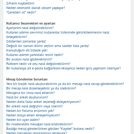
Şifremi kaybettim!
Neden otomatik olarak çıkışım yapılıyor?
“Çerezleri sil” nedir?
Kullanıcı Seçenekleri ve ayarları
Ayarlarımı nasıl değiştirebilirim?
Kullanıcı adımın çevrimiçi kullanıcılar listesinde görüntülenmesini nasıl
önleyebilirim?
Gösterilen zamanlar yanlış!
Değişik bir zaman dilimi seçtim ama saatler hala yanlış!
Konuştuğum dil listede yok!
Kullanıcı adımın yanındaki resim nedir?
Bir avatarı nasıl gösterebilirim?
Rütbem nedir ve onu nasıl değiştirebilirim?
Bir kullanıcıya ait e-posta bağlantısını tıklayınca neden giriş yapmam isteniyor?
Mesaj Gönderme Sorunları
Yeni bir başlık nasıl oluşturabilirim ya da bir mesaja nasıl cevap gönderebilirim?
Bir mesajı nasıl düzenleyebilir ya da silebilirim?
Mesajıma bir imza nasıl eklerim?
Nasıl bir anket oluştururum?
Neden daha fazla anket seçeneği ekleyemiyorum?
Bir anketi nasıl değiştirir veya silerim?
Neden bir foruma erişimim yok?
Neden dosya ekleri ekleyemiyorum?
Neden bir uyarı aldım?
Bir moderatöre mesajları nasıl bildirebilirim?
Başlığa mesaj gönderilirken görülen “Kaydet” butonu nedir?
Neden mesajımın onaylanması gerekiyor?