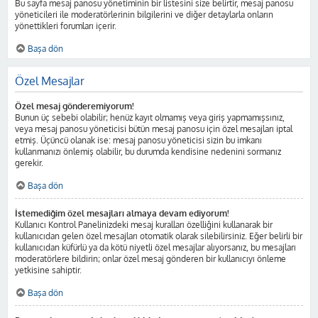
Bu sayfa mesaj panosu yönetiminin bir listesini size belirtir, mesaj panosu
yöneticileri ile moderatörlerinin bilgilerini ve diğer detaylarla onların
yönettikleri forumları içerir.
Başa dön
Özel Mesajlar
Özel mesaj gönderemiyorum!
Bunun üç sebebi olabilir; henüz kayıt olmamış veya giriş yapmamışsınız,
veya mesaj panosu yöneticisi bütün mesaj panosu için özel mesajları iptal
etmiş. Üçüncü olanak ise: mesaj panosu yöneticisi sizin bu imkanı
kullanmanızı önlemiş olabilir, bu durumda kendisine nedenini sormanız
gerekir.
Başa dön
İstemediğim özel mesajları almaya devam ediyorum!
Kullanıcı Kontrol Panelinizdeki mesaj kuralları özelliğini kullanarak bir
kullanıcıdan gelen özel mesajları otomatik olarak silebilirsiniz. Eğer belirli bir
kullanıcıdan küfürlü ya da kötü niyetli özel mesajlar alıyorsanız, bu mesajları
moderatörlere bildirin; onlar özel mesaj gönderen bir kullanıcıyı önleme
yetkisine sahiptir.
Başa dön