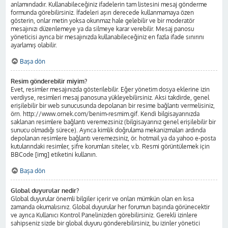
anlamındadır. Kullanabileceğiniz ifadelerin tam listesini mesaj gönderme
formunda görebilirsiniz. İfadeleri aşırı derecede kullanmamaya özen
gösterin, onlar metin yoksa okunmaz hale gelebilir ve bir moderatör
mesajınızı düzenlemeye ya da silmeye karar verebilir. Mesaj panosu
yöneticisi ayrıca bir mesajınızda kullanabileceğiniz en fazla ifade sınırını
ayarlamış olabilir.
Başa dön
Resim gönderebilir miyim?
Evet, resimler mesajınızda gösterilebilir. Eğer yönetim dosya eklerine izin
verdiyse, resimleri mesaj panosuna yükleyebilirsiniz. Aksi takdirde, genel
erişilebilir bir web sunucusunda depolanan bir resime bağlantı vermelisiniz,
örn. http://www.ornek.com/benim-resmim.gif. Kendi bilgisayarınızda
saklanan resimlere bağlantı veremezsiniz (bilgisayarınız genel erişilebilir bir
sunucu olmadığı sürece). Ayrıca kimlik doğrulama mekanizmaları ardında
depolanan resimlere bağlantı veremezsiniz, ör. hotmail ya da yahoo e-posta
kutularındaki resimler, şifre korumları siteler, v.b. Resmi görüntülemek için
BBCode [img] etiketini kullanın.
Başa dön
Global duyurular nedir?
Global duyurular önemli bilgiler içerir ve onları mümkün olan en kısa
zamanda okumalısınız. Global duyurular her forumun başında görünecektir
ve ayrıca Kullanıcı Kontrol Panelinizden görebilirsiniz. Gerekli izinlere
sahipseniz sizde bir global duyuru gönderebilirsiniz, bu izinler yönetici