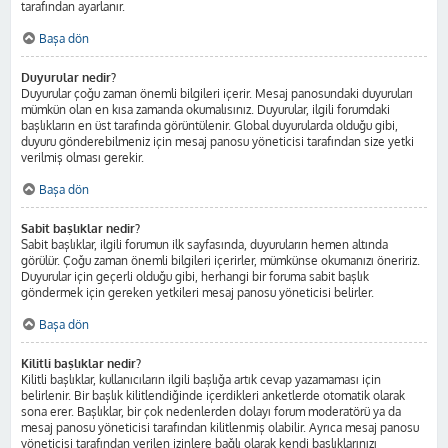
tarafından ayarlanır.
Başa dön
Duyurular nedir?
Duyurular çoğu zaman önemli bilgileri içerir. Mesaj panosundaki duyuruları
mümkün olan en kısa zamanda okumalısınız. Duyurular, ilgili forumdaki
başlıkların en üst tarafında görüntülenir. Global duyurularda olduğu gibi,
duyuru gönderebilmeniz için mesaj panosu yöneticisi tarafından size yetki
verilmiş olması gerekir.
Başa dön
Sabit başlıklar nedir?
Sabit başlıklar, ilgili forumun ilk sayfasında, duyuruların hemen altında
görülür. Çoğu zaman önemli bilgileri içerirler, mümkünse okumanızı öneririz.
Duyurular için geçerli olduğu gibi, herhangi bir foruma sabit başlık
göndermek için gereken yetkileri mesaj panosu yöneticisi belirler.
Başa dön
Kilitli başlıklar nedir?
Kilitli başlıklar, kullanıcıların ilgili başlığa artık cevap yazamaması için
belirlenir. Bir başlık kilitlendiğinde içerdikleri anketlerde otomatik olarak
sona erer. Başlıklar, bir çok nedenlerden dolayı forum moderatörü ya da
mesaj panosu yöneticisi tarafından kilitlenmiş olabilir. Ayrıca mesaj panosu
yöneticisi tarafından verilen izinlere bağlı olarak kendi başlıklarınızı