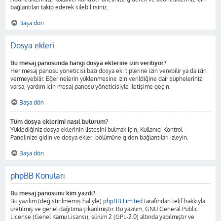
bağlantıları takip ederek silebilirsiniz.
Başa dön
Dosya ekleri
Bu mesaj panosunda hangi dosya eklerine izin veriliyor?
Her mesaj panosu yöneticisi bazı dosya eki tiplerine izin verebilir ya da izin
vermeyebilir. Eğer nelerin yüklenmesine izin verildiğine dair şüpheleriniz
varsa, yardım için mesaj panosu yöneticisiyle iletişime geçin.
Başa dön
Tüm dosya eklerimi nasıl bulurum?
Yüklediğiniz dosya eklerinin listesini bulmak için, Kullanıcı Kontrol
Panelinize gidin ve dosya ekleri bölümüne giden bağlantıları izleyin.
Başa dön
phpBB Konuları
Bu mesaj panosunu kim yazdı?
Bu yazılım (değiştirilmemiş haliyle)
phpBB Limited
tarafından telif hakkıyla
üretilmiş ve genel dağıtıma çıkarılmıştır. Bu yazılım, GNU General Public
License (Genel Kamu Lisansı), sürüm 2 (GPL-2.0) altında yapılmıştır ve