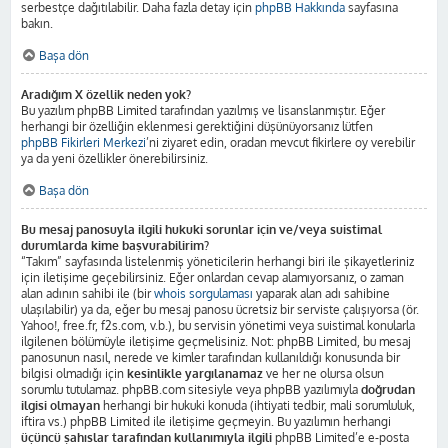
serbestçe dağıtılabilir. Daha fazla detay için
phpBB Hakkında
sayfasına
bakın.
Başa dön
Aradığım X özellik neden yok?
Bu yazılım phpBB Limited tarafından yazılmış ve lisanslanmıştır. Eğer
herhangi bir özelliğin eklenmesi gerektiğini düşünüyorsanız lütfen
phpBB Fikirleri Merkezi
’ni ziyaret edin, oradan mevcut fikirlere oy verebilir
ya da yeni özellikler önerebilirsiniz.
Başa dön
Bu mesaj panosuyla ilgili hukuki sorunlar için ve/veya suistimal
durumlarda kime başvurabilirim?
“Takım” sayfasında listelenmiş yöneticilerin herhangi biri ile şikayetleriniz
için iletişime geçebilirsiniz. Eğer onlardan cevap alamıyorsanız, o zaman
alan adının sahibi ile (bir
whois sorgulaması
yaparak alan adı sahibine
ulaşılabilir) ya da, eğer bu mesaj panosu ücretsiz bir serviste çalışıyorsa (ör.
Yahoo!, free.fr, f2s.com, v.b.), bu servisin yönetimi veya suistimal konularla
ilgilenen bölümüyle iletişime geçmelisiniz. Not: phpBB Limited, bu mesaj
panosunun nasıl, nerede ve kimler tarafından kullanıldığı konusunda bir
bilgisi olmadığı için
kesinlikle yargılanamaz
ve her ne olursa olsun
sorumlu tutulamaz. phpBB.com sitesiyle veya phpBB yazılımıyla
doğrudan
ilgisi olmayan
herhangi bir hukuki konuda (ihtiyati tedbir, mali sorumluluk,
iftira vs.) phpBB Limited ile iletişime geçmeyin. Bu yazılımın herhangi
üçüncü şahıslar tarafından kullanımıyla ilgili
phpBB Limited’e e-posta