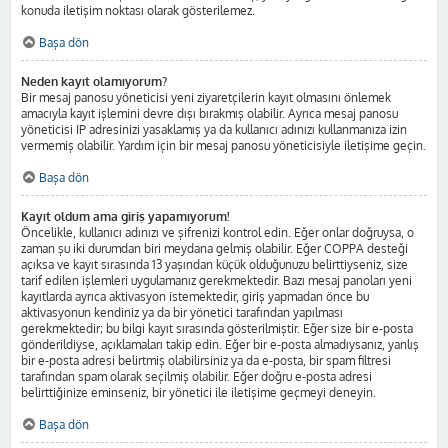
konuda iletişim noktası olarak gösterilemez.
Başa dön
Neden kayıt olamıyorum?
Bir mesaj panosu yöneticisi yeni ziyaretçilerin kayıt olmasını önlemek
amacıyla kayıt işlemini devre dışı bırakmış olabilir. Ayrıca mesaj panosu
yöneticisi IP adresinizi yasaklamış ya da kullanıcı adınızı kullanmanıza izin
vermemiş olabilir. Yardım için bir mesaj panosu yöneticisiyle iletişime geçin.
Başa dön
Kayıt oldum ama giriş yapamıyorum!
Öncelikle, kullanıcı adınızı ve şifrenizi kontrol edin. Eğer onlar doğruysa, o
zaman şu iki durumdan biri meydana gelmiş olabilir. Eğer COPPA desteği
açıksa ve kayıt sırasında 13 yaşından küçük olduğunuzu belirttiyseniz, size
tarif edilen işlemleri uygulamanız gerekmektedir. Bazı mesaj panoları yeni
kayıtlarda ayrıca aktivasyon istemektedir, giriş yapmadan önce bu
aktivasyonun kendiniz ya da bir yönetici tarafından yapılması
gerekmektedir; bu bilgi kayıt sırasında gösterilmiştir. Eğer size bir e-posta
gönderildiyse, açıklamaları takip edin. Eğer bir e-posta almadıysanız, yanlış
bir e-posta adresi belirtmiş olabilirsiniz ya da e-posta, bir spam filtresi
tarafından spam olarak seçilmiş olabilir. Eğer doğru e-posta adresi
belirttiğinize eminseniz, bir yönetici ile iletişime geçmeyi deneyin.
Başa dön