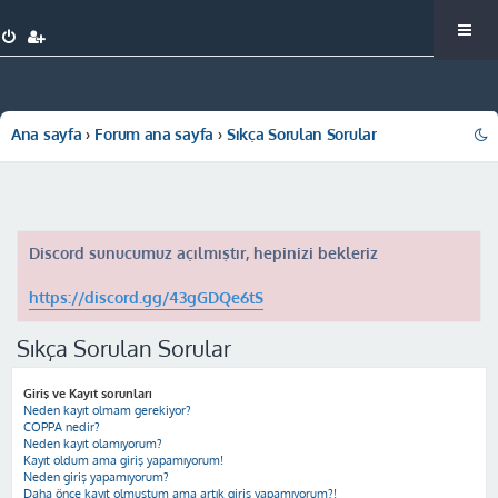
Ana sayfa
Forum ana sayfa
Sıkça Sorulan Sorular
Discord sunucumuz açılmıştır, hepinizi bekleriz
https://discord.gg/43gGDQe6tS
Sıkça Sorulan Sorular
Giriş ve Kayıt sorunları
Neden kayıt olmam gerekiyor?
COPPA nedir?
Neden kayıt olamıyorum?
Kayıt oldum ama giriş yapamıyorum!
Neden giriş yapamıyorum?
Daha önce kayıt olmuştum ama artık giriş yapamıyorum?!