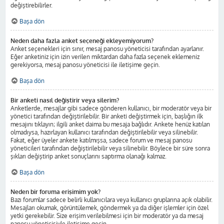
değiştirebilirler.
Başa dön
Neden daha fazla anket seçeneği ekleyemiyorum?
Anket seçenekleri için sınır, mesaj panosu yöneticisi tarafından ayarlanır.
Eğer anketiniz için izin verilen miktardan daha fazla seçenek eklemeniz
gerekiyorsa, mesaj panosu yöneticisi ile iletişime geçin.
Başa dön
Bir anketi nasıl değiştirir veya silerim?
Anketlerde, mesajlar gibi sadece gönderen kullanıcı, bir moderatör veya bir
yönetici tarafından değiştirilebilir. Bir anketi değiştirmek için, başlığın ilk
mesajını tıklayın; ilgili anket daima bu mesaja bağlıdır. Ankete henüz katılan
olmadıysa, hazırlayan kullanıcı tarafından değiştirilebilir veya silinebilir.
Fakat, eğer üyeler ankete katılmışsa, sadece forum ve mesaj panosu
yöneticileri tarafından değiştirilebilir veya silinebilir. Böylece bir süre sonra
şıkları değiştirip anket sonuçlarını saptırma olanağı kalmaz.
Başa dön
Neden bir foruma erişimim yok?
Bazı forumlar sadece belirli kullanıcılara veya kullanıcı gruplarına açık olabilir.
Mesajları okumak, görüntülemek, göndermek ya da diğer işlemler için özel
yetki gerekebilir. Size erişim verilebilmesi için bir moderatör ya da mesaj
panosu yöneticisiyle iletişime geçin.