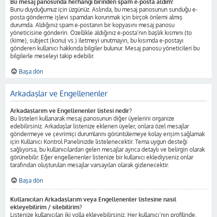
Bu mesaj panosunda herhangi birinden spam e-posta aldım!
Bunu duyduğumuz için üzgünüz. Aslında, bu mesaj panosunun sunduğu e-
posta gönderme işlevi spamdan korunmak için birçok önlemi almış
durumda. Aldığınız spam e-postanın bir kopyasını mesaj panosu
yöneticisine gönderin. Özellikle aldığınız e-posta’nın başlık kısmını (to
(kime), subject (konu) vs.) iletmeyi unutmayın, bu kısımda e-postayı
gönderen kullanıcı hakkında bilgiler bulunur. Mesaj panosu yöneticileri bu
bilgilerle meseleyi takip edebilir.
Başa dön
Arkadaşlar ve Engellenenler
Arkadaşlarım ve Engellenenler listesi nedir?
Bu listeleri kullanarak mesaj panosunun diğer üyelerini organize
edebilirsiniz. Arkadaşlar listenize eklenen üyeler, onlara özel mesajlar
göndermeye ve çevrimiçi durumlarını görüntülemeye kolay erişim sağlamak
için Kullanıcı Kontrol Panelinizde listelenecektir. Tema uygun desteği
sağlıyorsa, bu kullanıcılardan gelen mesajlar ayrıca detaylı ve belirgin olarak
görünebilir. Eğer engellenenler listenize bir kullanıcı eklediyseniz onlar
tarafından oluşturulan mesajlar varsayılan olarak gizlenecektir.
Başa dön
Kullanıcıları Arkadaşlarım veya Engellenenler listesine nasıl
ekleyebilirim / silebilirim?
Listenize kullanıcıları iki yolla ekleyebilirsiniz. Her kullanıcı’nın profilinde,