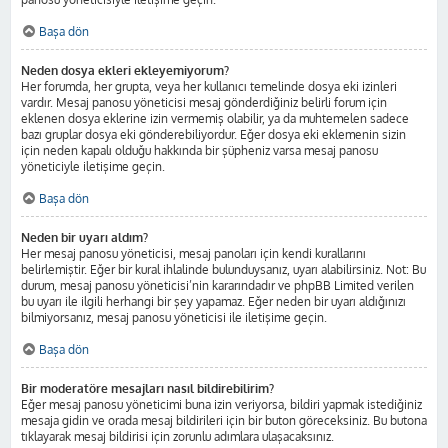
Başa dön
Neden dosya ekleri ekleyemiyorum?
Her forumda, her grupta, veya her kullanıcı temelinde dosya eki izinleri
vardır. Mesaj panosu yöneticisi mesaj gönderdiğiniz belirli forum için
eklenen dosya eklerine izin vermemiş olabilir, ya da muhtemelen sadece
bazı gruplar dosya eki gönderebiliyordur. Eğer dosya eki eklemenin sizin
için neden kapalı olduğu hakkında bir şüpheniz varsa mesaj panosu
yöneticiyle iletişime geçin.
Başa dön
Neden bir uyarı aldım?
Her mesaj panosu yöneticisi, mesaj panoları için kendi kurallarını
belirlemiştir. Eğer bir kural ihlalinde bulunduysanız, uyarı alabilirsiniz. Not: Bu
durum, mesaj panosu yöneticisi’nin kararındadır ve phpBB Limited verilen
bu uyarı ile ilgili herhangi bir şey yapamaz. Eğer neden bir uyarı aldığınızı
bilmiyorsanız, mesaj panosu yöneticisi ile iletişime geçin.
Başa dön
Bir moderatöre mesajları nasıl bildirebilirim?
Eğer mesaj panosu yöneticimi buna izin veriyorsa, bildiri yapmak istediğiniz
mesaja gidin ve orada mesaj bildirileri için bir buton göreceksiniz. Bu butona
tıklayarak mesaj bildirisi için zorunlu adımlara ulaşacaksınız.