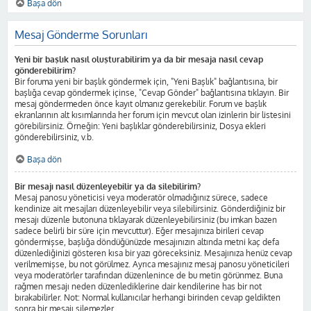
Başa dön
Mesaj Gönderme Sorunları
Yeni bir başlık nasıl oluşturabilirim ya da bir mesaja nasıl cevap
gönderebilirim?
Bir foruma yeni bir başlık göndermek için, "Yeni Başlık" bağlantısına, bir
başlığa cevap göndermek içinse, "Cevap Gönder" bağlantısına tıklayın. Bir
mesaj göndermeden önce kayıt olmanız gerekebilir. Forum ve başlık
ekranlarının alt kısımlarında her forum için mevcut olan izinlerin bir listesini
görebilirsiniz. Örneğin: Yeni başlıklar gönderebilirsiniz, Dosya ekleri
gönderebilirsiniz, v.b.
Başa dön
Bir mesajı nasıl düzenleyebilir ya da silebilirim?
Mesaj panosu yöneticisi veya moderatör olmadığınız sürece, sadece
kendinize ait mesajları düzenleyebilir veya silebilirsiniz. Gönderdiğiniz bir
mesajı düzenle butonuna tıklayarak düzenleyebilirsiniz (bu imkan bazen
sadece belirli bir süre için mevcuttur). Eğer mesajınıza birileri cevap
göndermişse, başlığa döndüğünüzde mesajınızın altında metni kaç defa
düzenlediğinizi gösteren kısa bir yazı göreceksiniz. Mesajınıza henüz cevap
verilmemişse, bu not görülmez. Ayrıca mesajınız mesaj panosu yöneticileri
veya moderatörler tarafından düzenlenince de bu metin görünmez. Buna
rağmen mesajı neden düzenlediklerine dair kendilerine has bir not
bırakabilirler. Not: Normal kullanıcılar herhangi birinden cevap geldikten
sonra bir mesajı silemezler.