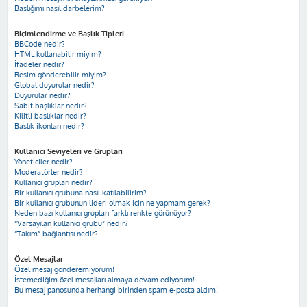
Başlığımı nasıl darbelerim?
Biçimlendirme ve Başlık Tipleri
BBCode nedir?
HTML kullanabilir miyim?
İfadeler nedir?
Resim gönderebilir miyim?
Global duyurular nedir?
Duyurular nedir?
Sabit başlıklar nedir?
Kilitli başlıklar nedir?
Başlık ikonları nedir?
Kullanıcı Seviyeleri ve Grupları
Yöneticiler nedir?
Moderatörler nedir?
Kullanıcı grupları nedir?
Bir kullanıcı grubuna nasıl katılabilirim?
Bir kullanıcı grubunun lideri olmak için ne yapmam gerek?
Neden bazı kullanıcı grupları farklı renkte görünüyor?
“Varsayılan kullanıcı grubu” nedir?
“Takım” bağlantısı nedir?
Özel Mesajlar
Özel mesaj gönderemiyorum!
İstemediğim özel mesajları almaya devam ediyorum!
Bu mesaj panosunda herhangi birinden spam e-posta aldım!