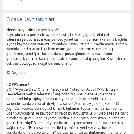
Giriş ve Kayıt sorunları
Neden kayıt olmam gerekiyor?
Kayıt olmanıza gerek olmayabilirdi aslında. Mesaj gönderebilmek için kayıt
işleminin şart olması, mesaj panosu yöneticisinin (yönetici) kararına bağlıdır.
Ayrıca kayıt olunca bazı özel imkanlara ulaşabilirsiniz. Örneğin mesajlarınızın
yanında kendinize ait küçük bir resim (avatar) gösterme, özel mesaj
gönderme, tanıdığınız kullanıcılara e-posta gönderme veya kullanıcı
gruplarına katılma imkanlarına misafir kullanıcılar sahip değildir. Kayıt işlemi
çok basit olduğu için kayıt olmanız önerilir.
Başa dön
COPPA nedir?
COPPA ya da Child Online Privacy and Protection Act of 1998, Birleşik
Devletlerde web sitelerinin 13 yaşından küçüklerin ebeveynlerinden
potansiyel bilgi toplayabilmek için yazılı izin almayı gerekli tutan bir
kanundur, ya da başka bir deyişle yasal veli/vasi onay şeklidir, veliler 13
yaşından küçüklerden kişisel kimlik bilgilerinin toplanması için izin verirler.
Eğer bu uygulama ile kayıt olmak ya da bu uygulama ile bir web sitesine kayıt
olmak size güvenilir gelmiyorsa, yardım için bir yasal danışman ile iletişime
geçin. Not: phpBB Limited ya da bu mesaj panosunun sahibi yasal destek
sağlamaz, ve “Bu mesaj panosu ile ilgili kötü niyetli ve/veya hukuki
konularda kime başvurabilirim?” sorusu hariç, yasayı ilgilendiren herhangi bir