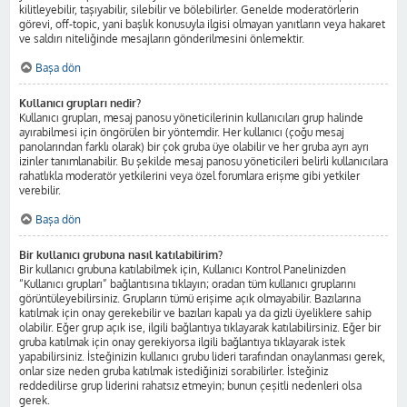
kilitleyebilir, taşıyabilir, silebilir ve bölebilirler. Genelde moderatörlerin
görevi, off-topic, yani başlık konusuyla ilgisi olmayan yanıtların veya hakaret
ve saldırı niteliğinde mesajların gönderilmesini önlemektir.
Başa dön
Kullanıcı grupları nedir?
Kullanıcı grupları, mesaj panosu yöneticilerinin kullanıcıları grup halinde
ayırabilmesi için öngörülen bir yöntemdir. Her kullanıcı (çoğu mesaj
panolarından farklı olarak) bir çok gruba üye olabilir ve her gruba ayrı ayrı
izinler tanımlanabilir. Bu şekilde mesaj panosu yöneticileri belirli kullanıcılara
rahatlıkla moderatör yetkilerini veya özel forumlara erişme gibi yetkiler
verebilir.
Başa dön
Bir kullanıcı grubuna nasıl katılabilirim?
Bir kullanıcı grubuna katılabilmek için, Kullanıcı Kontrol Panelinizden
“Kullanıcı grupları” bağlantısına tıklayın; oradan tüm kullanıcı gruplarını
görüntüleyebilirsiniz. Grupların tümü erişime açık olmayabilir. Bazılarına
katılmak için onay gerekebilir ve bazıları kapalı ya da gizli üyeliklere sahip
olabilir. Eğer grup açık ise, ilgili bağlantıya tıklayarak katılabilirsiniz. Eğer bir
gruba katılmak için onay gerekiyorsa ilgili bağlantıya tıklayarak istek
yapabilirsiniz. İsteğinizin kullanıcı grubu lideri tarafından onaylanması gerek,
onlar size neden gruba katılmak istediğinizi sorabilirler. İsteğiniz
reddedilirse grup liderini rahatsız etmeyin; bunun çeşitli nedenleri olsa
gerek.