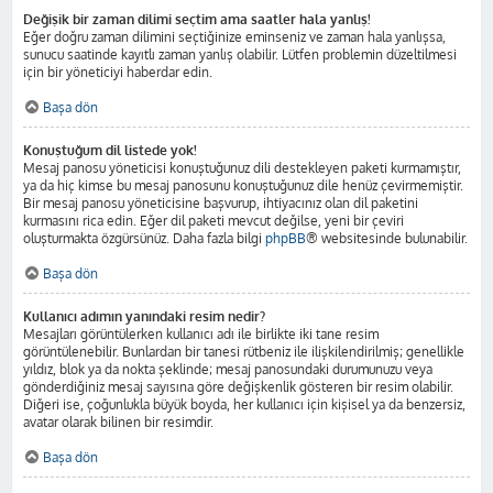
Değişik bir zaman dilimi seçtim ama saatler hala yanlış!
Eğer doğru zaman dilimini seçtiğinize eminseniz ve zaman hala yanlışsa,
sunucu saatinde kayıtlı zaman yanlış olabilir. Lütfen problemin düzeltilmesi
için bir yöneticiyi haberdar edin.
Başa dön
Konuştuğum dil listede yok!
Mesaj panosu yöneticisi konuştuğunuz dili destekleyen paketi kurmamıştır,
ya da hiç kimse bu mesaj panosunu konuştuğunuz dile henüz çevirmemiştir.
Bir mesaj panosu yöneticisine başvurup, ihtiyacınız olan dil paketini
kurmasını rica edin. Eğer dil paketi mevcut değilse, yeni bir çeviri
oluşturmakta özgürsünüz. Daha fazla bilgi
phpBB
® websitesinde bulunabilir.
Başa dön
Kullanıcı adımın yanındaki resim nedir?
Mesajları görüntülerken kullanıcı adı ile birlikte iki tane resim
görüntülenebilir. Bunlardan bir tanesi rütbeniz ile ilişkilendirilmiş; genellikle
yıldız, blok ya da nokta şeklinde; mesaj panosundaki durumunuzu veya
gönderdiğiniz mesaj sayısına göre değişkenlik gösteren bir resim olabilir.
Diğeri ise, çoğunlukla büyük boyda, her kullanıcı için kişisel ya da benzersiz,
avatar olarak bilinen bir resimdir.
Başa dön