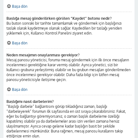
Başa dön
Başlığa mesaj gönderilirken görülen “Kaydet” butonu nedir?
Bu buton sonraki bir tarihte tamamlamak ve göndermek için başlığınızı
taslak olarak kaydetmeye olanak sağlar. Kaydedilen bir taslağı yeniden
yüklemek için, Kullanıcı Kontrol Panelini ziyaret edin.
Başa dön
Neden mesajımın onaylanması gerekiyor?
Mesaj panosu yöneticisi, foruma mesaj göndermek için ilk önce mesajların
incelenmesi gerektiğine karar vermiş olabilir. Ayrıca yönetici, sizi bir
kullanıcı grubuna yerleştirmiş olabilir ve bu grubun mesajları gönderilmeden
önce incelenmesi gerekiyor olabilir. Daha fazla bilgi için lütfen mesaj
panosu yöneticisiyle iletişime geçin.
Başa dön
Başlığımı nasıl darbelerim?
“Başlığı darbele” bağlantısını görüp tıkladığınız zaman, başlığı
“darbeleyerek” forumun ilk sayfasında en üst sıraya çıkarabilirsiniz. Fakat,
eğer bu bağlantıyı göremiyorsanız, o zaman başlık darbeleme özelliği
kapatılmış olabilir ya da darbelemeler arası izin verilen zamana henüz
ulaşılmamıştır. Ayrıca cevap gelene kadar başlığın basit bir şekilde
darbelenmesi mümkündür. Buna rağmen, mesaj panosu kurallarını takip
ettiğinize emin olun.