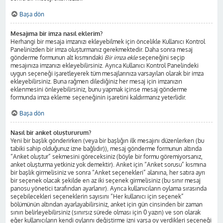
Başa dön
Mesajıma bir imza nasıl eklerim?
Herhangi bir mesaja imzanızı ekleyebilmek için öncelikle Kullanıcı Kontrol
Panelinizden bir imza oluşturmanız gerekmektedir. Daha sonra mesaj
gönderme formunun alt kısmındaki
Bir imza ekle
seçeneğini seçip
mesajınıza imzanızı ekleyebilirsiniz. Ayrıca Kullanıcı Kontrol Panelindeki
uygun seçeneği işaretleyerek tüm mesajlarınıza varsayılan olarak bir imza
ekleyebilirsiniz. Buna rağmen dilediğiniz her mesaj için imzanızın
eklenmesini önleyebilirsiniz, bunu yapmak içinse mesaj gönderme
formunda imza ekleme seçeneğinin işaretini kaldırmanız yeterlidir.
Başa dön
Nasıl bir anket oluştururum?
Yeni bir başlık gönderirken (veya bir başlığın ilk mesajını düzenlerken (bu
tabiki sahip olduğunuz izne bağlıdır)), mesaj gönderme formunun altında
“Anket oluştur” sekmesini göreceksiniz (böyle bir formu göremiyorsanız,
anket oluşturma yetkiniz yok demektir). Anket için “Anket sorusu” kısmına
bir başlık girmelisiniz ve sonra “Anket seçenekleri” alanına, her satıra ayrı
bir seçenek olacak şekilde en az iki seçenek girmelisiniz (bu sınır mesaj
panosu yönetici tarafından ayarlanır). Ayrıca kullanıcıların oylama sırasında
seçebilecekleri seçeneklerin sayısını “Her kullanıcı için seçenek”
bölümünün altından ayarlayabilirsiniz, anket için gün cinsinden bir zaman
sınırı belirleyebilirsiniz (sınırsız sürede olması için 0 yazın) ve son olarak
eğer kullanıcıların kendi oylarını değiştirme izni varsa oy verdikleri seçeneği