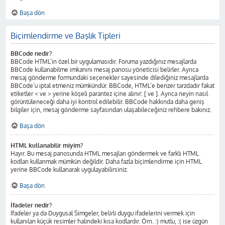
Başa dön
Biçimlendirme ve Başlık Tipleri
BBCode nedir?
BBCode HTML’in özel bir uygulamasıdır. Foruma yazdığınız mesajlarda
BBCode kullanabilme imkanını mesaj panosu yöneticisi belirler. Ayrıca
mesaj gönderme formundaki seçenekler sayesinde dilediğiniz mesajlarda
BBCode’u iptal etmeniz mümkündür. BBCode, HTML’e benzer tarzdadır fakat
etiketler < ve > yerine köşeli parantez içine alınır: [ ve ]. Ayrıca neyin nasıl
görüntüleneceği daha iyi kontrol edilebilir. BBCode hakkında daha geniş
bilgiler için, mesaj gönderme sayfasından ulaşabileceğiniz rehbere bakınız.
Başa dön
HTML kullanabilir miyim?
Hayır. Bu mesaj panosunda HTML mesajları göndermek ve farklı HTML
kodları kullanmak mümkün değildir. Daha fazla biçimlendirme için HTML
yerine BBCode kullanarak uygulayabilirsiniz.
Başa dön
İfadeler nedir?
İfadeler ya da Duygusal Simgeler, belirli duygu ifadelerini vermek için
kullanılan küçük resimler halindeki kısa kodlardır. Örn. :) mutlu, :( ise üzgün