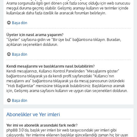
Arama sorgunuzla ilgili geri dönen çok fazla sonuç olduğu için web sunucusu
meşgul duruma geçmiş olabilir. Gelişmiş aramayı kullanın ve terimler içinde
kullanılacak daha fazla özellik ile aranacak forumları belirleyin.
Başa dön
Üyeler için nasıl arama yaparım?
“Üyeler” sayfasına gidin ve “Bir üye bul” bağlantısına tıklayın. Buradan,
açıklanan seçenekleri doldurun.
Başa dön
Kendi mesajlarımı ve başlıklarımı nasıl bulabilirim?
Kendi mesajlarınızı, Kullanıcı Kontrol Panelinden “Mesajlarımı göster”
bağlantısına tıklayarak ya da kendi profil sayfanızdaki “Kullanıcı’nın
mesajlarını ara” bağlantısına tıklayarak ya da mesaj panosunun üstündeki
“Hızlı Bağlantılar” menüsüne tıklayarak bulabilirsiniz. Başlıklarınızı aramak
için, Gelişmiş arama sayfasını kullanın ve uygun olan seçenekleri doldurun.
Başa dön
Abonelikler ve Yer imleri
Yer imi ve abonelik arasındaki fark nedir?
phpBB 3.0’da, başlık yer imleri bir web tarayıcısındaki yer imleri gibi
çalışıyordu. Yer imlerine eklenen başlıklar güncellendiği zaman hiç bir uyarı