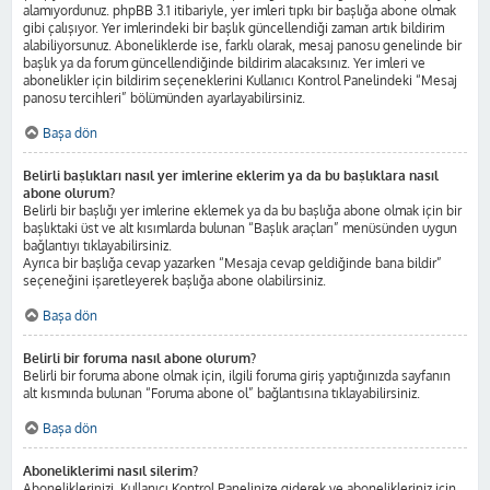
alamıyordunuz. phpBB 3.1 itibariyle, yer imleri tıpkı bir başlığa abone olmak
gibi çalışıyor. Yer imlerindeki bir başlık güncellendiği zaman artık bildirim
alabiliyorsunuz. Aboneliklerde ise, farklı olarak, mesaj panosu genelinde bir
başlık ya da forum güncellendiğinde bildirim alacaksınız. Yer imleri ve
abonelikler için bildirim seçeneklerini Kullanıcı Kontrol Panelindeki “Mesaj
panosu tercihleri” bölümünden ayarlayabilirsiniz.
Başa dön
Belirli başlıkları nasıl yer imlerine eklerim ya da bu başlıklara nasıl
abone olurum?
Belirli bir başlığı yer imlerine eklemek ya da bu başlığa abone olmak için bir
başlıktaki üst ve alt kısımlarda bulunan “Başlık araçları” menüsünden uygun
bağlantıyı tıklayabilirsiniz.
Ayrıca bir başlığa cevap yazarken “Mesaja cevap geldiğinde bana bildir”
seçeneğini işaretleyerek başlığa abone olabilirsiniz.
Başa dön
Belirli bir foruma nasıl abone olurum?
Belirli bir foruma abone olmak için, ilgili foruma giriş yaptığınızda sayfanın
alt kısmında bulunan “Foruma abone ol” bağlantısına tıklayabilirsiniz.
Başa dön
Aboneliklerimi nasıl silerim?
Aboneliklerinizi, Kullanıcı Kontrol Panelinize giderek ve abonelikleriniz için