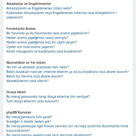
Arkadaşlar ve Engellenenler
Arkadaşlarım ve Engellenenler listesi nedir?
Kullanıcıları Arkadaşlarım veya Engellenenler listesine nasıl ekleyebilirim /
silebilirim?
Forumlarda Arama
Bir forumda ya da forumlarda nasıl arama yapabilirim?
Neden arama yaptığımda sonuç çıkmıyor?
Neden arama yaptığımda boş bir sayfa çıkıyor!?
Üyeler için nasıl arama yaparım?
Kendi mesajlarımı ve başlıklarımı nasıl bulabilirim?
Abonelikler ve Yer imleri
Yer imi ve abonelik arasındaki fark nedir?
Belirli başlıkları nasıl yer imlerine eklerim ya da bu başlıklara nasıl abone olurum?
Belirli bir foruma nasıl abone olurum?
Aboneliklerimi nasıl silerim?
Dosya ekleri
Bu mesaj panosunda hangi dosya eklerine izin veriliyor?
Tüm dosya eklerimi nasıl bulurum?
phpBB Konuları
Bu mesaj panosunu kim yazdı?
Aradığım X özellik neden yok?
Bu mesaj panosuyla ilgili hukuki sorunlar için ve/veya suistimal durumlarda kime
başvurabilirim?
Bir mesaj panosu yöneticisiyle nasıl iletişime geçebilirim?