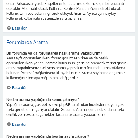
onları Arkadaşlar ya da Engellenenler listenize eklemek için bir bağlantı
olacaktır. Alternatif olarak Kullanıcı Kontrol Paneliniz’den, direkt olarak
kullanıcıların üye adlarını girerek ekleyebilirsiniz. Ayrıca aynı sayfayı
kullanarak kullanıcıları listenizden silebilirsiniz.
Başa dön
Forumlarda Arama
Bir forumda ya da forumlarda nasıl arama yapabilirim?
Ana sayfa görüntülenirken, forum görüntülenirken ya da başlık
görüntülenirken yerleşik arama kutusunun içerisine aranacak terimi girerek
arama yapabilirsiniz. Gelişmiş arama yapmak için forumda tüm sayfalarda
bulunan “Arama” bağlantısına tıklayabilirsiniz. Arama sayfasına erişiminiz
kullandığınız temaya bağlı olarak değişebilir.
Başa dön
Neden arama yaptığımda sonuç çıkmıyor?
Yaptığınız arama, çok belirsiz ve phpBB tarafından indekslenmeyen çok
fazla genel terim içeriyor olabilir. Gelişmiş Arama içerisindeki daha fazla
özellik ve mevcut seçenekleri kullanarak arama yapabilirsiniz.
Başa dön
Neden arama yaptığımda boş bir sayfa çıkıyor!?