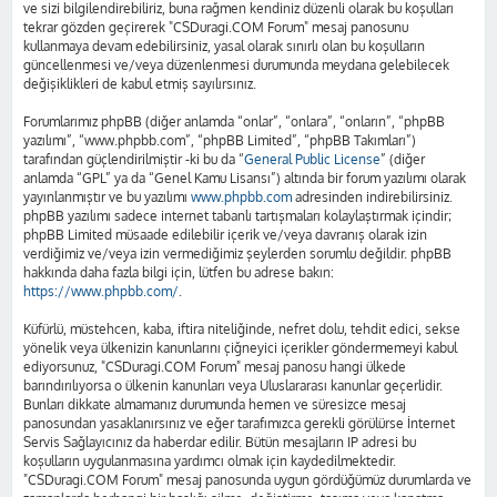
ve sizi bilgilendirebiliriz, buna rağmen kendiniz düzenli olarak bu koşulları
tekrar gözden geçirerek "CSDuragi.COM Forum" mesaj panosunu
kullanmaya devam edebilirsiniz, yasal olarak sınırlı olan bu koşulların
güncellenmesi ve/veya düzenlenmesi durumunda meydana gelebilecek
değişiklikleri de kabul etmiş sayılırsınız.
Forumlarımız phpBB (diğer anlamda “onlar”, “onlara”, “onların”, “phpBB
yazılımı”, “www.phpbb.com”, “phpBB Limited”, “phpBB Takımları”)
tarafından güçlendirilmiştir -ki bu da “
General Public License
” (diğer
anlamda “GPL” ya da “Genel Kamu Lisansı”) altında bir forum yazılımı olarak
yayınlanmıştır ve bu yazılımı
www.phpbb.com
adresinden indirebilirsiniz.
phpBB yazılımı sadece internet tabanlı tartışmaları kolaylaştırmak içindir;
phpBB Limited müsaade edilebilir içerik ve/veya davranış olarak izin
verdiğimiz ve/veya izin vermediğimiz şeylerden sorumlu değildir. phpBB
hakkında daha fazla bilgi için, lütfen bu adrese bakın:
https://www.phpbb.com/
.
Küfürlü, müstehcen, kaba, iftira niteliğinde, nefret dolu, tehdit edici, sekse
yönelik veya ülkenizin kanunlarını çiğneyici içerikler göndermemeyi kabul
ediyorsunuz, "CSDuragi.COM Forum" mesaj panosu hangi ülkede
barındırılıyorsa o ülkenin kanunları veya Uluslararası kanunlar geçerlidir.
Bunları dikkate almamanız durumunda hemen ve süresizce mesaj
panosundan yasaklanırsınız ve eğer tarafımızca gerekli görülürse İnternet
Servis Sağlayıcınız da haberdar edilir. Bütün mesajların IP adresi bu
koşulların uygulanmasına yardımcı olmak için kaydedilmektedir.
"CSDuragi.COM Forum" mesaj panosunda uygun gördüğümüz durumlarda ve