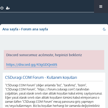
Ana sayfa
Forum ana sayfa
Discord sunucumuz açılmıştır, hepinizi bekleriz
https://discord.gg/43gGDQe6tS
CSDuragi.COM Forum - Kullanım koşulları
"CSDuragi.COM Forum" (diğer anlamda "biz", "tarafımız", "bizim",
"CSDuragi.COM Forum", "https://forum.csduragi.com") tarafından
çoğaltılan, yasal olarak sınırlı olan alttaki koşulları kabul etmiş sayılıyorsunuz.
Eğer yasal olarak sınırlı olan alttaki koşulların tümünü kabul etmiyorsanız o
zaman lütfen "CSDuragi.COM Forum" mesaj panosuna giriş yapmayın
ve/veya kullanmayın. Biz bu koşulları herhangi bir zamanda değiştirebiliriz