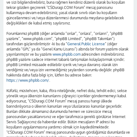
ve sizi bilgilendirebiliriz, buna rağmen kendiniz düzenli olarak bu koşulları
tekrar gözden geçirerek "CSDuragi.COM Forum" mesaj panosunu
kullanmaya devam edebilirsiniz, yasal olarak sınırlı olan bu koşulların
güncellenmesi ve/veya düzenlenmesi durumunda meydana gelebilecek
değişiklikleri de kabul etmiş sayılırsınız.
Forumlarımız phpBB (diğer anlamda “onlar”, “onlara”, “onların”, “phpBB
yazılımı”, “www.phpbb.com”, “phpBB Limited”, “phpBB Takımları”)
tarafından güçlendirilmiştir -ki bu da “
General Public License
” (diğer
anlamda “GPL” ya da “Genel Kamu Lisansı”) altında bir forum yazılımı olarak
yayınlanmıştır ve bu yazılımı
www.phpbb.com
adresinden indirebilirsiniz.
phpBB yazılımı sadece internet tabanlı tartışmaları kolaylaştırmak içindir;
phpBB Limited müsaade edilebilir içerik ve/veya davranış olarak izin
verdiğimiz ve/veya izin vermediğimiz şeylerden sorumlu değildir. phpBB
hakkında daha fazla bilgi için, lütfen bu adrese bakın:
https://www.phpbb.com/
.
Küfürlü, müstehcen, kaba, iftira niteliğinde, nefret dolu, tehdit edici, sekse
yönelik veya ülkenizin kanunlarını çiğneyici içerikler göndermemeyi kabul
ediyorsunuz, "CSDuragi.COM Forum" mesaj panosu hangi ülkede
barındırılıyorsa o ülkenin kanunları veya Uluslararası kanunlar geçerlidir.
Bunları dikkate almamanız durumunda hemen ve süresizce mesaj
panosundan yasaklanırsınız ve eğer tarafımızca gerekli görülürse İnternet
Servis Sağlayıcınız da haberdar edilir. Bütün mesajların IP adresi bu
koşulların uygulanmasına yardımcı olmak için kaydedilmektedir.
"CSDuragi.COM Forum" mesaj panosunda uygun gördüğümüz durumlarda ve