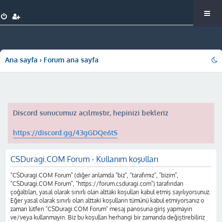
Ana sayfa
Forum ana sayfa
Discord sunucumuz açılmıştır, hepinizi bekleriz
https://discord.gg/43gGDQe6tS
CSDuragi.COM Forum - Kullanım koşulları
"CSDuragi.COM Forum" (diğer anlamda "biz", "tarafımız", "bizim",
"CSDuragi.COM Forum", "https://forum.csduragi.com") tarafından
çoğaltılan, yasal olarak sınırlı olan alttaki koşulları kabul etmiş sayılıyorsunuz.
Eğer yasal olarak sınırlı olan alttaki koşulların tümünü kabul etmiyorsanız o
zaman lütfen "CSDuragi.COM Forum" mesaj panosuna giriş yapmayın
ve/veya kullanmayın. Biz bu koşulları herhangi bir zamanda değiştirebiliriz