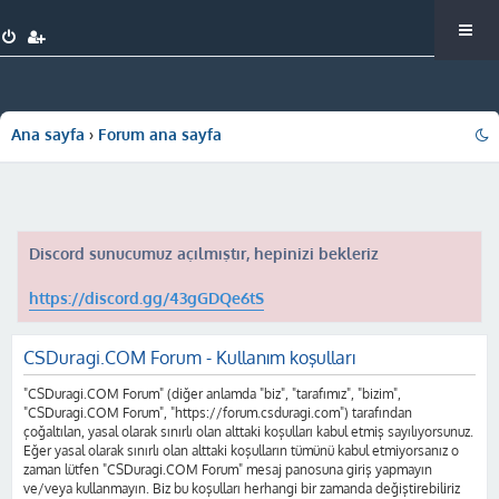
Ana sayfa
Forum ana sayfa
Discord sunucumuz açılmıştır, hepinizi bekleriz
https://discord.gg/43gGDQe6tS
CSDuragi.COM Forum - Kullanım koşulları
"CSDuragi.COM Forum" (diğer anlamda "biz", "tarafımız", "bizim",
"CSDuragi.COM Forum", "https://forum.csduragi.com") tarafından
çoğaltılan, yasal olarak sınırlı olan alttaki koşulları kabul etmiş sayılıyorsunuz.
Eğer yasal olarak sınırlı olan alttaki koşulların tümünü kabul etmiyorsanız o
zaman lütfen "CSDuragi.COM Forum" mesaj panosuna giriş yapmayın
ve/veya kullanmayın. Biz bu koşulları herhangi bir zamanda değiştirebiliriz