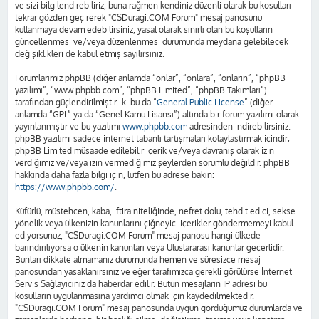
ve sizi bilgilendirebiliriz, buna rağmen kendiniz düzenli olarak bu koşulları
tekrar gözden geçirerek "CSDuragi.COM Forum" mesaj panosunu
kullanmaya devam edebilirsiniz, yasal olarak sınırlı olan bu koşulların
güncellenmesi ve/veya düzenlenmesi durumunda meydana gelebilecek
değişiklikleri de kabul etmiş sayılırsınız.
Forumlarımız phpBB (diğer anlamda “onlar”, “onlara”, “onların”, “phpBB
yazılımı”, “www.phpbb.com”, “phpBB Limited”, “phpBB Takımları”)
tarafından güçlendirilmiştir -ki bu da “
General Public License
” (diğer
anlamda “GPL” ya da “Genel Kamu Lisansı”) altında bir forum yazılımı olarak
yayınlanmıştır ve bu yazılımı
www.phpbb.com
adresinden indirebilirsiniz.
phpBB yazılımı sadece internet tabanlı tartışmaları kolaylaştırmak içindir;
phpBB Limited müsaade edilebilir içerik ve/veya davranış olarak izin
verdiğimiz ve/veya izin vermediğimiz şeylerden sorumlu değildir. phpBB
hakkında daha fazla bilgi için, lütfen bu adrese bakın:
https://www.phpbb.com/
.
Küfürlü, müstehcen, kaba, iftira niteliğinde, nefret dolu, tehdit edici, sekse
yönelik veya ülkenizin kanunlarını çiğneyici içerikler göndermemeyi kabul
ediyorsunuz, "CSDuragi.COM Forum" mesaj panosu hangi ülkede
barındırılıyorsa o ülkenin kanunları veya Uluslararası kanunlar geçerlidir.
Bunları dikkate almamanız durumunda hemen ve süresizce mesaj
panosundan yasaklanırsınız ve eğer tarafımızca gerekli görülürse İnternet
Servis Sağlayıcınız da haberdar edilir. Bütün mesajların IP adresi bu
koşulların uygulanmasına yardımcı olmak için kaydedilmektedir.
"CSDuragi.COM Forum" mesaj panosunda uygun gördüğümüz durumlarda ve