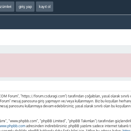
özümleri
giriş yap
kayıt ol
 Forum", "https://forum.csduragi.com") tarafından çoğaltılan, yasal olarak sınırlı olan
orum" mesaj panosuna giriş yapmayın ve/veya kullanmayın. Biz bu koşulları herhangi bi
mesaj panosunu kullanmaya devam edebilirsiniz, yasal olarak sınırlı olan bu koşul
lımı”, “www.phpbb.com”, “phpBB Limited”, “phpBB Takımları”) tarafından güçlendirilm
www.phpbb.com
adresinden indirebilirsiniz. phpBB yazılımı sadece internet tabanlı t
sorumlu değildir. phpBB hakkında daha fazla bilgi için, lütfen bu adrese bakın:
http