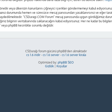
se yönelik veya ülkenizin kanunlarını çiğneyici içerikler göndermemeyi kabul ediyors
amanız durumunda hemen ve süresizce mesaj panosundan yasaklanırsınız ve eğer tarafım
n kaydedilmektedir. "CSDuragi.COM Forum" mesaj panosunda uygun gördüğümüz durumla
ğiniz bilginin veritabanında saklanacağını kabul ediyorsunuz. Her ne kadar bu bilgiler
 veya phpBB kesinlikle sorumlu değildir.
CSDurağı forum gücünü phpBB'den almaktadır
cs 1.6 indir
-
cs 1.6 server
-
cs 1.6 server kirala
Optimized by:
phpBB SEO
Gizlilik
|
Koşullar