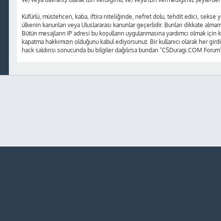
Küfürlü, müstehcen, kaba, iftira niteliğinde, nefret dolu, tehdit edici, sek
ülkenin kanunları veya Uluslararası kanunlar geçerlidir. Bunları dikkate alm
Bütün mesajların IP adresi bu koşulların uygulanmasına yardımcı olmak içi
kapatma hakkımızın olduğunu kabul ediyorsunuz. Bir kullanıcı olarak her girdi
hack saldırısı sonucunda bu bilgiler dağılırsa bundan "CSDuragi.COM Forum"