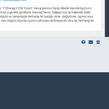
unuz, "CSDuragi.COM Forum" mesaj panosu hangi ülkede barındırılıyorsa o
ızca gerekli görülürse İnternet Servis Sağlayıcınız da haberdar edilir.
rda ve zamanlarda herhangi bir başlığı silme, değiştirme, taşıma veya
 sizin bilginiz dışında üçüncü şahıslara verilmeyecek olsa da, herhangi bir