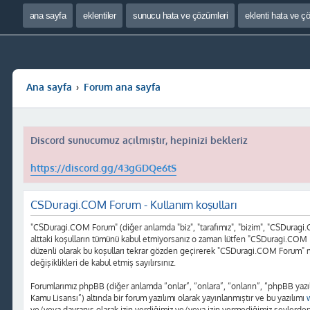
ana sayfa
eklentiler
sunucu hata ve çözümleri
eklenti hata ve ç
Ana sayfa
Forum ana sayfa
Discord sunucumuz açılmıştır, hepinizi bekleriz
https://discord.gg/43gGDQe6tS
CSDuragi.COM Forum - Kullanım koşulları
"CSDuragi.COM Forum" (diğer anlamda "biz", "tarafımız", "bizim", "CSDuragi.COM
alttaki koşulların tümünü kabul etmiyorsanız o zaman lütfen "CSDuragi.COM F
düzenli olarak bu koşulları tekrar gözden geçirerek "CSDuragi.COM Forum" 
değişiklikleri de kabul etmiş sayılırsınız.
Forumlarımız phpBB (diğer anlamda “onlar”, “onlara”, “onların”, “phpBB yazı
Kamu Lisansı”) altında bir forum yazılımı olarak yayınlanmıştır ve bu yazılımı
ve/veya davranış olarak izin verdiğimiz ve/veya izin vermediğimiz şeylerden 