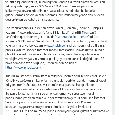
ve sizi bilgilendirebiliriz, buna rağmen kendiniz düzenli olarak bu koşulları
tekrar gözden geçirerek "CSDuragi.COM Forum" mesaj panosunu
kullanmaya devam edebilirsiniz, yasal olarak sınırlı olan bu koşulların
güncellenmesi ve/veya düzenlenmesi durumunda meydana gelebilecek
değişiklikleri de kabul etmiş sayılırsınız.
Forumlarımız phpBB (diğer anlamda “onlar”, “onlara”, “onların”, “phpBB
yazılımı”, “www.phpbb.com”, “phpBB Limited”, “phpBB Takımları”)
tarafından güçlendirilmiştir -ki bu da “
General Public License
” (diğer
anlamda “GPL” ya da “Genel Kamu Lisansı”) altında bir forum yazılımı olarak
yayınlanmıştır ve bu yazılımı
www.phpbb.com
adresinden indirebilirsiniz.
phpBB yazılımı sadece internet tabanlı tartışmaları kolaylaştırmak içindir;
phpBB Limited müsaade edilebilir içerik ve/veya davranış olarak izin
verdiğimiz ve/veya izin vermediğimiz şeylerden sorumlu değildir. phpBB
hakkında daha fazla bilgi için, lütfen bu adrese bakın:
https://www.phpbb.com/
.
Küfürlü, müstehcen, kaba, iftira niteliğinde, nefret dolu, tehdit edici, sekse
yönelik veya ülkenizin kanunlarını çiğneyici içerikler göndermemeyi kabul
ediyorsunuz, "CSDuragi.COM Forum" mesaj panosu hangi ülkede
barındırılıyorsa o ülkenin kanunları veya Uluslararası kanunlar geçerlidir.
Bunları dikkate almamanız durumunda hemen ve süresizce mesaj
panosundan yasaklanırsınız ve eğer tarafımızca gerekli görülürse İnternet
Servis Sağlayıcınız da haberdar edilir. Bütün mesajların IP adresi bu
koşulların uygulanmasına yardımcı olmak için kaydedilmektedir.
"CSDuragi.COM Forum" mesaj panosunda uygun gördüğümüz durumlarda ve