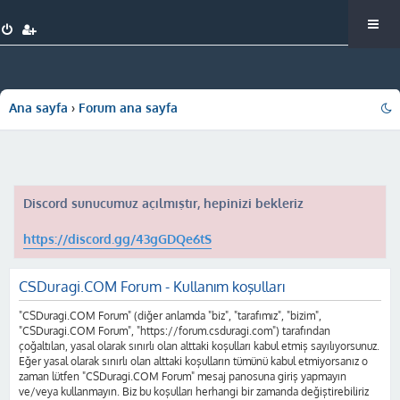
Ana sayfa
Forum ana sayfa
Discord sunucumuz açılmıştır, hepinizi bekleriz
https://discord.gg/43gGDQe6tS
CSDuragi.COM Forum - Kullanım koşulları
"CSDuragi.COM Forum" (diğer anlamda "biz", "tarafımız", "bizim",
"CSDuragi.COM Forum", "https://forum.csduragi.com") tarafından
çoğaltılan, yasal olarak sınırlı olan alttaki koşulları kabul etmiş sayılıyorsunuz.
Eğer yasal olarak sınırlı olan alttaki koşulların tümünü kabul etmiyorsanız o
zaman lütfen "CSDuragi.COM Forum" mesaj panosuna giriş yapmayın
ve/veya kullanmayın. Biz bu koşulları herhangi bir zamanda değiştirebiliriz