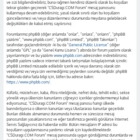
ve sizi bilgilendirebiliriz, buna rağmen kendiniz düzenli olarak bu koşulları
tekrar gözden geçirerek "CSDuragi.COM Forum" mesaj panosunu
kullanmaya devam edebilirsiniz, yasal olarak sınırlı olan bu koşulların
güncellenmesi ve/veya düzenlenmesi durumunda meydana gelebilecek
değişiklikleri de kabul etmiş sayılırsınız.
Forumlarımız phpBB (diğer anlamda “onlar”, “onlara”, “onların”, “phpBB
yazılımı”, “www.phpbb.com”, “phpBB Limited”, “phpBB Takımları”)
tarafından güçlendirilmiştir -ki bu da “
General Public License
” (diğer
anlamda “GPL” ya da “Genel Kamu Lisansı”) altında bir forum yazılımı olarak
yayınlanmıştır ve bu yazılımı
www.phpbb.com
adresinden indirebilirsiniz.
phpBB yazılımı sadece internet tabanlı tartışmaları kolaylaştırmak içindir;
phpBB Limited müsaade edilebilir içerik ve/veya davranış olarak izin
verdiğimiz ve/veya izin vermediğimiz şeylerden sorumlu değildir. phpBB
hakkında daha fazla bilgi için, lütfen bu adrese bakın:
https://www.phpbb.com/
.
Küfürlü, müstehcen, kaba, iftira niteliğinde, nefret dolu, tehdit edici, sekse
yönelik veya ülkenizin kanunlarını çiğneyici içerikler göndermemeyi kabul
ediyorsunuz, "CSDuragi.COM Forum" mesaj panosu hangi ülkede
barındırılıyorsa o ülkenin kanunları veya Uluslararası kanunlar geçerlidir.
Bunları dikkate almamanız durumunda hemen ve süresizce mesaj
panosundan yasaklanırsınız ve eğer tarafımızca gerekli görülürse İnternet
Servis Sağlayıcınız da haberdar edilir. Bütün mesajların IP adresi bu
koşulların uygulanmasına yardımcı olmak için kaydedilmektedir.
"CSDuragi.COM Forum" mesaj panosunda uygun gördüğümüz durumlarda ve