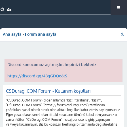
Ana sayfa
Forum ana sayfa
Discord sunucumuz açılmıştır, hepinizi bekleriz
https://discord.gg/43gGDQe6tS
CSDuragi.COM Forum - Kullanım koşulları
"CSDuragi.COM Forum" (diğer anlamda "biz", "tarafımız", "bizim",
"CSDuragi.COM Forum", "https://forum.csduragi.com") tarafından
çoğaltılan, yasal olarak sınırlı olan alttaki koşulları kabul etmiş sayılıyorsunuz.
Eğer yasal olarak sınırlı olan alttaki koşulların tümünü kabul etmiyorsanız o
zaman lütfen "CSDuragi.COM Forum" mesaj panosuna giriş yapmayın
ve/veya kullanmayın. Biz bu koşulları herhangi bir zamanda değiştirebiliriz