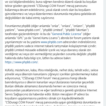
ve sizi bilgilendirebiliriz, buna rağmen kendiniz düzenli olarak bu koşulları
tekrar gözden geçirerek "CSDuragi.COM Forum" mesaj panosunu
kullanmaya devam edebilirsiniz, yasal olarak sınırlı olan bu koşulların
güncellenmesi ve/veya düzenlenmesi durumunda meydana gelebilecek
değişiklikleri de kabul etmiş sayılırsınız.
Forumlarımız phpBB (diğer anlamda “onlar”, “onlara”, “onların”, “phpBB
yazılımı”, “www.phpbb.com”, “phpBB Limited”, “phpBB Takımları”)
tarafından güçlendirilmiştir -ki bu da “
General Public License
” (diğer
anlamda “GPL” ya da “Genel Kamu Lisansı”) altında bir forum yazılımı olarak
yayınlanmıştır ve bu yazılımı
www.phpbb.com
adresinden indirebilirsiniz.
phpBB yazılımı sadece internet tabanlı tartışmaları kolaylaştırmak içindir;
phpBB Limited müsaade edilebilir içerik ve/veya davranış olarak izin
verdiğimiz ve/veya izin vermediğimiz şeylerden sorumlu değildir. phpBB
hakkında daha fazla bilgi için, lütfen bu adrese bakın:
https://www.phpbb.com/
.
Küfürlü, müstehcen, kaba, iftira niteliğinde, nefret dolu, tehdit edici, sekse
yönelik veya ülkenizin kanunlarını çiğneyici içerikler göndermemeyi kabul
ediyorsunuz, "CSDuragi.COM Forum" mesaj panosu hangi ülkede
barındırılıyorsa o ülkenin kanunları veya Uluslararası kanunlar geçerlidir.
Bunları dikkate almamanız durumunda hemen ve süresizce mesaj
panosundan yasaklanırsınız ve eğer tarafımızca gerekli görülürse İnternet
Servis Sağlayıcınız da haberdar edilir. Bütün mesajların IP adresi bu
koşulların uygulanmasına yardımcı olmak için kaydedilmektedir.
"CSDuragi.COM Forum" mesaj panosunda uygun gördüğümüz durumlarda ve