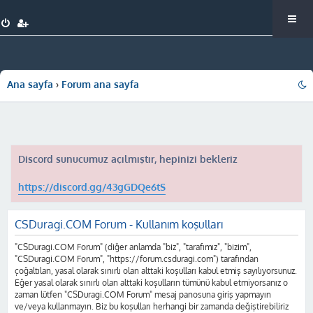
Ana sayfa
Forum ana sayfa
Discord sunucumuz açılmıştır, hepinizi bekleriz
https://discord.gg/43gGDQe6tS
CSDuragi.COM Forum - Kullanım koşulları
"CSDuragi.COM Forum" (diğer anlamda "biz", "tarafımız", "bizim",
"CSDuragi.COM Forum", "https://forum.csduragi.com") tarafından
çoğaltılan, yasal olarak sınırlı olan alttaki koşulları kabul etmiş sayılıyorsunuz.
Eğer yasal olarak sınırlı olan alttaki koşulların tümünü kabul etmiyorsanız o
zaman lütfen "CSDuragi.COM Forum" mesaj panosuna giriş yapmayın
ve/veya kullanmayın. Biz bu koşulları herhangi bir zamanda değiştirebiliriz