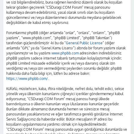
ve sizi bilgilendirebiliriz, buna rağmen kendiniz düzenli olarak bu koşulları
tekrar gözden geçirerek "CSDuragi.COM Forum" mesaj panosunu
kullanmaya devam edebilirsiniz, yasal olarak sınırlı olan bu koşulların
güncellenmesi ve/veya düzenlenmesi durumunda meydana gelebilecek
değişiklikleri de kabul etmiş sayılırsınız.
Forumlarımız phpBB (diğer anlamda “onlar”, “onlara”, “onların”, “phpBB
yazılımı”, “www.phpbb.com”, “phpBB Limited”, “phpBB Takımları”)
tarafından güçlendirilmiştir -ki bu da “
General Public License
” (diğer
anlamda “GPL” ya da “Genel Kamu Lisansı”) altında bir forum yazılımı olarak
yayınlanmıştır ve bu yazılımı
www.phpbb.com
adresinden indirebilirsiniz.
phpBB yazılımı sadece internet tabanlı tartışmaları kolaylaştırmak içindir;
phpBB Limited müsaade edilebilir içerik ve/veya davranış olarak izin
verdiğimiz ve/veya izin vermediğimiz şeylerden sorumlu değildir. phpBB
hakkında daha fazla bilgi için, lütfen bu adrese bakın:
https://www.phpbb.com/
.
Küfürlü, müstehcen, kaba, iftira niteliğinde, nefret dolu, tehdit edici, sekse
yönelik veya ülkenizin kanunlarını çiğneyici içerikler göndermemeyi kabul
ediyorsunuz, "CSDuragi.COM Forum" mesaj panosu hangi ülkede
barındırılıyorsa o ülkenin kanunları veya Uluslararası kanunlar geçerlidir.
Bunları dikkate almamanız durumunda hemen ve süresizce mesaj
panosundan yasaklanırsınız ve eğer tarafımızca gerekli görülürse İnternet
Servis Sağlayıcınız da haberdar edilir. Bütün mesajların IP adresi bu
koşulların uygulanmasına yardımcı olmak için kaydedilmektedir.
"CSDuragi.COM Forum" mesaj panosunda uygun gördüğümüz durumlarda ve