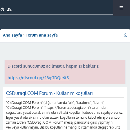
Ana sayfa
Forum ana sayfa
Discord sunucumuz açılmıştır, hepinizi bekleriz
https://discord.gg/43gGDQe6tS
CSDuragi.COM Forum - Kullanım koşulları
"CSDuragi.COM Forum" (diğer anlamda "biz", "tarafımız", "bizim",
"CSDuragi.COM Forum", "https://forum.csduragi.com") tarafından
çoğaltılan, yasal olarak sınırlı olan alttaki koşulları kabul etmiş sayılıyorsunuz.
Eğer yasal olarak sınırlı olan alttaki koşulların tümünü kabul etmiyorsanız o
zaman lütfen "CSDuragi.COM Forum" mesaj panosuna giriş yapmayın
ve/veya kullanmayın. Biz bu koşulları herhangi bir zamanda değiştirebiliriz