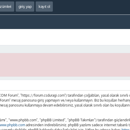
özümleri
giriş yap
kayıt ol
 Forum", "https://forum.csduragi.com") tarafından çoğaltılan, yasal olarak sınırlı olan
orum" mesaj panosuna giriş yapmayın ve/veya kullanmayın. Biz bu koşulları herhangi bi
mesaj panosunu kullanmaya devam edebilirsiniz, yasal olarak sınırlı olan bu koşul
lımı”, “www.phpbb.com”, “phpBB Limited”, “phpBB Takımları”) tarafından güçlendirilm
www.phpbb.com
adresinden indirebilirsiniz. phpBB yazılımı sadece internet tabanlı t
sorumlu değildir. phpBB hakkında daha fazla bilgi için, lütfen bu adrese bakın:
http