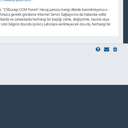
unuz, "CSDuragi.COM Forum" mesaj panosu hangi ülkede barındırılıyorsa o
ızca gerekli görülürse İnternet Servis Sağlayıcınız da haberdar edilir.
rda ve zamanlarda herhangi bir başlığı silme, değiştirme, taşıma veya
 sizin bilginiz dışında üçüncü şahıslara verilmeyecek olsa da, herhangi bir