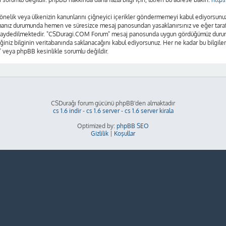
se yönelik veya ülkenizin kanunlarını çiğneyici içerikler göndermemeyi kabul ediyors
amanız durumunda hemen ve süresizce mesaj panosundan yasaklanırsınız ve eğer tarafım
n kaydedilmektedir. "CSDuragi.COM Forum" mesaj panosunda uygun gördüğümüz durumla
ğiniz bilginin veritabanında saklanacağını kabul ediyorsunuz. Her ne kadar bu bilgiler
 veya phpBB kesinlikle sorumlu değildir.
CSDurağı forum gücünü phpBB'den almaktadır
cs 1.6 indir
-
cs 1.6 server
-
cs 1.6 server kirala
Optimized by:
phpBB SEO
Gizlilik
|
Koşullar