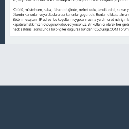
Küfürlü, müstehcen, kaba, iftira niteliğinde, nefret dolu, tehdit edici, sek
ülkenin kanunları veya Uluslararası kanunlar geçerlidir. Bunları dikkate alm
Bütün mesajların IP adresi bu koşulların uygulanmasına yardımcı olmak içi
kapatma hakkımızın olduğunu kabul ediyorsunuz. Bir kullanıcı olarak her girdi
hack saldırısı sonucunda bu bilgiler dağılırsa bundan "CSDuragi.COM Forum"