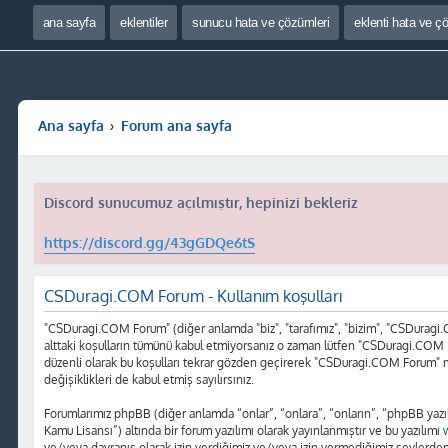
ana sayfa
eklentiler
sunucu hata ve çözümleri
eklenti hata ve ç
Ana sayfa
Forum ana sayfa
Discord sunucumuz açılmıştır, hepinizi bekleriz
https://discord.gg/43gGDQe6tS
CSDuragi.COM Forum - Kullanım koşulları
"CSDuragi.COM Forum" (diğer anlamda "biz", "tarafımız", "bizim", "CSDuragi.COM
alttaki koşulların tümünü kabul etmiyorsanız o zaman lütfen "CSDuragi.COM F
düzenli olarak bu koşulları tekrar gözden geçirerek "CSDuragi.COM Forum" 
değişiklikleri de kabul etmiş sayılırsınız.
Forumlarımız phpBB (diğer anlamda “onlar”, “onlara”, “onların”, “phpBB yazı
Kamu Lisansı”) altında bir forum yazılımı olarak yayınlanmıştır ve bu yazılımı
ve/veya davranış olarak izin verdiğimiz ve/veya izin vermediğimiz şeylerden 