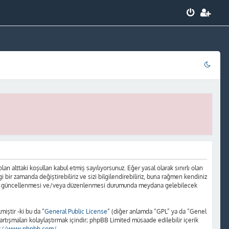
 alttaki koşulları kabul etmiş sayılıyorsunuz. Eğer yasal olarak sınırlı olan
r zamanda değiştirebiliriz ve sizi bilgilendirebiliriz, buna rağmen kendiniz
ların güncellenmesi ve/veya düzenlenmesi durumunda meydana gelebilecek
iştir -ki bu da “
General Public License
” (diğer anlamda “GPL” ya da “Genel
artışmaları kolaylaştırmak içindir; phpBB Limited müsaade edilebilir içerik
s://www.phpbb.com/
.