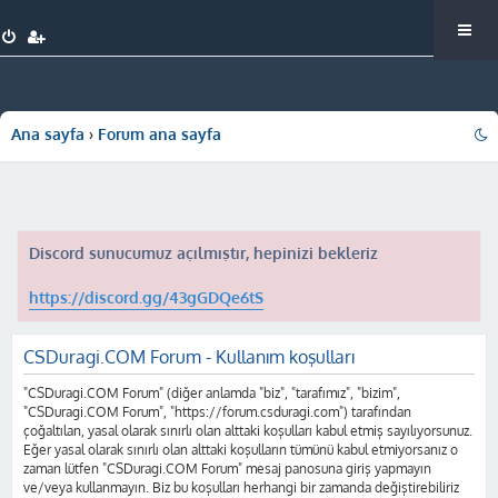
Ana sayfa
Forum ana sayfa
Discord sunucumuz açılmıştır, hepinizi bekleriz
https://discord.gg/43gGDQe6tS
CSDuragi.COM Forum - Kullanım koşulları
"CSDuragi.COM Forum" (diğer anlamda "biz", "tarafımız", "bizim",
"CSDuragi.COM Forum", "https://forum.csduragi.com") tarafından
çoğaltılan, yasal olarak sınırlı olan alttaki koşulları kabul etmiş sayılıyorsunuz.
Eğer yasal olarak sınırlı olan alttaki koşulların tümünü kabul etmiyorsanız o
zaman lütfen "CSDuragi.COM Forum" mesaj panosuna giriş yapmayın
ve/veya kullanmayın. Biz bu koşulları herhangi bir zamanda değiştirebiliriz