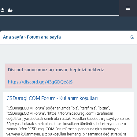
Ana sayfa
Forum ana sayfa
Discord sunucumuz açılmıştır, hepinizi bekleriz
https://discord.gg/43gGDQe6tS
CSDuragi.COM Forum - Kullanım koşulları
"CSDuragi.COM Forum" (diğer anlamda "biz", "tarafımız", "bizim",
"CSDuragi.COM Forum", "https://forum.csduragi.com") tarafından
çoğaltılan, yasal olarak sınırlı olan alttaki koşulları kabul etmiş sayılıyorsunuz.
Eğer yasal olarak sınırlı olan alttaki koşulların tümünü kabul etmiyorsanız o
zaman lütfen "CSDuragi.COM Forum" mesaj panosuna giriş yapmayın
ve/veya kullanmayın. Biz bu koşulları herhangi bir zamanda değiştirebiliriz