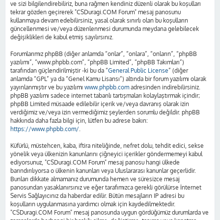
ve sizi bilgilendirebiliriz, buna rağmen kendiniz düzenli olarak bu koşulları
tekrar gözden geçirerek "CSDuragi.COM Forum" mesaj panosunu
kullanmaya devam edebilirsiniz, yasal olarak sınırlı olan bu koşulların
güncellenmesi ve/veya düzenlenmesi durumunda meydana gelebilecek
değişiklikleri de kabul etmiş sayılırsınız.
Forumlarımız phpBB (diğer anlamda “onlar”, “onlara”, “onların”, “phpBB
yazılımı”, “www.phpbb.com”, “phpBB Limited”, “phpBB Takımları”)
tarafından güçlendirilmiştir -ki bu da “
General Public License
” (diğer
anlamda “GPL” ya da “Genel Kamu Lisansı”) altında bir forum yazılımı olarak
yayınlanmıştır ve bu yazılımı
www.phpbb.com
adresinden indirebilirsiniz.
phpBB yazılımı sadece internet tabanlı tartışmaları kolaylaştırmak içindir;
phpBB Limited müsaade edilebilir içerik ve/veya davranış olarak izin
verdiğimiz ve/veya izin vermediğimiz şeylerden sorumlu değildir. phpBB
hakkında daha fazla bilgi için, lütfen bu adrese bakın:
https://www.phpbb.com/
.
Küfürlü, müstehcen, kaba, iftira niteliğinde, nefret dolu, tehdit edici, sekse
yönelik veya ülkenizin kanunlarını çiğneyici içerikler göndermemeyi kabul
ediyorsunuz, "CSDuragi.COM Forum" mesaj panosu hangi ülkede
barındırılıyorsa o ülkenin kanunları veya Uluslararası kanunlar geçerlidir.
Bunları dikkate almamanız durumunda hemen ve süresizce mesaj
panosundan yasaklanırsınız ve eğer tarafımızca gerekli görülürse İnternet
Servis Sağlayıcınız da haberdar edilir. Bütün mesajların IP adresi bu
koşulların uygulanmasına yardımcı olmak için kaydedilmektedir.
"CSDuragi.COM Forum" mesaj panosunda uygun gördüğümüz durumlarda ve