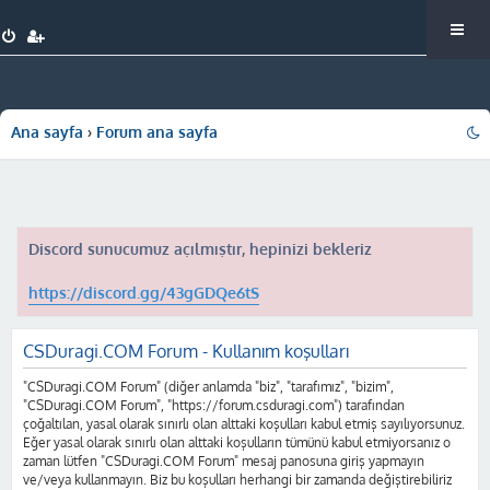
Ana sayfa
Forum ana sayfa
Discord sunucumuz açılmıştır, hepinizi bekleriz
https://discord.gg/43gGDQe6tS
CSDuragi.COM Forum - Kullanım koşulları
"CSDuragi.COM Forum" (diğer anlamda "biz", "tarafımız", "bizim",
"CSDuragi.COM Forum", "https://forum.csduragi.com") tarafından
çoğaltılan, yasal olarak sınırlı olan alttaki koşulları kabul etmiş sayılıyorsunuz.
Eğer yasal olarak sınırlı olan alttaki koşulların tümünü kabul etmiyorsanız o
zaman lütfen "CSDuragi.COM Forum" mesaj panosuna giriş yapmayın
ve/veya kullanmayın. Biz bu koşulları herhangi bir zamanda değiştirebiliriz