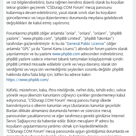
ve sizi bilgilendirebiliriz, buna rağmen kendiniz düzenli olarak bu koşulları
tekrar gözden geçirerek "CSDuragi.COM Forum" mesaj panosunu
kullanmaya devam edebilirsiniz, yasal olarak sınırlı olan bu koşulların
güncellenmesi ve/veya düzenlenmesi durumunda meydana gelebilecek
değişiklikleri de kabul etmiş sayılırsınız.
Forumlarımız phpBB (diğer anlamda “onlar”, “onlara”, “onların”, “phpBB
yazılımı”, “www.phpbb.com”, “phpBB Limited”, “phpBB Takımları”)
tarafından güçlendirilmiştir -ki bu da “
General Public License
” (diğer
anlamda “GPL” ya da “Genel Kamu Lisansı”) altında bir forum yazılımı olarak
yayınlanmıştır ve bu yazılımı
www.phpbb.com
adresinden indirebilirsiniz.
phpBB yazılımı sadece internet tabanlı tartışmaları kolaylaştırmak içindir;
phpBB Limited müsaade edilebilir içerik ve/veya davranış olarak izin
verdiğimiz ve/veya izin vermediğimiz şeylerden sorumlu değildir. phpBB
hakkında daha fazla bilgi için, lütfen bu adrese bakın:
https://www.phpbb.com/
.
Küfürlü, müstehcen, kaba, iftira niteliğinde, nefret dolu, tehdit edici, sekse
yönelik veya ülkenizin kanunlarını çiğneyici içerikler göndermemeyi kabul
ediyorsunuz, "CSDuragi.COM Forum" mesaj panosu hangi ülkede
barındırılıyorsa o ülkenin kanunları veya Uluslararası kanunlar geçerlidir.
Bunları dikkate almamanız durumunda hemen ve süresizce mesaj
panosundan yasaklanırsınız ve eğer tarafımızca gerekli görülürse İnternet
Servis Sağlayıcınız da haberdar edilir. Bütün mesajların IP adresi bu
koşulların uygulanmasına yardımcı olmak için kaydedilmektedir.
"CSDuragi.COM Forum" mesaj panosunda uygun gördüğümüz durumlarda ve