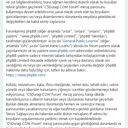
ve sizi bilgilendirebiliriz, buna rağmen kendiniz düzenli olarak bu koşulları
tekrar gözden geçirerek "CSDuragi.COM Forum" mesaj panosunu
kullanmaya devam edebilirsiniz, yasal olarak sınırlı olan bu koşulların
güncellenmesi ve/veya düzenlenmesi durumunda meydana gelebilecek
değişiklikleri de kabul etmiş sayılırsınız.
Forumlarımız phpBB (diğer anlamda “onlar”, “onlara”, “onların”, “phpBB
yazılımı”, “www.phpbb.com”, “phpBB Limited”, “phpBB Takımları”)
tarafından güçlendirilmiştir -ki bu da “
General Public License
” (diğer
anlamda “GPL” ya da “Genel Kamu Lisansı”) altında bir forum yazılımı olarak
yayınlanmıştır ve bu yazılımı
www.phpbb.com
adresinden indirebilirsiniz.
phpBB yazılımı sadece internet tabanlı tartışmaları kolaylaştırmak içindir;
phpBB Limited müsaade edilebilir içerik ve/veya davranış olarak izin
verdiğimiz ve/veya izin vermediğimiz şeylerden sorumlu değildir. phpBB
hakkında daha fazla bilgi için, lütfen bu adrese bakın:
https://www.phpbb.com/
.
Küfürlü, müstehcen, kaba, iftira niteliğinde, nefret dolu, tehdit edici, sekse
yönelik veya ülkenizin kanunlarını çiğneyici içerikler göndermemeyi kabul
ediyorsunuz, "CSDuragi.COM Forum" mesaj panosu hangi ülkede
barındırılıyorsa o ülkenin kanunları veya Uluslararası kanunlar geçerlidir.
Bunları dikkate almamanız durumunda hemen ve süresizce mesaj
panosundan yasaklanırsınız ve eğer tarafımızca gerekli görülürse İnternet
Servis Sağlayıcınız da haberdar edilir. Bütün mesajların IP adresi bu
koşulların uygulanmasına yardımcı olmak için kaydedilmektedir.
"CSDuragi.COM Forum" mesaj panosunda uygun gördüğümüz durumlarda ve