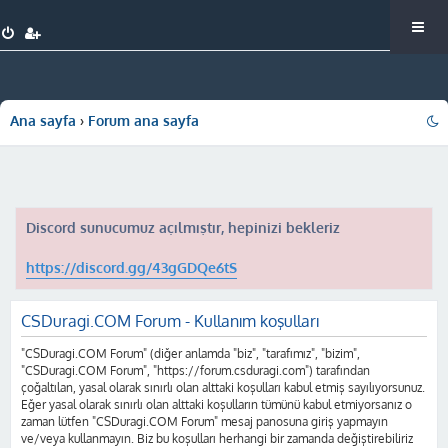
Ana sayfa
Forum ana sayfa
Discord sunucumuz açılmıştır, hepinizi bekleriz
https://discord.gg/43gGDQe6tS
CSDuragi.COM Forum - Kullanım koşulları
"CSDuragi.COM Forum" (diğer anlamda "biz", "tarafımız", "bizim",
"CSDuragi.COM Forum", "https://forum.csduragi.com") tarafından
çoğaltılan, yasal olarak sınırlı olan alttaki koşulları kabul etmiş sayılıyorsunuz.
Eğer yasal olarak sınırlı olan alttaki koşulların tümünü kabul etmiyorsanız o
zaman lütfen "CSDuragi.COM Forum" mesaj panosuna giriş yapmayın
ve/veya kullanmayın. Biz bu koşulları herhangi bir zamanda değiştirebiliriz