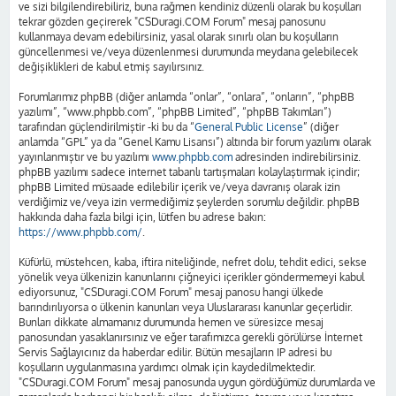
ve sizi bilgilendirebiliriz, buna rağmen kendiniz düzenli olarak bu koşulları
tekrar gözden geçirerek "CSDuragi.COM Forum" mesaj panosunu
kullanmaya devam edebilirsiniz, yasal olarak sınırlı olan bu koşulların
güncellenmesi ve/veya düzenlenmesi durumunda meydana gelebilecek
değişiklikleri de kabul etmiş sayılırsınız.
Forumlarımız phpBB (diğer anlamda “onlar”, “onlara”, “onların”, “phpBB
yazılımı”, “www.phpbb.com”, “phpBB Limited”, “phpBB Takımları”)
tarafından güçlendirilmiştir -ki bu da “
General Public License
” (diğer
anlamda “GPL” ya da “Genel Kamu Lisansı”) altında bir forum yazılımı olarak
yayınlanmıştır ve bu yazılımı
www.phpbb.com
adresinden indirebilirsiniz.
phpBB yazılımı sadece internet tabanlı tartışmaları kolaylaştırmak içindir;
phpBB Limited müsaade edilebilir içerik ve/veya davranış olarak izin
verdiğimiz ve/veya izin vermediğimiz şeylerden sorumlu değildir. phpBB
hakkında daha fazla bilgi için, lütfen bu adrese bakın:
https://www.phpbb.com/
.
Küfürlü, müstehcen, kaba, iftira niteliğinde, nefret dolu, tehdit edici, sekse
yönelik veya ülkenizin kanunlarını çiğneyici içerikler göndermemeyi kabul
ediyorsunuz, "CSDuragi.COM Forum" mesaj panosu hangi ülkede
barındırılıyorsa o ülkenin kanunları veya Uluslararası kanunlar geçerlidir.
Bunları dikkate almamanız durumunda hemen ve süresizce mesaj
panosundan yasaklanırsınız ve eğer tarafımızca gerekli görülürse İnternet
Servis Sağlayıcınız da haberdar edilir. Bütün mesajların IP adresi bu
koşulların uygulanmasına yardımcı olmak için kaydedilmektedir.
"CSDuragi.COM Forum" mesaj panosunda uygun gördüğümüz durumlarda ve