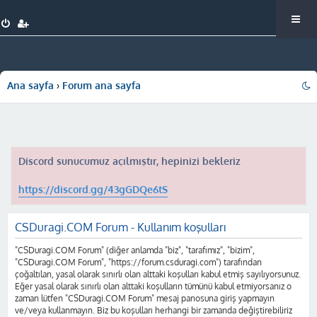
Ana sayfa
Forum ana sayfa
Discord sunucumuz açılmıştır, hepinizi bekleriz
https://discord.gg/43gGDQe6tS
CSDuragi.COM Forum - Kullanım koşulları
"CSDuragi.COM Forum" (diğer anlamda "biz", "tarafımız", "bizim",
"CSDuragi.COM Forum", "https://forum.csduragi.com") tarafından
çoğaltılan, yasal olarak sınırlı olan alttaki koşulları kabul etmiş sayılıyorsunuz.
Eğer yasal olarak sınırlı olan alttaki koşulların tümünü kabul etmiyorsanız o
zaman lütfen "CSDuragi.COM Forum" mesaj panosuna giriş yapmayın
ve/veya kullanmayın. Biz bu koşulları herhangi bir zamanda değiştirebiliriz