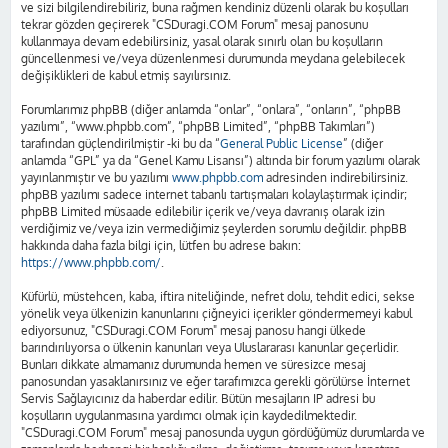
ve sizi bilgilendirebiliriz, buna rağmen kendiniz düzenli olarak bu koşulları
tekrar gözden geçirerek "CSDuragi.COM Forum" mesaj panosunu
kullanmaya devam edebilirsiniz, yasal olarak sınırlı olan bu koşulların
güncellenmesi ve/veya düzenlenmesi durumunda meydana gelebilecek
değişiklikleri de kabul etmiş sayılırsınız.
Forumlarımız phpBB (diğer anlamda “onlar”, “onlara”, “onların”, “phpBB
yazılımı”, “www.phpbb.com”, “phpBB Limited”, “phpBB Takımları”)
tarafından güçlendirilmiştir -ki bu da “
General Public License
” (diğer
anlamda “GPL” ya da “Genel Kamu Lisansı”) altında bir forum yazılımı olarak
yayınlanmıştır ve bu yazılımı
www.phpbb.com
adresinden indirebilirsiniz.
phpBB yazılımı sadece internet tabanlı tartışmaları kolaylaştırmak içindir;
phpBB Limited müsaade edilebilir içerik ve/veya davranış olarak izin
verdiğimiz ve/veya izin vermediğimiz şeylerden sorumlu değildir. phpBB
hakkında daha fazla bilgi için, lütfen bu adrese bakın:
https://www.phpbb.com/
.
Küfürlü, müstehcen, kaba, iftira niteliğinde, nefret dolu, tehdit edici, sekse
yönelik veya ülkenizin kanunlarını çiğneyici içerikler göndermemeyi kabul
ediyorsunuz, "CSDuragi.COM Forum" mesaj panosu hangi ülkede
barındırılıyorsa o ülkenin kanunları veya Uluslararası kanunlar geçerlidir.
Bunları dikkate almamanız durumunda hemen ve süresizce mesaj
panosundan yasaklanırsınız ve eğer tarafımızca gerekli görülürse İnternet
Servis Sağlayıcınız da haberdar edilir. Bütün mesajların IP adresi bu
koşulların uygulanmasına yardımcı olmak için kaydedilmektedir.
"CSDuragi.COM Forum" mesaj panosunda uygun gördüğümüz durumlarda ve