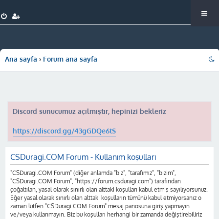
Ana sayfa
Forum ana sayfa
Discord sunucumuz açılmıştır, hepinizi bekleriz
https://discord.gg/43gGDQe6tS
CSDuragi.COM Forum - Kullanım koşulları
"CSDuragi.COM Forum" (diğer anlamda "biz", "tarafımız", "bizim",
"CSDuragi.COM Forum", "https://forum.csduragi.com") tarafından
çoğaltılan, yasal olarak sınırlı olan alttaki koşulları kabul etmiş sayılıyorsunuz.
Eğer yasal olarak sınırlı olan alttaki koşulların tümünü kabul etmiyorsanız o
zaman lütfen "CSDuragi.COM Forum" mesaj panosuna giriş yapmayın
ve/veya kullanmayın. Biz bu koşulları herhangi bir zamanda değiştirebiliriz