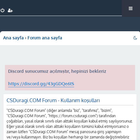
Ana sayfa
Forum ana sayfa
Discord sunucumuz açılmıştır, hepinizi bekleriz
https://discord.gg/43gGDQe6tS
CSDuragi.COM Forum - Kullanım koşulları
"CSDuragi.COM Forum" (diğer anlamda "biz", "tarafımız", "bizim",
"CSDuragi.COM Forum", "https://forum.csduragi.com") tarafından
çoğaltılan, yasal olarak sınırlı olan alttaki koşulları kabul etmiş sayılıyorsunuz.
Eğer yasal olarak sınırlı olan alttaki koşulların tümünü kabul etmiyorsanız o
zaman lütfen "CSDuragi.COM Forum" mesaj panosuna giriş yapmayın
ve/veya kullanmayın. Biz bu koşulları herhangi bir zamanda değiştirebiliriz