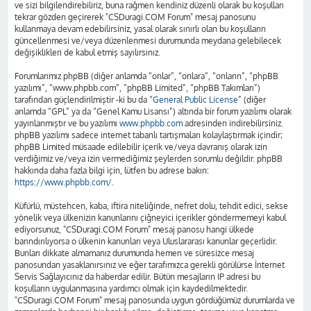
ve sizi bilgilendirebiliriz, buna rağmen kendiniz düzenli olarak bu koşulları
tekrar gözden geçirerek "CSDuragi.COM Forum" mesaj panosunu
kullanmaya devam edebilirsiniz, yasal olarak sınırlı olan bu koşulların
güncellenmesi ve/veya düzenlenmesi durumunda meydana gelebilecek
değişiklikleri de kabul etmiş sayılırsınız.
Forumlarımız phpBB (diğer anlamda “onlar”, “onlara”, “onların”, “phpBB
yazılımı”, “www.phpbb.com”, “phpBB Limited”, “phpBB Takımları”)
tarafından güçlendirilmiştir -ki bu da “
General Public License
” (diğer
anlamda “GPL” ya da “Genel Kamu Lisansı”) altında bir forum yazılımı olarak
yayınlanmıştır ve bu yazılımı
www.phpbb.com
adresinden indirebilirsiniz.
phpBB yazılımı sadece internet tabanlı tartışmaları kolaylaştırmak içindir;
phpBB Limited müsaade edilebilir içerik ve/veya davranış olarak izin
verdiğimiz ve/veya izin vermediğimiz şeylerden sorumlu değildir. phpBB
hakkında daha fazla bilgi için, lütfen bu adrese bakın:
https://www.phpbb.com/
.
Küfürlü, müstehcen, kaba, iftira niteliğinde, nefret dolu, tehdit edici, sekse
yönelik veya ülkenizin kanunlarını çiğneyici içerikler göndermemeyi kabul
ediyorsunuz, "CSDuragi.COM Forum" mesaj panosu hangi ülkede
barındırılıyorsa o ülkenin kanunları veya Uluslararası kanunlar geçerlidir.
Bunları dikkate almamanız durumunda hemen ve süresizce mesaj
panosundan yasaklanırsınız ve eğer tarafımızca gerekli görülürse İnternet
Servis Sağlayıcınız da haberdar edilir. Bütün mesajların IP adresi bu
koşulların uygulanmasına yardımcı olmak için kaydedilmektedir.
"CSDuragi.COM Forum" mesaj panosunda uygun gördüğümüz durumlarda ve