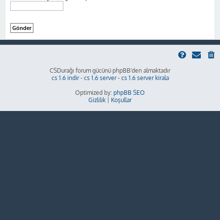
CSDurağı forum gücünü phpBB'den almaktadır
cs 1.6 indir
-
cs 1.6 server
-
cs 1.6 server kirala
Optimized by:
phpBB SEO
Gizlilik
|
Koşullar