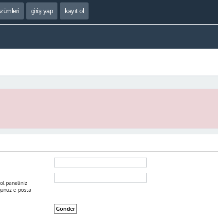
özümleri
giriş yap
kayıt ol
ol paneliniz
ğunuz e-posta