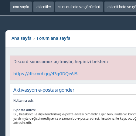
ana sayfa
eklentiler
sunucu hata ve çözümleri
eklenti hata ve ç
Ana sayfa
Forum ana sayfa
Discord sunucumuz açılmıştır, hepinizi bekleriz
https://discord.gg/43gGDQe6tS
Aktivasyon e-postası gönder
Kullanıcı adı:
E-posta adresi:
Bu, hesabınız ile ilişkilendirilmiş e-posta adresi olmalıdır. Eğer bunu kullanıcı kontr
yardımıyla değiştirmediyseniz o zaman bu e-posta adresi, hesabınız ile kayıt oldu
adresinizdir.