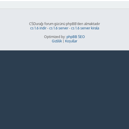
CSDurağı forum gücünü phpBB'den almaktadır
cs 1.6 indir
-
cs 1.6 server
-
cs 1.6 server kirala
Optimized by:
phpBB SEO
Gizlilik
|
Koşullar