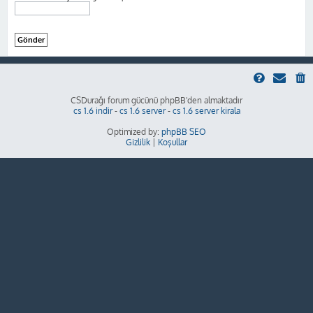
CSDurağı forum gücünü phpBB'den almaktadır
cs 1.6 indir
-
cs 1.6 server
-
cs 1.6 server kirala
Optimized by:
phpBB SEO
Gizlilik
|
Koşullar