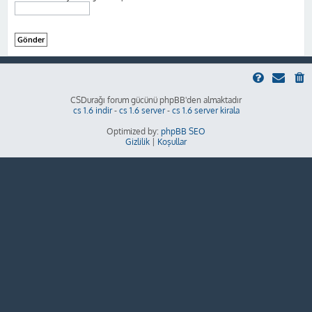
CSDurağı forum gücünü phpBB'den almaktadır
cs 1.6 indir
-
cs 1.6 server
-
cs 1.6 server kirala
Optimized by:
phpBB SEO
Gizlilik
|
Koşullar