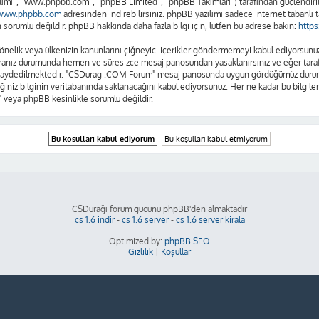
lımı”, “www.phpbb.com”, “phpBB Limited”, “phpBB Takımları”) tarafından güçlendirilm
www.phpbb.com
adresinden indirebilirsiniz. phpBB yazılımı sadece internet tabanlı t
sorumlu değildir. phpBB hakkında daha fazla bilgi için, lütfen bu adrese bakın:
http
se yönelik veya ülkenizin kanunlarını çiğneyici içerikler göndermemeyi kabul ediyors
amanız durumunda hemen ve süresizce mesaj panosundan yasaklanırsınız ve eğer tarafım
n kaydedilmektedir. "CSDuragi.COM Forum" mesaj panosunda uygun gördüğümüz durumla
ğiniz bilginin veritabanında saklanacağını kabul ediyorsunuz. Her ne kadar bu bilgiler
 veya phpBB kesinlikle sorumlu değildir.
CSDurağı forum gücünü phpBB'den almaktadır
cs 1.6 indir
-
cs 1.6 server
-
cs 1.6 server kirala
Optimized by:
phpBB SEO
Gizlilik
|
Koşullar