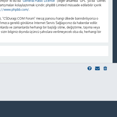
iştir -ki bu da “
General Public License
” (diğer anlamda “GPL” ya da “Genel
artışmaları kolaylaştırmak içindir; phpBB Limited müsaade edilebilir içerik
s://www.phpbb.com/
.
unuz, "CSDuragi.COM Forum" mesaj panosu hangi ülkede barındırılıyorsa o
ızca gerekli görülürse İnternet Servis Sağlayıcınız da haberdar edilir.
rda ve zamanlarda herhangi bir başlığı silme, değiştirme, taşıma veya
 sizin bilginiz dışında üçüncü şahıslara verilmeyecek olsa da, herhangi bir