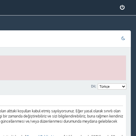
Dil:
 alttaki koşulları kabul etmiş sayılıyorsunuz. Eğer yasal olarak sınırlı olan
r zamanda değiştirebiliriz ve sizi bilgilendirebiliriz, buna rağmen kendiniz
ların güncellenmesi ve/veya düzenlenmesi durumunda meydana gelebilecek