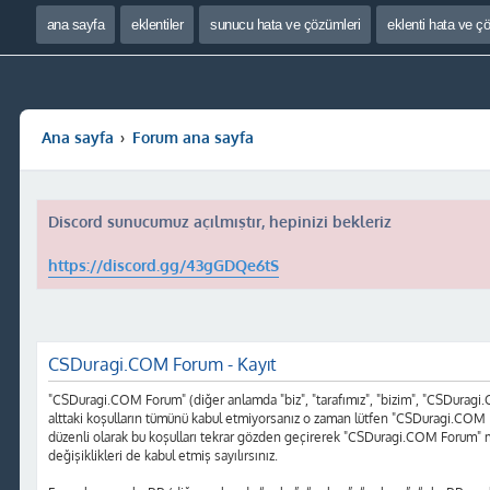
ana sayfa
eklentiler
sunucu hata ve çözümleri
eklenti hata ve ç
Ana sayfa
Forum ana sayfa
Discord sunucumuz açılmıştır, hepinizi bekleriz
https://discord.gg/43gGDQe6tS
CSDuragi.COM Forum - Kayıt
"CSDuragi.COM Forum" (diğer anlamda "biz", "tarafımız", "bizim", "CSDuragi.COM
alttaki koşulların tümünü kabul etmiyorsanız o zaman lütfen "CSDuragi.COM F
düzenli olarak bu koşulları tekrar gözden geçirerek "CSDuragi.COM Forum" 
değişiklikleri de kabul etmiş sayılırsınız.