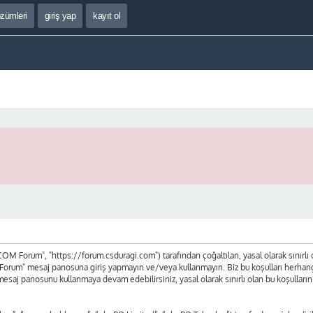
özümleri
giriş yap
kayıt ol
 Forum", "https://forum.csduragi.com") tarafından çoğaltılan, yasal olarak sınırlı olan
orum" mesaj panosuna giriş yapmayın ve/veya kullanmayın. Biz bu koşulları herhangi bi
mesaj panosunu kullanmaya devam edebilirsiniz, yasal olarak sınırlı olan bu koşul