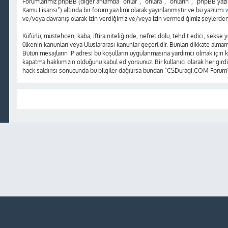
Forumlarımız phpBB (diğer anlamda “onlar”, “onlara”, “onların”, “phpBB yazı
Kamu Lisansı”) altında bir forum yazılımı olarak yayınlanmıştır ve bu yazılımı
ve/veya davranış olarak izin verdiğimiz ve/veya izin vermediğimiz şeylerden 
Küfürlü, müstehcen, kaba, iftira niteliğinde, nefret dolu, tehdit edici, sek
ülkenin kanunları veya Uluslararası kanunlar geçerlidir. Bunları dikkate alm
Bütün mesajların IP adresi bu koşulların uygulanmasına yardımcı olmak içi
kapatma hakkımızın olduğunu kabul ediyorsunuz. Bir kullanıcı olarak her girdi
hack saldırısı sonucunda bu bilgiler dağılırsa bundan "CSDuragi.COM Forum"