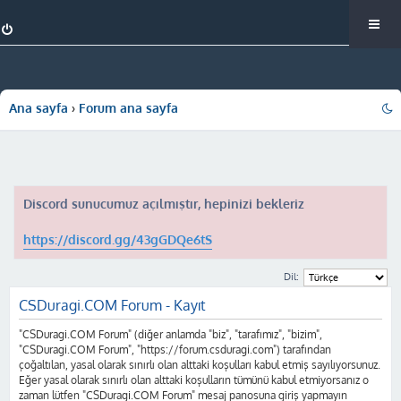
Ana sayfa
Forum ana sayfa
Discord sunucumuz açılmıştır, hepinizi bekleriz
https://discord.gg/43gGDQe6tS
Dil:
CSDuragi.COM Forum - Kayıt
"CSDuragi.COM Forum" (diğer anlamda "biz", "tarafımız", "bizim",
"CSDuragi.COM Forum", "https://forum.csduragi.com") tarafından
çoğaltılan, yasal olarak sınırlı olan alttaki koşulları kabul etmiş sayılıyorsunuz.
Eğer yasal olarak sınırlı olan alttaki koşulların tümünü kabul etmiyorsanız o
zaman lütfen "CSDuragi.COM Forum" mesaj panosuna giriş yapmayın