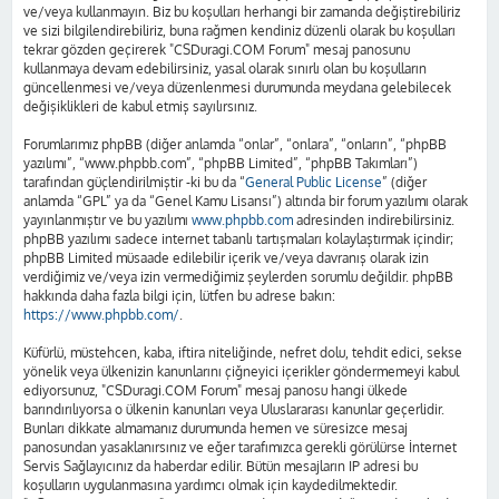
ve/veya kullanmayın. Biz bu koşulları herhangi bir zamanda değiştirebiliriz
ve sizi bilgilendirebiliriz, buna rağmen kendiniz düzenli olarak bu koşulları
tekrar gözden geçirerek "CSDuragi.COM Forum" mesaj panosunu
kullanmaya devam edebilirsiniz, yasal olarak sınırlı olan bu koşulların
güncellenmesi ve/veya düzenlenmesi durumunda meydana gelebilecek
değişiklikleri de kabul etmiş sayılırsınız.
Forumlarımız phpBB (diğer anlamda “onlar”, “onlara”, “onların”, “phpBB
yazılımı”, “www.phpbb.com”, “phpBB Limited”, “phpBB Takımları”)
tarafından güçlendirilmiştir -ki bu da “
General Public License
” (diğer
anlamda “GPL” ya da “Genel Kamu Lisansı”) altında bir forum yazılımı olarak
yayınlanmıştır ve bu yazılımı
www.phpbb.com
adresinden indirebilirsiniz.
phpBB yazılımı sadece internet tabanlı tartışmaları kolaylaştırmak içindir;
phpBB Limited müsaade edilebilir içerik ve/veya davranış olarak izin
verdiğimiz ve/veya izin vermediğimiz şeylerden sorumlu değildir. phpBB
hakkında daha fazla bilgi için, lütfen bu adrese bakın:
https://www.phpbb.com/
.
Küfürlü, müstehcen, kaba, iftira niteliğinde, nefret dolu, tehdit edici, sekse
yönelik veya ülkenizin kanunlarını çiğneyici içerikler göndermemeyi kabul
ediyorsunuz, "CSDuragi.COM Forum" mesaj panosu hangi ülkede
barındırılıyorsa o ülkenin kanunları veya Uluslararası kanunlar geçerlidir.
Bunları dikkate almamanız durumunda hemen ve süresizce mesaj
panosundan yasaklanırsınız ve eğer tarafımızca gerekli görülürse İnternet
Servis Sağlayıcınız da haberdar edilir. Bütün mesajların IP adresi bu
koşulların uygulanmasına yardımcı olmak için kaydedilmektedir.